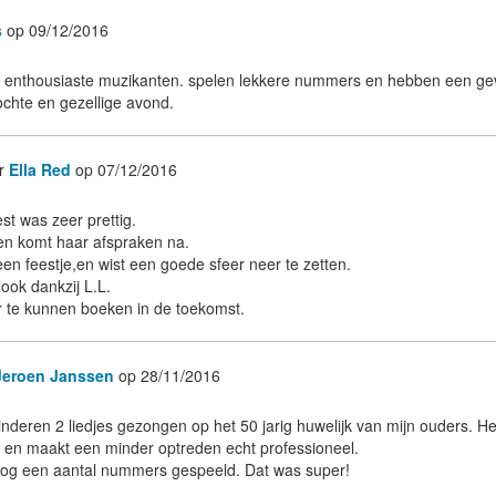
s
op 09/12/2016
 enthousiaste muzikanten. spelen lekkere nummers en hebben een geva
chte en gezellige avond.
r
Ella Red
op 07/12/2016
st was zeer prettig.
 en komt haar afspraken na.
en feestje,en wist een goede sfeer neer te zetten.
ook dankzij L.L.
r te kunnen boeken in de toekomst.
Jeroen Janssen
op 28/11/2016
inderen 2 liedjes gezongen op het 50 jarig huwelijk van mijn ouders. H
ig en maakt een minder optreden echt professioneel.
 nog een aantal nummers gespeeld. Dat was super!