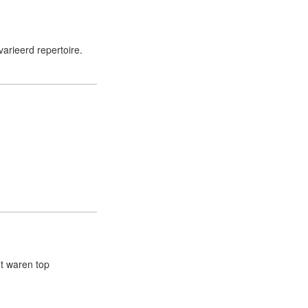
rieerd repertoire.
et waren top