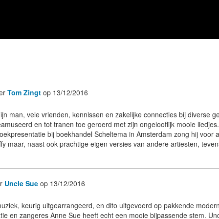
er
Tom Zingt
op 13/12/2016
mijn man, vele vrienden, kennissen en zakelijke connecties bij diverse
eamuseerd en tot tranen toe geroerd met zijn ongelooflijk mooie liedje
boekpresentatie bij boekhandel Scheltema in Amsterdam zong hij voor a
fy maar, naast ook prachtige eigen versies van andere artiesten, tevens
r
Uncle Sue
op 13/12/2016
l muziek, keurig uitgearrangeerd, en dito uitgevoerd op pakkende moder
atie en zangeres Anne Sue heeft echt een mooie bijpassende stem. Un