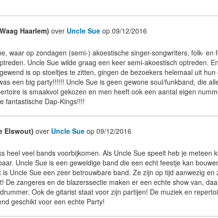
 Waag Haarlem)
over
Uncle Sue
op 09/12/2016
e, waar op zondagen (semi-) akoestische singer-songwriters, folk- en f
ptreden. Uncle Sue wilde graag een keer semi-akoestisch optreden. En
ewend is op stoeltjes te zitten, gingen de bezoekers helemaal uit hun
 was een big party!!!!!! Uncle Sue is geen gewone soul/funkband, die a
pertoire is smaakvol gekozen en men heeft ook een aantal eigen num
de fantastische Dap-Kings!!!!
e Elswout)
over
Uncle Sue
op 09/12/2016
lijks heel veel bands voorbijkomen. Als Uncle Sue speelt heb je meteen kw
kbaar. Uncle Sue is een geweldige band die een echt feestje kan bouwen 
t is Uncle Sue een zeer betrouwbare band. Ze zijn op tijd aanwezig en 
int! De zangeres en de blazerssectie maken er een echte show van, daar
drummer. Ook de gitarist staat voor zijn partijen! De muziek en reperto
end geschikt voor een echte Party!