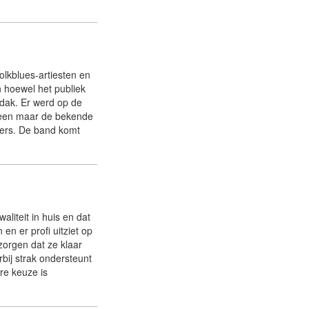
olkblues-artiesten en
 hoewel het publiek
 dak. Er werd op de
lleen maar de bekende
mers. De band komt
aliteit in huis en dat
en er profi uitziet op
zorgen dat ze klaar
bij strak ondersteunt
ire keuze is