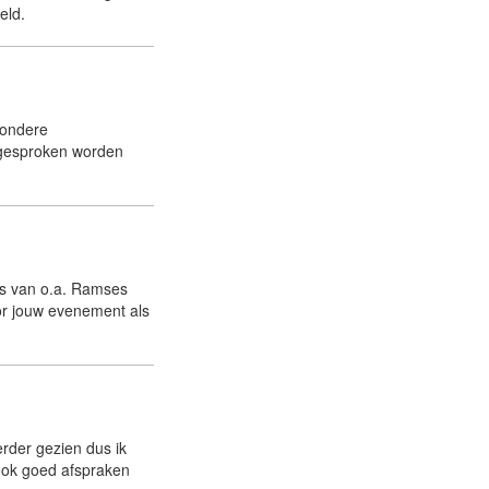
eld.
zondere
 nagesproken worden
rs van o.a. Ramses
or jouw evenement als
rder gezien dus ik
ook goed afspraken