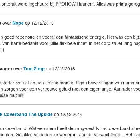
wat ontbrak werd ingehuurd bij PROHOW Haarlem. Alles was prima gereg
p
over
Nope
op 12/12/2016
n goed repertoire en vooral een fantastische energie. Het was een bij
 Van harte bedankt voor jullie flexibele inzet, in het dorp zal er lang
:-)
tarter
over
Tom Zingt
op 12/12/2016
igstarter café af op een unieke manier. Eigen bewerkingen van numme
en zorgen voor een vertrouwd geluid met een eigen tintje. Aanrader vo
ndse muziek!
k Coverband The Upside
op 12/12/2016
n deze band! Wat een stem heeft de zangeres! Ik had deze band al ee
rwachten. Gelukkig voldeden ze wederom aan de verwachtingen. Het is 