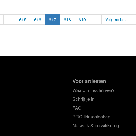
…
615
616
617
618
619
…
Volgende ›
L
Voor artiesten
Waarom inschrijven?
Schrijf je in!
FAQ
PRO lidmaatschap
Netwerk & ontwikkeling