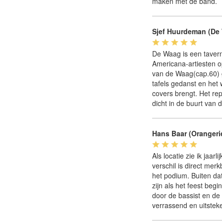
maken met de band.
Sjef Huurdeman (De
De Waag is een tavern
Americana-artiesten o
van de Waag(cap.60) g
tafels gedanst en het
covers brengt. Het re
dicht in de buurt van 
Hans Baar (Orangeri
Als locatie zie ik jaar
verschil is direct mer
het podium. Buiten da
zijn als het feest beg
door de bassist en de 
verrassend en uitstek