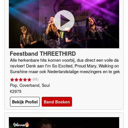
Feestband THREETHIRD
Alle herkenbare hits komen voorbij, dus direct een volle da
nsvloer! Denk aan I'm So Excited, Proud Mary, Walking on
Sunshine maar ook Nederlandstalige meezingers en te gek
ke medleys
(
66
)
Pop, Coverband, Soul
€2975
Bekijk Profiel
Band Boeken