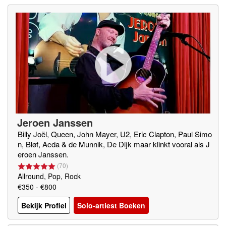
Jeroen Janssen
Billy Joël, Queen, John Mayer, U2, Eric Clapton, Paul Simo
n, Bløf, Acda & de Munnik, De Dijk maar klinkt vooral als J
eroen Janssen.
(
70
)
Allround, Pop, Rock
€350 - €800
Bekijk Profiel
Solo-artiest Boeken