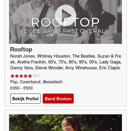
Rooftop
Norah Jones, Whitney Houston, The Beatles, Suzan & Fre
ek, Aretha Franklin, 60's, 70's, 80's, 90's, 00's, Lady Gaga,
Danny Vera, Stevie Wonder, Amy Winehouse, Eric Clapto
n, Jason Mraz, Marvin Gaye, Elvis Presley, Queen, Georg
(
31
)
e Ezra
Pop, Coverband, Akoestisch
€350 - €500
Bekijk Profiel
Band Boeken