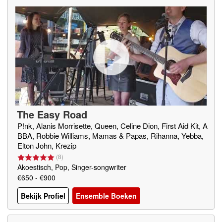
The Easy Road
P!nk, Alanis Morrisette, Queen, Celine Dion, First Aid Kit, A
BBA, Robbie Williams, Mamas & Papas, Rihanna, Yebba,
Elton John, Krezip
(
8
)
Akoestisch, Pop, Singer-songwriter
€650 - €900
Bekijk Profiel
Ensemble Boeken