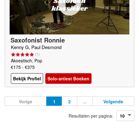
Saxofonist Ronnie
Kenny G, Paul Desmond
(
1
)
Akoestisch, Pop
€175 - €375
Bekijk Profiel
Solo-artiest Boeken
Vorige
1
2
...
Volgende
Resultaten per pagina: