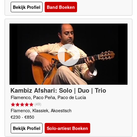
Bekijk Profiel
Band Boeken
Kambiz Afshari: Solo | Duo | Trio
Flamenco, Paco Peña, Paco de Lucia
(
49
)
Flamenco, Klassiek, Akoestisch
€230 - €850
Bekijk Profiel
Solo-artiest Boeken