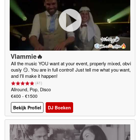
Vlammie🔥
All the music YOU want at your event, properly mixed, obvi
ously 😏. You are in full control! Just tell me what you want,
and I'll make it happen!
(
41
)
Allround, Pop, Disco
€400 - €1500
Bekijk Profiel
DJ Boeken