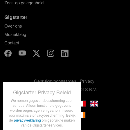
Zoek op gelegenheid
Gigstarter
Over ons
Muziekblog
Contact
Gebruiksvoorwaarden
Privacy
© 2012-2026 GRASSROOTS B.V.
Gigstarter Privacy Beleid
We nemen gegevensbescherming zeer
serieus. Alleen functionele gegevens
worden opgeslagen en geanonimiseerd
voor maximale privacybescherming. Bekijk
de
privacyverklaring
om gebruik te maken
van de Gigstarter-services.