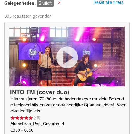
Reset alle filters
Gelegenheden
Bruiloft
X
395 resultaten gevonden
INTO FM (cover duo)
Hits van jaren '70-'80 tot de hedendaagse muziek! Bekend
e feelgood hits en zeker ook heerlijke Spaanse vibes!. Voor
elke leeftijd iets!
(
48
)
Akoestisch, Pop, Coverband
€350 - €850