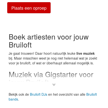
Plaats een oproep
Boek artiesten voor jouw
Bruiloft
Je gaat trouwen! Daar hoort natuurlijk leuke
live muziek
bij. Maar misschien weet je nog niet helemaal wat je zoekt
voor je bruiloft, of wat er überhaupt allemaal mogelijk is.
Muziek via Gigstarter voor
jouw Bruiloft
Voor de
ceremonie
kan een
klassiek ensemble
leuk zijn.
Bekijk ook de
Bruiloft DJs
en het overzicht van alle
Bruiloft
Maar een
semi-akoestische act
die wat meer pop speelt
bands
.
kan ook juist heel gepast zijn.