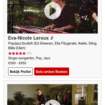
Eva-Nicole Leroux ♪
Pop/jazz/bruiloft (Ed Sheeran, Ella Fitzgerald, Adele, Sting,
Billie Eilish)
(
29
)
Singer-songwriter, Pop, Jazz
€350 - €950
Bekijk Profiel
Solo-artiest Boeken