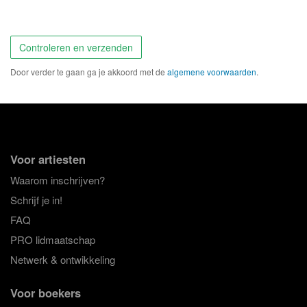
Gipsy
Gospel
Gothic
Grunge
Door verder te gaan ga je akkoord met de
algemene voorwaarden
.
Hard Rock
Hardstyle
Heavy metal
Hip Hop
House
Indie Rock
Voor artiesten
Jazz
Keltisch
Waarom inschrijven?
Schrijf je in!
Kinderliedjes
Klassiek
FAQ
Kleinkunst
Komedie
PRO lidmaatschap
Netwerk & ontwikkeling
Koor
Latin
Voor boekers
Levenslied
Mariachi