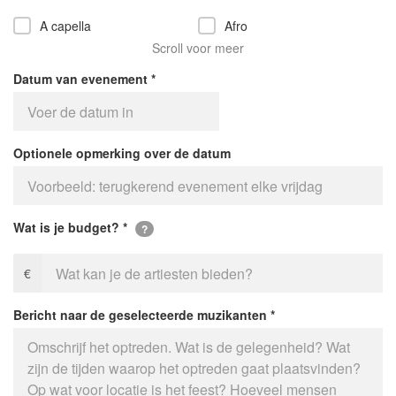
A capella
Afro
Scroll voor meer
Akoestisch
Allround
Datum van evenement
Alternatief
Americana
Austropop
Bachata
Optionele opmerking over de datum
Balkan
Barok
Bebop
Big Band
Wat is je budget?
?
Bluegrass
Blues
€
Bossa nova
Brass
Bericht naar de geselecteerde muzikanten
Britpop
Chanson
Chill out
Classicisme