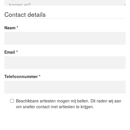
Country
Coverband
Contact details
Cumbia
Dance
Naam
Dancehall
Death Metal
Deep house
Disco
Email
Drum 'n bass
Dubstep
Easy Listening
Electronic
Telefoonnummer
Entertainment
Fado
Fanfare
Fingerstyle
Beschikbare artiesten mogen mij bellen. Dit raden wij aan
om sneller contact met artiesten te krijgen.
Flamenco
Folk
Funk
Généraliste