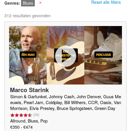
Reset alle filters
Genres
Blues
X
312 resultaten gevonden
Marco Starink
Simon & Garfunkel, Johnny Cash, John Denver, Guus Me
euwis, Pearl Jam, Coldplay, Bill Withers, CCR, Oasis, Van
Morrison, Elvis Presley, Bruce Springsteen, Green Day
(
28
)
Allround, Blues, Pop
€350 - €474