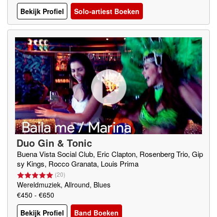
Bekijk Profiel
Solo-artiest Boeken
Duo Gin & Tonic
Buena Vista Social Club, Eric Clapton, Rosenberg Trio, Gip
sy Kings, Rocco Granata, Louis Prima
(
20
)
Wereldmuziek, Allround, Blues
€450 - €650
Bekijk Profiel
Band Boeken