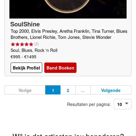
SoulShine
Top 2000, Elvis Presley, Aretha Franklin, Tina Turner, Blues
Brothers, Lionel Richie, Tom Jones, Stevie Wonder
(
2
)
Soul, Blues, Rock 'n Roll
€995 - €1495
Bekijk Profiel
Band Boeken
Vorige
1
2
...
Volgende
Resultaten per pagina: