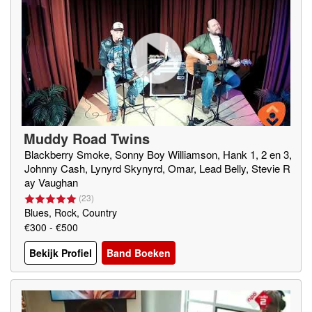
Muddy Road Twins
Blackberry Smoke, Sonny Boy Williamson, Hank 1, 2 en 3,
Johnny Cash, Lynyrd Skynyrd, Omar, Lead Belly, Stevie R
ay Vaughan
(
23
)
Blues, Rock, Country
€300 - €500
Bekijk Profiel
Band Boeken