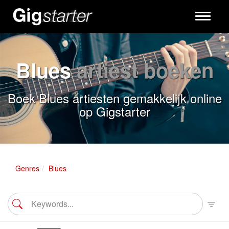
Toggle
navigati
Blues
artiest boeken
Boek Blues artiesten gemakkelijk online
op Gigstarter
Genres
Blues