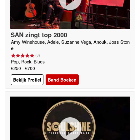
SAN zingt top 2000
Amy Winehouse, Adele, Suzanne Vega, Anouk, Joss Ston
e
(
8
)
Pop, Rock, Blues
€250 - €700
Bekijk Profiel
Band Boeken