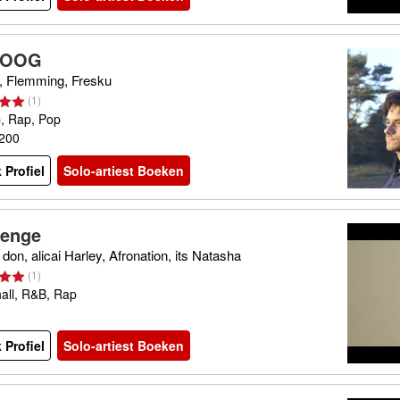
POOG
, Flemming, Fresku
(
1
)
p, Rap, Pop
€200
 Profiel
Solo-artiest Boeken
enge
 don, alicai Harley, Afronation, its Natasha
(
1
)
all, R&B, Rap
 Profiel
Solo-artiest Boeken