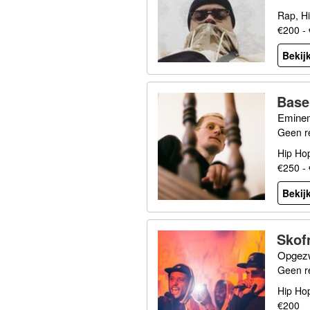
Rap, H
€200 -
Bekijk
Base
Eminem
Geen r
Hip Ho
€250 -
Bekijk
Skof
Opgezw
Geen r
Hip Ho
€200