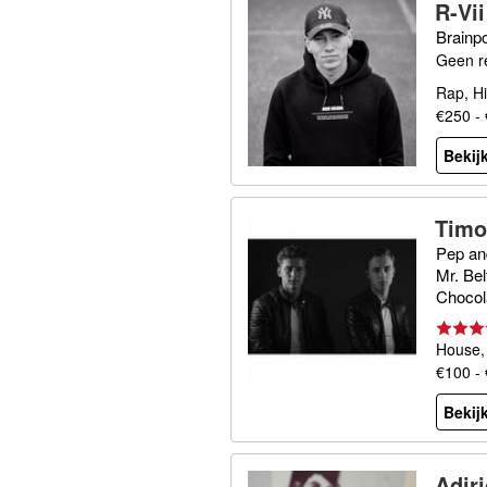
R-Vii
Brainp
Geen r
Rap, H
€250 -
Bekijk
Timo
Pep an
Mr. Be
Chocol
rris, F
House,
€100 -
Bekijk
Adir