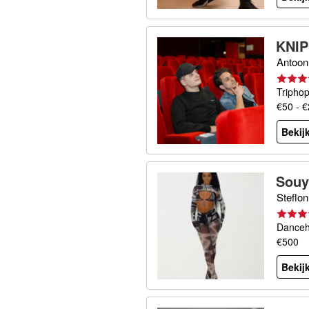
KNI
Antoon
Tripho
€50 - 
Bekijk
Souy
Steflon
Danceh
€500
Bekijk