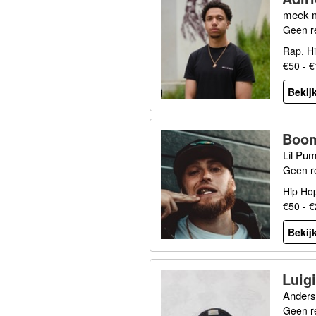
meek mi
Geen r
Rap, H
€50 - 
Bekijk
Boo
Lil Pum
Geen r
Hip Ho
€50 - 
Bekijk
Luig
Anders
Geen r