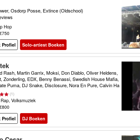
ower, Osdorp Posse, Extince (Oldschool)
eviews
ip Hop
 €750
 Profiel
Solo-artiest Boeken
tek
d Rash, Martin Garrix, Moksi, Don Diablo, Oliver Heldens,
lt, Zonderling, EDX, Benny Benassi, Swedish House Mafia,
ate Puma, DJ Snake, Disclosure, Nora En Pure, Calvin Ha
edde Le Grand, Major Lazer, Tchami, Giocatori enz.
(
1
)
 Rap, Volksmuziek
 €800
 Profiel
DJ Boeken
io Cesar