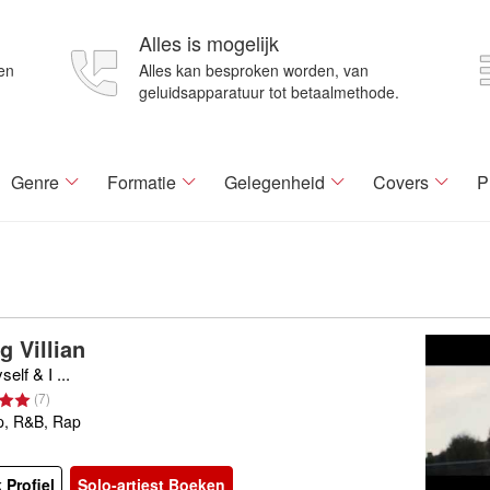
Alles is mogelijk
en
Alles kan besproken worden, van
geluidsapparatuur tot betaalmethode.
Genre
Formatie
Gelegenheid
Covers
P
g Villian
elf & I ...
(
7
)
p, R&B, Rap
 Profiel
Solo-artiest Boeken