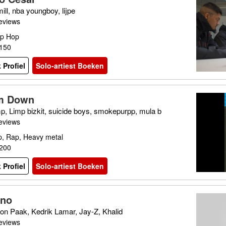
ll, nba youngboy, lijpe
eviews
ip Hop
€150
 Profiel
Solo-artiest Boeken
m Down
p, Limp bizkit, suicide boys, smokepurpp, mula b
eviews
p, Rap, Heavy metal
€200
 Profiel
Solo-artiest Boeken
ino
on Paak, Kedrik Lamar, Jay-Z, Khalid
eviews