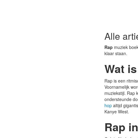
Alle art
Rap
muziek boek 
klaar staan.
Wat is
Rap is een ritmis
Voornamelijk wor
muziekstijl. Rap 
ondersteunde doo
hop
altijd gigan
Kanye West.
Rap i