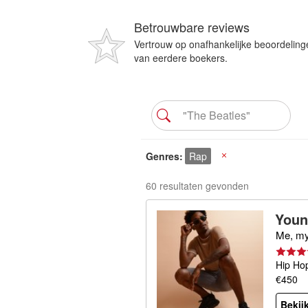
Betrouwbare reviews
Vertrouw op onafhankelijke beoordeling
van eerdere boekers.
Genres
Rap
X
60 resultaten gevonden
Youn
Me, mys
Hip Ho
€450
Bekijk