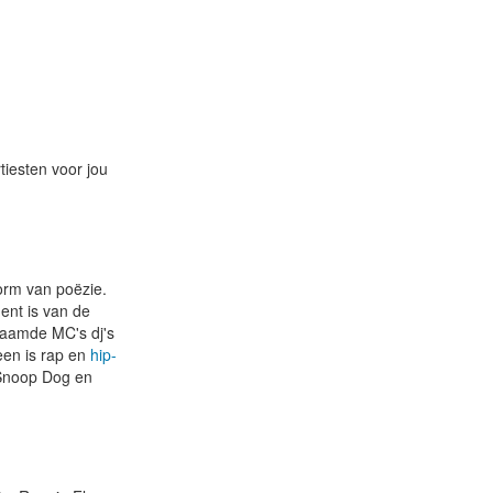
tiesten voor jou
vorm van poëzie.
ent is van de
enaamde MC's dj's
een is rap en
hip-
 Snoop Dog en