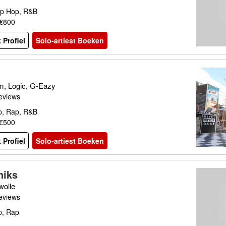
ip Hop, R&B
 €800
 Profiel
Solo-artiest Boeken
, Logic, G-Eazy
eviews
p, Rap, R&B
 €500
 Profiel
Solo-artiest Boeken
niks
olle
eviews
p, Rap