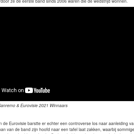
door ze de eerste band sinds 2006 waren die de wedstrijd wonnen.
- Sanremo & Eurovisie 2021 Winnaars
n de Eurovisie barstte er echter een controverse los naar aanleiding v
an van de band zijn hoofd naar een tafel laat zakken, waarbij sommi