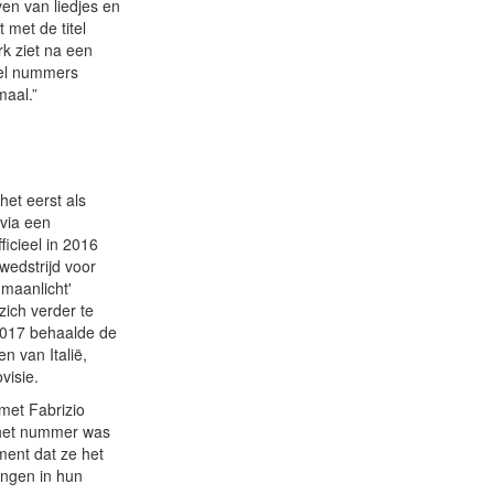
ven van liedjes en
 met de titel
rk ziet na een
eel nummers
maal.”
et eerst als
 via een
icieel in 2016
wedstrijd voor
maanlicht'
zich verder te
2017 behaalde de
n van Italië,
visie.
met Fabrizio
n het nummer was
ment dat ze het
ongen in hun