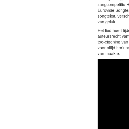
zangcompetitie H
Eurovisie Songfe
songtekst, versc
van geluk.
Het lied heeft ti
auteursrecht va
toe-eigening van
voor altijd herin
van maakte.