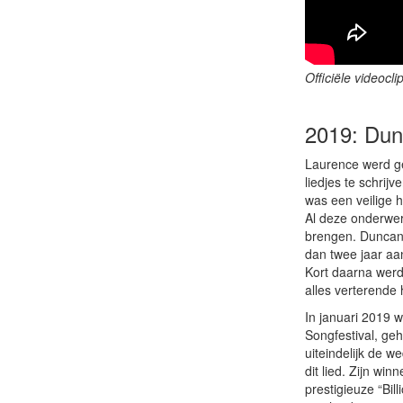
Officiële videocli
2019: Dun
Laurence werd geb
liedjes te schrij
was een veilige h
Al deze onderwer
brengen. Duncan 
dan twee jaar aa
Kort daarna werd
alles verterende 
In januari 2019 
Songfestival, ge
uiteindelijk de w
dit lied. Zijn wi
prestigieuze “Bil