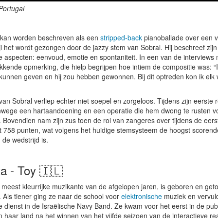
Portugal
 kan worden beschreven als een
stripped-back
pianoballade over een ve
ijl het wordt gezongen door de jazzy stem van Sobral. Hij beschreef zij
e aspecten: eenvoud, emotie en spontaniteit. In een van de interviews 
kende opmerking, die hielp begrijpen hoe intiem de compositie was: 
kunnen geven en hij zou hebben gewonnen. Bij dit optreden kon ik elk w
van Sobral verliep echter niet soepel en zorgeloos. Tijdens zijn eerste re
nwege een hartaandoening en een operatie die hem dwong te rusten v
e. Bovendien nam zijn zus toen de rol van zangeres over tijdens de eerste
t 758 punten, wat volgens het huidige stemsysteem de hoogst scorend
de wedstrijd is.
a - Toy 🇮🇱
e meest kleurrijke muzikante van de afgelopen jaren, is geboren en get
 Als tiener ging ze naar de school voor
elektronische
muziek en vervul
ire dienst in de Israëlische Navy Band. Ze kwam voor het eerst in de pub
n haar land na het winnen van het vijfde seizoen van de interactieve rea