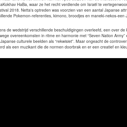
aKokhav HaBa, waar ze het recht verdiende om Israël te vertegenwoo
stival 2018. Netta's optreden was voorzien van een aantal Japanse attr
hillende Pokemon-referenties, kimono, broodjes en maneki-nekos-een
jdens de wedstrijd verschillende beschuldigingen overleefd, een over de
nwege overeenkomsten in ritme en harmonie met “Seven Nation Army”
 Japanse culturele beelden als “rekwisiet”. Maar ongeacht de controve
nerd als een muzikant die de normen doorbrak en er een creatief en kleu