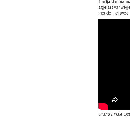
1 miljard stream
afgelast vanwege
met de titel twee j
Grand Finale Op