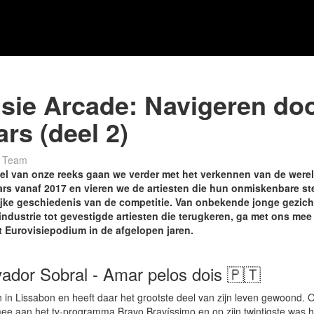
sie Arcade: Navigeren do
rs (deel 2)
er Team
eel van onze reeks gaan we verder met het verkennen van de were
rs vanaf 2017 en vieren we de artiesten die hun onmiskenbare s
ijke geschiedenis van de competitie. Van onbekende jonge gezich
industrie tot gevestigde artiesten die terugkeren, ga met ons mee
t Eurovisiepodium in de afgelopen jaren.
vador Sobral - Amar pelos dois 🇵🇹
 in Lissabon en heeft daar het grootste deel van zijn leven gewoond. O
 mee aan het tv-programma Bravo Bravíssimo en op zijn twintigste was h