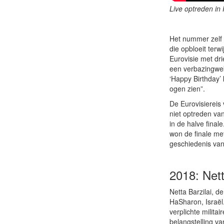
Live optreden in 
Het nummer zelf
die opbloeit terw
Eurovisie met dri
een verbazingwek
‘Happy Birthday’ 
ogen zien”.
De Eurovisiereis 
niet optreden va
in de halve final
won de finale me
geschiedenis van 
2018: Nett
Netta Barzilai, d
HaSharon, Israël.
verplichte milita
belangstelling va