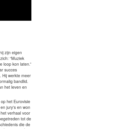
ij zijn eigen
 zich: “Muziek
e loop kon laten.”
ar succes
. Hij werkte meer
rmalig bandlid.
an het leven en
op het Eurovisie
 en jury's en won
 het verhaal voor
toegetreden tot de
schiedenis die de