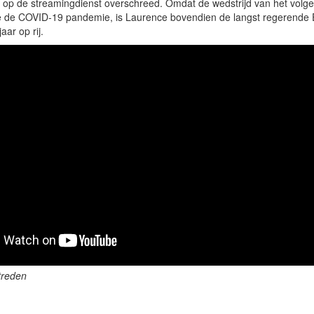
s op de streamingdienst overschreed. Omdat de wedstrijd van het volg
 de COVID-19 pandemie, is Laurence bovendien de langst regerende E
aar op rij.
treden