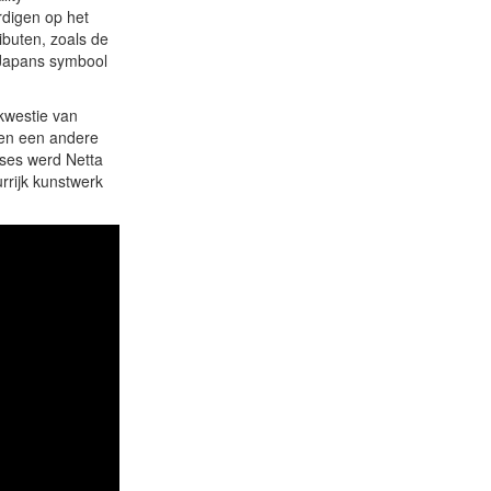
rdigen op het
ibuten, zoals de
 Japans symbool
 kwestie van
 en een andere
rses werd Netta
rrijk kunstwerk