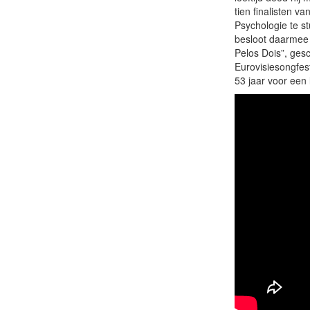
tien finalisten v
Psychologie te s
besloot daarmee 
Pelos Dois”, ges
Eurovisiesongfes
53 jaar voor een 