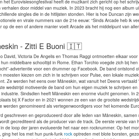
 het Eurovisiesongfestival heeft de muzikant zich gericht op het schrij
n verhalen door middel van muziek. In 2023 bracht hij nog een album uit
hillende singles die in de hitlijsten stonden. Hier is hoe Duncan zijn we
otionele en virale nummers van de 21e eeuw: “Sinds Arcade heb ik v
 op de een of andere manier voelt Arcade als het middelpunt van alle
skin - Zitti E Buoni 🇮🇹
 David, Victoria De Angelis en Thomas Raggi ontmoetten elkaar voor h
s hun middelbare schooltijd in Rome. Ethan Torchio voegde zich bij hen
cht”-advertentie voor een drummer op Facebook. De band ontstond off
 moesten kiezen om zich in te schrijven voor Pulse, een lokale muziek
nt. Ze werden het eens over Måneskin, wat vanuit het Deens vertaald '
ste wedstrijd motiveerde de band om hun eigen muziek te schrijven en 
e industrie. Sindsdien heeft Måneskin een enorme vlucht genomen. In 
laats bij X Factor en in 2021 wonnen ze een van de grootste wedstrijde
e werden genomineerd als vertegenwoordigers voor het komende Euro
werd geschreven en geproduceerd door alle leden van Måneskin, samen 
wordt gecrediteerd als de producer van de track. De eerste versie va
 in de loop der jaren evolueerde het naar een rocknummer. Op het mo
 ging het los met hun punk-funk
rock
optreden met blote borsten, gez