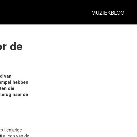
MUZIEKBLOG
or de
ld van
tempel hebben
ten die
 terug naar de
p tienjarige
ij al een van de