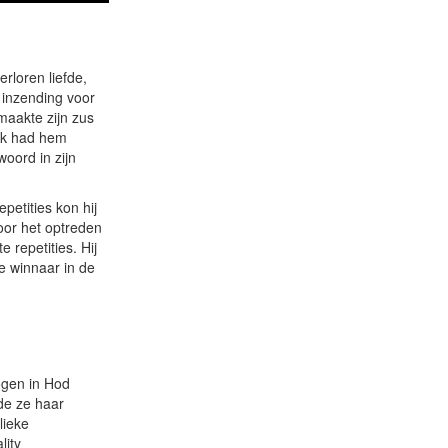
rloren liefde,
n inzending voor
maakte zijn zus
“Ik had hem
oord in zijn
petities kon hij
oor het optreden
 repetities. Hij
e winnaar in de
ogen in Hod
de ze haar
lieke
lity