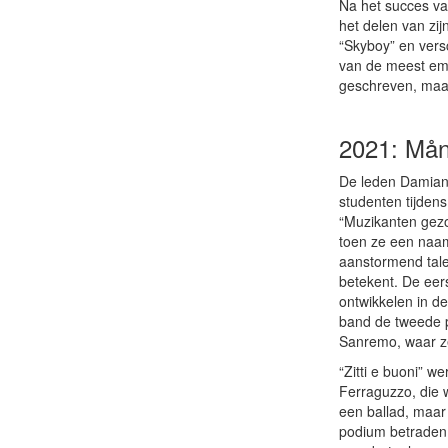
Na het succes van
het delen van zij
“Skyboy” en versc
van de meest em
geschreven, maar
2021: Måne
De leden Damiano
studenten tijden
“Muzikanten gezo
toen ze een naam
aanstormend tale
betekent. De eer
ontwikkelen in d
band de tweede p
Sanremo, waar z
“Zitti e buoni” 
Ferraguzzo, die 
een ballad, maar
podium betraden,