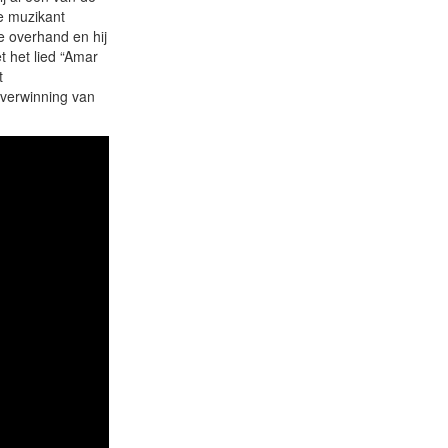
ge muzikant
e overhand en hij
 het lied “Amar
t
overwinning van