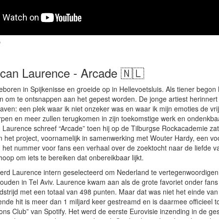
p
can Laurence - Arcade 🇳🇱
oren in Spijkenisse en groeide op in Hellevoetsluis. Als tiener begon h
ven om te ontsnappen aan het gepest worden. De jonge artiest herinnert
aven: een plek waar ik niet onzeker was en waar ik mijn emoties de vrij
pen en meer zullen terugkomen in zijn toekomstige werk en ondenkba
Laurence schreef “Arcade” toen hij op de Tilburgse Rockacademie zat
n het project, voornamelijk in samenwerking met Wouter Hardy, een voo
 het nummer voor fans een verhaal over de zoektocht naar de liefde v
hoop om iets te bereiken dat onbereikbaar lijkt.
werd Laurence intern geselecteerd om Nederland te vertegenwoordigen 
houden in Tel Aviv. Laurence kwam aan als de grote favoriet onder fans
edstrijd met een totaal van 498 punten. Maar dat was niet het einde van
nnende hit is meer dan 1 miljard keer gestreamd en is daarmee officieel 
lions Club” van Spotify. Het werd de eerste Eurovisie inzending in de ge