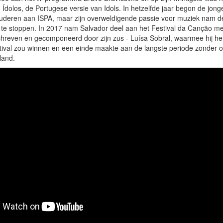
an Ídolos, de Portugese versie van Idols. In hetzelfde jaar begon de jon
tuderen aan ISPA, maar zijn overweldigende passie voor muziek nam d
te stoppen. In 2017 nam Salvador deel aan het Festival da Canção met
chreven en gecomponeerd door zijn zus - Luísa Sobral, waarmee hij he
tival zou winnen en een einde maakte aan de langste periode zonder 
land.