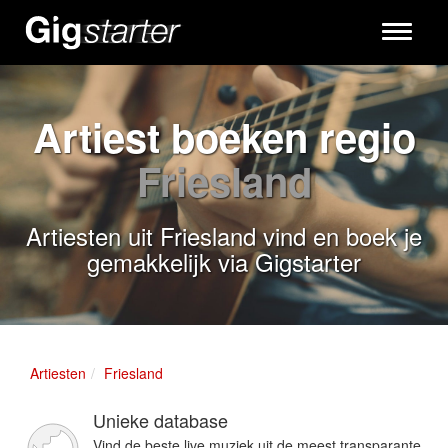
Toggle
navigati
Artiest boeken regio
Friesland
Artiesten uit Friesland vind en boek je
gemakkelijk via Gigstarter
Artiesten
Friesland
Unieke database
Vind de beste live muziek uit de meest transparante