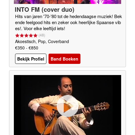
INTO FM (cover duo)
Hits van jaren '70-'80 tot de hedendaagse muziek! Bek
ende feelgood hits en zeker ook heerlijke Spaanse vib
es!. Voor elke leeftijd iets!
(
48
)
Akoestisch, Pop, Coverband
€350 - €850
Bekijk Profiel
Band Boeken