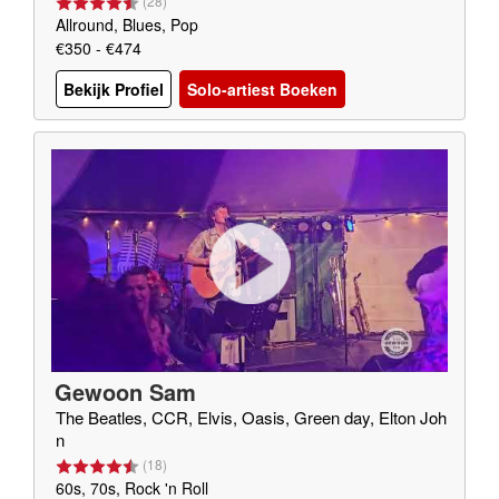
(
28
)
Allround, Blues, Pop
€350 - €474
Bekijk Profiel
Solo-artiest Boeken
Gewoon Sam
The Beatles, CCR, Elvis, Oasis, Green day, Elton Joh
n
(
18
)
60s, 70s, Rock 'n Roll