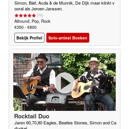
Simon, Bløf, Acda & de Munnik, De Dijk maar klinkt v
ooral als Jeroen Janssen.
(
70
)
Allround, Pop, Rock
€350 - €800
Bekijk Profiel
Solo-artiest Boeken
Rocktail Duo
Jaren 60,70,80 Eagles, Beatles Stones, Simon and Ca
rfunkel,