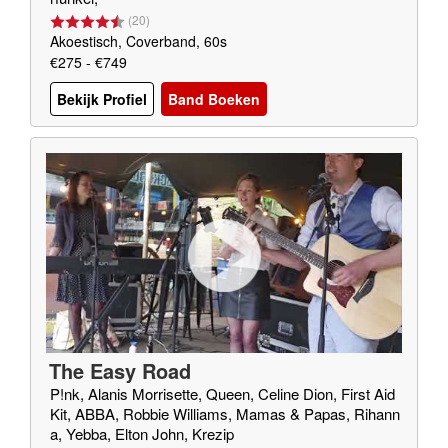
(
20
)
Akoestisch, Coverband, 60s
€275 - €749
Bekijk Profiel
Band Boeken
The Easy Road
P!nk, Alanis Morrisette, Queen, Celine Dion, First Aid
Kit, ABBA, Robbie Williams, Mamas & Papas, Rihann
a, Yebba, Elton John, Krezip