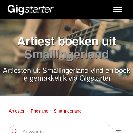
Toggle
navigati
Artiest boeken uit
Smallingerland
Artiesten uit Smallingerland vind en boek
je gemakkelijk via Gigstarter
Artiesten
Friesland
Smallingerland