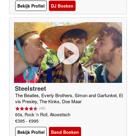
Bekijk Profiel
DJ Boeken
Steelstreet
The Beatles, Everly Brothers, Simon and Garfunkel, El
vis Presley, The Kinks, Doe Maar
(
48
)
60s, Rock 'n Roll, Akoestisch
€395 - €995
Bekijk Profiel
Band Boeken