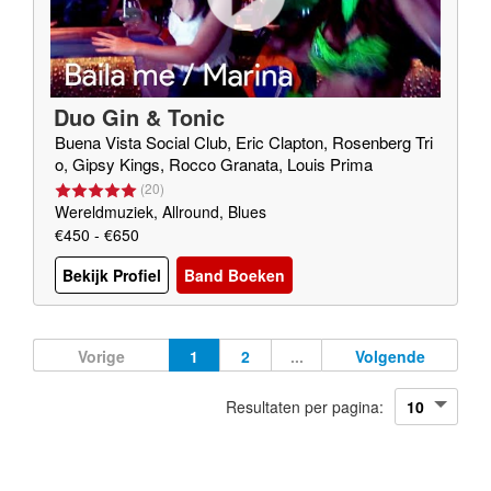
Duo Gin & Tonic
Buena Vista Social Club, Eric Clapton, Rosenberg Tri
o, Gipsy Kings, Rocco Granata, Louis Prima
(
20
)
Wereldmuziek, Allround, Blues
€450 - €650
Bekijk Profiel
Band Boeken
Vorige
1
2
...
Volgende
Resultaten per pagina: