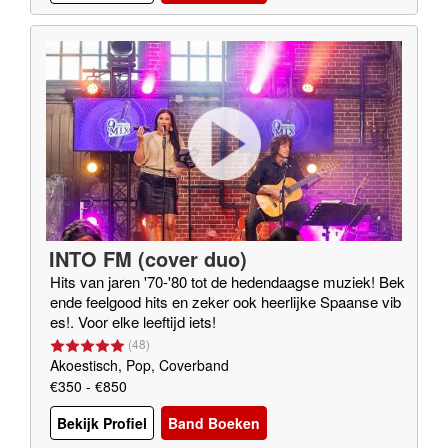
INTO FM (cover duo)
Hits van jaren '70-'80 tot de hedendaagse muziek! Bek
ende feelgood hits en zeker ook heerlijke Spaanse vib
es!. Voor elke leeftijd iets!
(
48
)
Akoestisch, Pop, Coverband
€350 - €850
Bekijk Profiel
Band Boeken