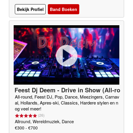
Bekijk Profiel
Band Boeken
Feest Dj Deem - Drive in Show (All-ro
und Dj)
All-round, Feest DJ, Pop, Dance, Meezingers, Carnav
al, Hollands, Apres-ski, Classics, Hardere stylen en n
og veel meer!
(
26
)
Allround, Wereldmuziek, Dance
€300 - €700