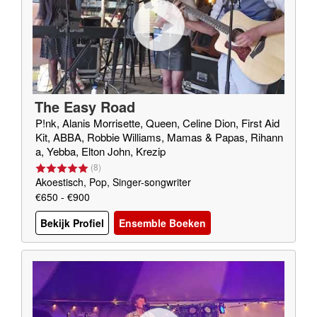
The Easy Road
P!nk, Alanis Morrisette, Queen, Celine Dion, First Aid
Kit, ABBA, Robbie Williams, Mamas & Papas, Rihann
a, Yebba, Elton John, Krezip
(
8
)
Akoestisch, Pop, Singer-songwriter
€650 - €900
Bekijk Profiel
Ensemble Boeken