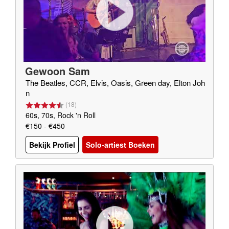
Gewoon Sam
The Beatles, CCR, Elvis, Oasis, Green day, Elton Joh
n
(
18
)
60s, 70s, Rock 'n Roll
€150 - €450
Bekijk Profiel
Solo-artiest Boeken