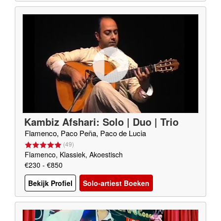
Kambiz Afshari: Solo | Duo | Trio
Flamenco, Paco Peña, Paco de Lucia
(
49
)
Flamenco, Klassiek, Akoestisch
€230 - €850
Bekijk Profiel
Solo-artiest Boeken