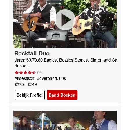
Rocktail Duo
Jaren 60,70,80 Eagles, Beatles Stones, Simon and Ca
rfunkel,
(
20
)
Akoestisch, Coverband, 60s
€275 - €749
Bekijk Profiel
Band Boeken