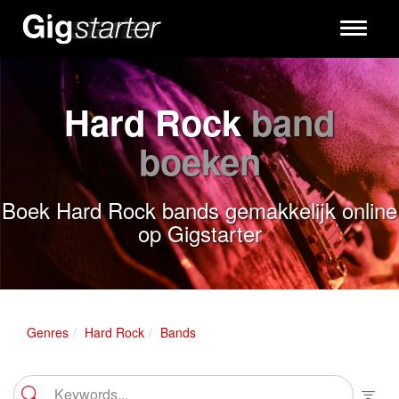
Toggle
navigati
Hard Rock
band
boeken
Boek Hard Rock bands gemakkelijk online
op Gigstarter
Genres
Hard Rock
Bands