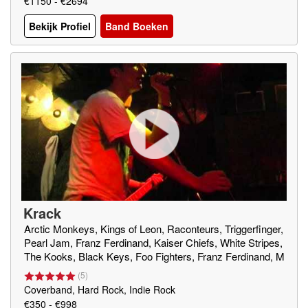
€1150 - €2694
Bekijk Profiel
Band Boeken
Krack
Arctic Monkeys, Kings of Leon, Raconteurs, Triggerfinger,
Pearl Jam, Franz Ferdinand, Kaiser Chiefs, White Stripes,
The Kooks, Black Keys, Foo Fighters, Franz Ferdinand, M
use, Fun Lovin' Criminals, The Strokes, Supergrass, Green
(
5
)
Day, Beastie Boys
Coverband, Hard Rock, Indie Rock
€350 - €998