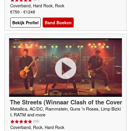
Coverband, Hard Rock, Rock
€750 - €1248
Bekijk Profiel
Band Boeken
The Streets (Winnaar Clash of the Cover
bands)
Metallica, AC/DC, Rammstein, Guns 'n Roses, Limp Bizki
t, RATM and more
(
68
)
Coverband, Rock, Hard Rock