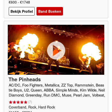
€600 - €1748
Bekijk Profiel
Band Boeken
The Pinheads
AC/DC, Foo Fighters, Metallica, ZZ Top, Rammstein, Beas
tie Boys, U2, Queen, ABBA, Simple Minds, Kim Wilde, Neil
Diamond, Greenday, Run DMC, Muse, Pearl Jam, Volbeat,
Nirvana, Cypress Hill, Tenecious D, Dolly Parton, Linkin Pa
(
7
)
rk, Dirty Daddies
Coverband, Rock, Hard Rock