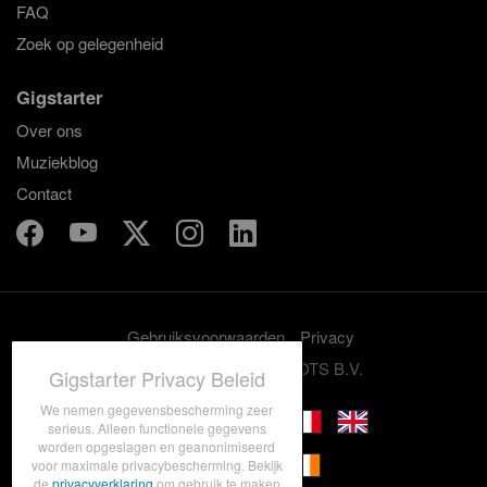
FAQ
Zoek op gelegenheid
Gigstarter
Over ons
Muziekblog
Contact
Gebruiksvoorwaarden
Privacy
© 2012-2026 GRASSROOTS B.V.
Gigstarter Privacy Beleid
We nemen gegevensbescherming zeer
serieus. Alleen functionele gegevens
worden opgeslagen en geanonimiseerd
voor maximale privacybescherming. Bekijk
de
privacyverklaring
om gebruik te maken