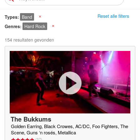
Reset alle filters
Types
Band
X
Genres
Hard Rock
X
154 resultaten gevonden
The Bukkums
Golden Earring, Black Crowes, AC/DC, Foo Fighters, The
Scene, Guns ‘n rosés, Metallica
(
37
)