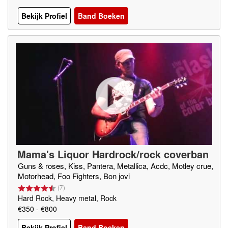
Bekijk Profiel
Band Boeken
Mama's Liquor Hardrock/rock coverban
d
Guns & roses, Kiss, Pantera, Metallica, Acdc, Motley crue,
Motorhead, Foo Fighters, Bon jovi
(
7
)
Hard Rock, Heavy metal, Rock
€350 - €800
Bekijk Profiel
Band Boeken