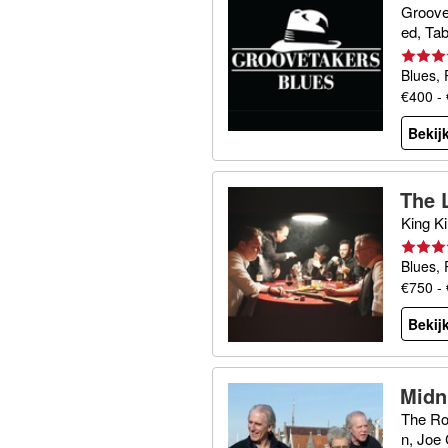
Groove
ed, Tab
Blues, 
€400 -
Bekijk
The 
King K
Blues,
€750 -
Bekijk
Midn
The Ro
n, Joe 