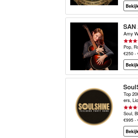
Bekijk
SAN 
Amy Wi
Pop, R
€250 -
Bekijk
Soul
Top 200
ers, L
Soul, B
€995 -
Bekijk