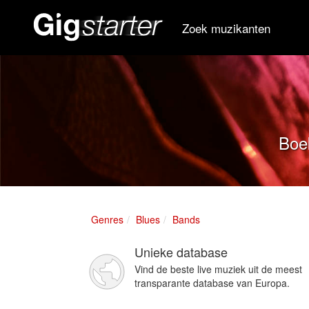
Zoek muzikanten
Boek
Genres
Blues
Bands
Unieke database
Vind de beste live muziek uit de meest
transparante database van Europa.