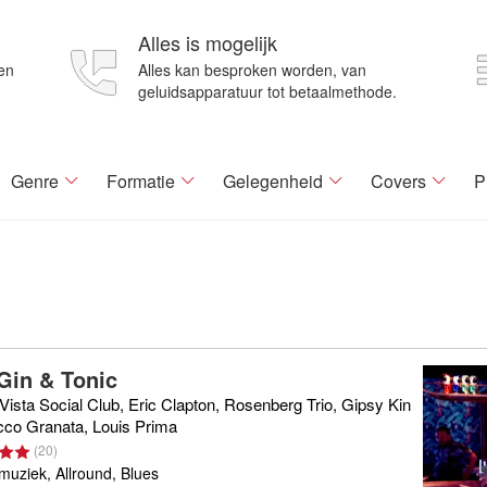
Alles is mogelijk
en
Alles kan besproken worden, van
geluidsapparatuur tot betaalmethode.
Genre
Formatie
Gelegenheid
Covers
P
Gin & Tonic
ista Social Club, Eric Clapton, Rosenberg Trio, Gipsy Kin
cco Granata, Louis Prima
(
20
)
uziek, Allround, Blues