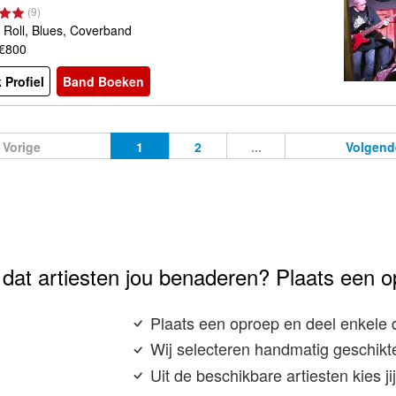
(
9
)
 Roll, Blues, Coverband
 €800
 Profiel
Band Boeken
Vorige
1
2
...
Volgend
e dat artiesten jou benaderen? Plaats een o
Plaats een oproep en deel enkele 
Wij selecteren handmatig geschikte
Uit de beschikbare artiesten kies j