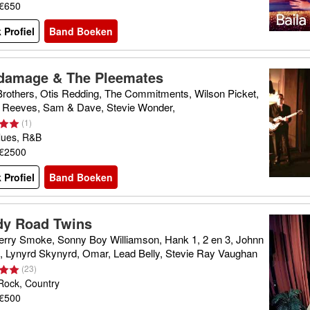
 €650
 Profiel
Band Boeken
damage & The Pleemates
Brothers, Otis Redding, The Commitments, Wilson Picket,
 Reeves, Sam & Dave, Stevie Wonder,
(
1
)
lues, R&B
 €2500
 Profiel
Band Boeken
y Road Twins
erry Smoke, Sonny Boy Williamson, Hank 1, 2 en 3, Johnn
, Lynyrd Skynyrd, Omar, Lead Belly, Stevie Ray Vaughan
(
23
)
Rock, Country
 €500