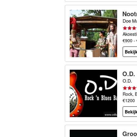
Noot
Doe Ma
Akoesti
€900 -
Bekijk
O.D.
O.D.
Rock, B
€1200
Bekijk
Groo