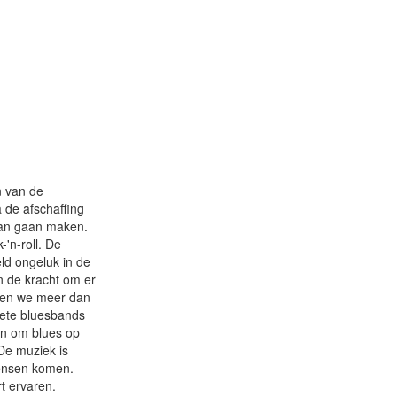
en van de
 de afschaffing
 kan gaan maken.
'n-roll. De
ld ongeluk in de
n de kracht om er
bben we meer dan
lete bluesbands
ijn om blues op
 De muziek is
mensen komen.
t ervaren.