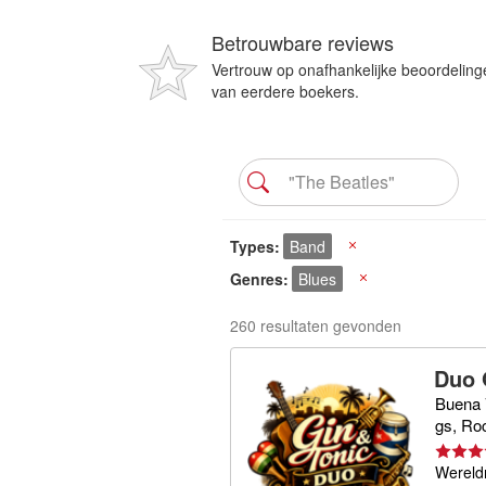
Betrouwbare reviews
Vertrouw op onafhankelijke beoordeling
van eerdere boekers.
Types
Band
X
Genres
Blues
X
260 resultaten gevonden
Duo 
Buena V
gs, Ro
Wereldm