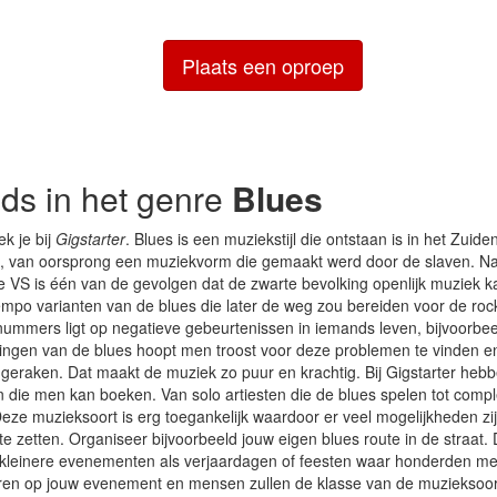
Plaats een oproep
nds in het genre
Blues
k je bij
Gigstarter
. Blues is een muziekstijl die ontstaan is in het Zuid
, van oorsprong een muziekvorm die gemaakt werd door de slaven. Na
 de VS is één van de gevolgen dat de zwarte bevolking openlijk muziek
mpo varianten van de blues die later de weg zou bereiden voor de rock-
 nummers ligt op negatieve gebeurtenissen in iemands leven, bijvoorbee
 zingen van de blues hoopt men troost voor deze problemen te vinden e
geraken. Dat maakt de muziek zo puur en krachtig. Bij Gigstarter he
en die men kan boeken. Van solo artiesten die de blues spelen tot comp
 Deze muzieksoort is erg toegankelijk waardoor er veel mogelijkheden z
 zetten. Organiseer bijvoorbeeld jouw eigen blues route in de straat.
 kleinere evenementen als verjaardagen of feesten waar honderden 
ren op jouw evenement en mensen zullen de klasse van de muzieksoor