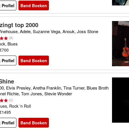
 Profiel
Band Boeken
zingt top 2000
nehouse, Adele, Suzanne Vega, Anouk, Joss Stone
(
8
)
ock, Blues
 €700
 Profiel
Band Boeken
Shine
0, Elvis Presley, Aretha Franklin, Tina Turner, Blues Broth
ionel Richie, Tom Jones, Stevie Wonder
(
2
)
lues, Rock 'n Roll
 €1495
 Profiel
Band Boeken