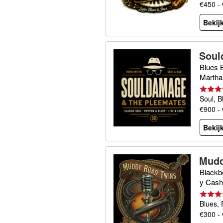
€450 -
Bekijk
Soul
Blues 
Martha
Soul, B
€900 -
Bekijk
Mudd
Blackb
y Cash
Blues, 
€300 -