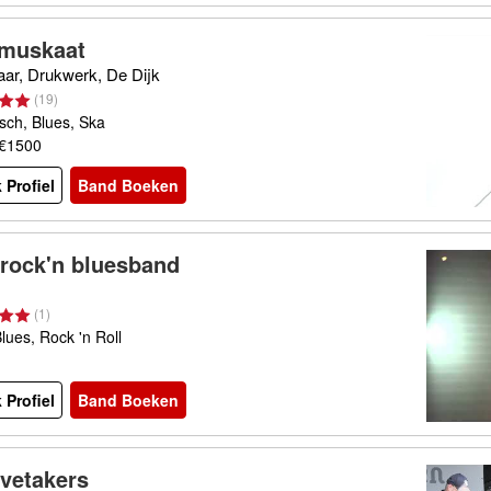
muskaat
ar, Drukwerk, De Dijk
(
19
)
sch, Blues, Ska
 €1500
 Profiel
Band Boeken
 rock'n bluesband
(
1
)
lues, Rock 'n Roll
 Profiel
Band Boeken
vetakers