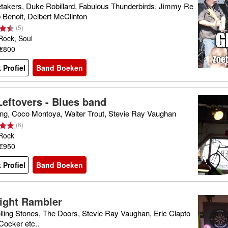
takers, Duke Robillard, Fabulous Thunderbirds, Jimmy Re
 Benoit, Delbert McClinton
(
5
)
Rock, Soul
 €800
 Profiel
Band Boeken
Leftovers - Blues band
ing, Coco Montoya, Walter Trout, Stevie Ray Vaughan
(
6
)
 Rock
 €950
 Profiel
Band Boeken
ight Rambler
lling Stones, The Doors, Stevie Ray Vaughan, Eric Clapto
Cocker etc..