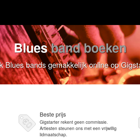
Blues
band boeken
 Blues bands gemakkelijk online op Gigst
Beste prijs
Gigstarter rekent geen commissie.
Artiesten steunen ons met een vrijwillig
lidmaatschap.