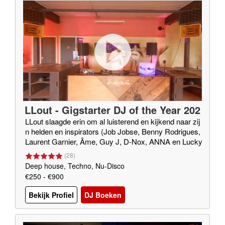
LLout - Gigstarter DJ of the Year 202
0
LLout slaagde erin om al luisterend en kijkend naar zij
n helden en inspirators (Job Jobse, Benny Rodrigues,
Laurent Garnier, Âme, Guy J, D-Nox, ANNA en Lucky
Done Gone (o.v.a.)) een eigen eclectische sound te be
(
28
)
lichamen. DUS: Elke klus durft ie aan!
Deep house, Techno, Nu-Disco
€250 - €900
Bekijk Profiel
DJ Boeken