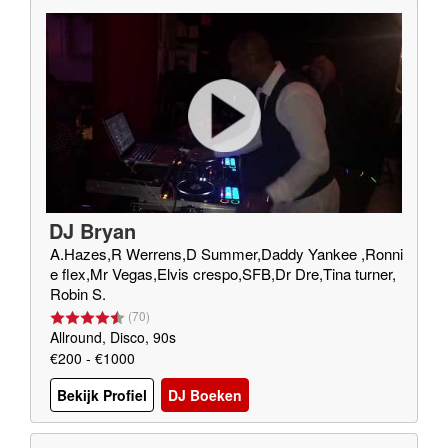
DJ Bryan
A.Hazes,R Werrens,D Summer,Daddy Yankee ,Ronni
e flex,Mr Vegas,Elvis crespo,SFB,Dr Dre,Tina turner,
Robin S.
(
70
)
Allround, Disco, 90s
€200 - €1000
Bekijk Profiel
DJ Boeken