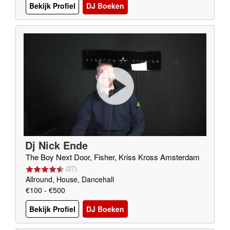
Bekijk Profiel
DJ Boeken
Dj Nick Ende
The Boy Next Door, Fisher, Kriss Kross Amsterdam
(
27
)
Allround, House, Dancehall
€100 - €500
Bekijk Profiel
DJ Boeken