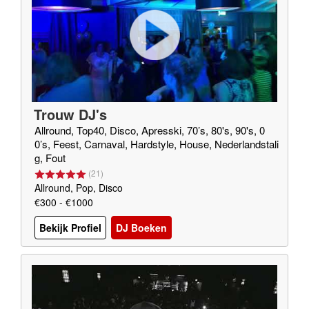
Trouw DJ's
Allround, Top40, Disco, Apresski, 70’s, 80's, 90's, 0
0’s, Feest, Carnaval, Hardstyle, House, Nederlandstali
g, Fout
(
21
)
Allround, Pop, Disco
€300 - €1000
Bekijk Profiel
DJ Boeken