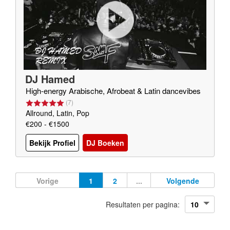
DJ Hamed
High-energy Arabische, Afrobeat & Latin dancevibes
(
7
)
Allround, Latin, Pop
€200 - €1500
Bekijk Profiel
DJ Boeken
Vorige
1
2
...
Volgende
Resultaten per pagina: