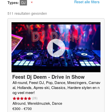
Reset alle filters
Types
DJ
X
511 resultaten gevonden
Feest Dj Deem - Drive in Show
All-round, Feest DJ, Pop, Dance, Meezingers, Carnav
al, Hollands, Apres-ski, Classics, Hardere stylen en n
og veel meer!
(
26
)
Allround, Wereldmuziek, Dance
€300 - €700