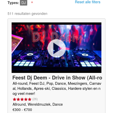
Reset alle filters
Types
DJ
X
511 resultaten gevonden
Feest Dj Deem - Drive in Show (All-ro
und Dj)
All-round, Feest DJ, Pop, Dance, Meezingers, Carnav
al, Hollands, Apres-ski, Classics, Hardere stylen en n
og veel meer!
(
26
)
Allround, Wereldmuziek, Dance
€300 - €700