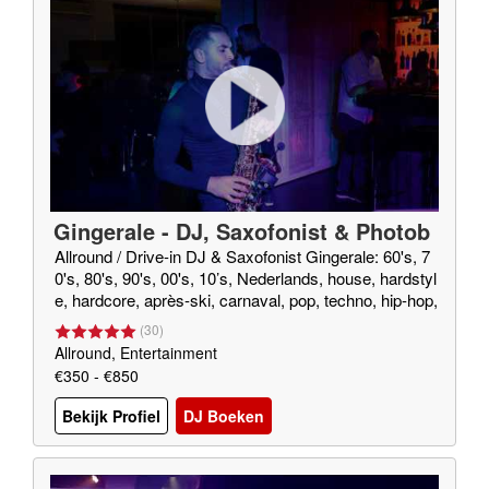
Gingerale - DJ, Saxofonist & Photob
ooth!
Allround / Drive-in DJ & Saxofonist Gingerale: 60's, 7
0's, 80's, 90's, 00's, 10’s, Nederlands, house, hardstyl
e, hardcore, après-ski, carnaval, pop, techno, hip-hop,
R&B, blues, gospel, (smooth) jazz, rock, rock&roll, twi
(
30
)
st, foute muziek, top 40 etc.
Allround, Entertainment
€350 - €850
Bekijk Profiel
DJ Boeken