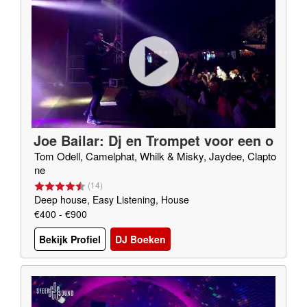
Joe Bailar: Dj en Trompet voor een o
nvergetelijk feest
Tom Odell, Camelphat, Whilk & Misky, Jaydee, Clapto
ne
(
14
)
Deep house, Easy Listening, House
€400 - €900
Bekijk Profiel
DJ Boeken