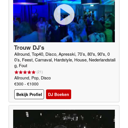
Trouw DJ's
Allround, Top40, Disco, Apresski, 70’s, 80's, 90's, 0
0’s, Feest, Carnaval, Hardstyle, House, Nederlandstali
g, Fout
(
21
)
Allround, Pop, Disco
€300 - €1000
Bekijk Profiel
DJ Boeken