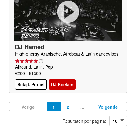
DJ Hamed
High-energy Arabische, Afrobeat & Latin dancevibes
(
7
)
Allround, Latin, Pop
€200 - €1500
Bekijk Profiel
DJ Boeken
Vorige
1
2
...
Volgende
Resultaten per pagina: