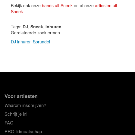
Bekijk ook onze
bands uit Sneek
en al onze
artiesten uit
Sneek
.
Tags:
DJ
,
Sneek
,
Inhuren
Gerelateerde zoektermen
DJ inhuren Sprundel
Voor artiesten
Waarom inschrijven?
Schrijf je in!
FAQ
PRO lidmaatschap