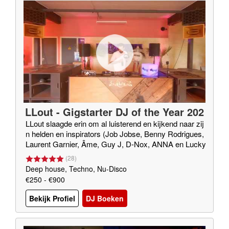
LLout - Gigstarter DJ of the Year 202
0
LLout slaagde erin om al luisterend en kijkend naar zij
n helden en inspirators (Job Jobse, Benny Rodrigues,
Laurent Garnier, Âme, Guy J, D-Nox, ANNA en Lucky
Done Gone (o.v.a.)) een eigen eclectische sound te be
(
28
)
lichamen. DUS: Elke klus durft ie aan!
Deep house, Techno, Nu-Disco
€250 - €900
Bekijk Profiel
DJ Boeken