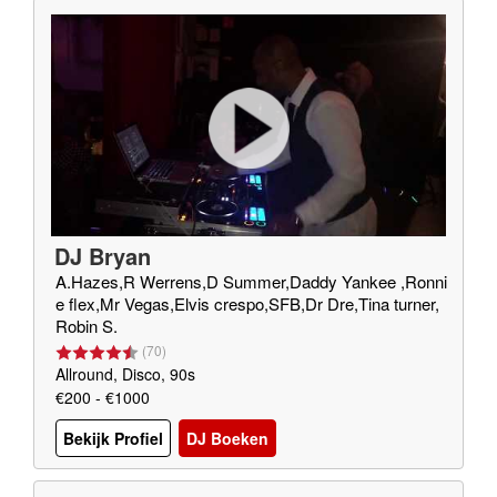
DJ Bryan
A.Hazes,R Werrens,D Summer,Daddy Yankee ,Ronni
e flex,Mr Vegas,Elvis crespo,SFB,Dr Dre,Tina turner,
Robin S.
(
70
)
Allround, Disco, 90s
€200 - €1000
Bekijk Profiel
DJ Boeken