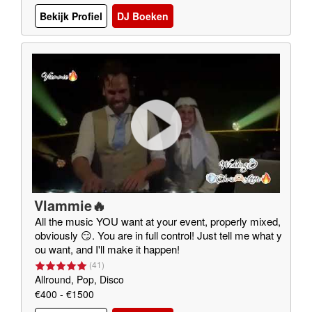
Bekijk Profiel
DJ Boeken
Vlammie🔥
All the music YOU want at your event, properly mixed,
obviously 😏. You are in full control! Just tell me what y
ou want, and I'll make it happen!
(
41
)
Allround, Pop, Disco
€400 - €1500