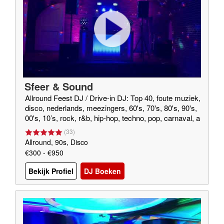
Sfeer & Sound
Allround Feest DJ / Drive-in DJ: Top 40, foute muziek,
disco, nederlands, meezingers, 60's, 70's, 80's, 90's,
00's, 10’s, rock, r&b, hip-hop, techno, pop, carnaval, a
près-ski, hardcore, hardstyle, house
(
33
)
Allround, 90s, Disco
€300 - €950
Bekijk Profiel
DJ Boeken