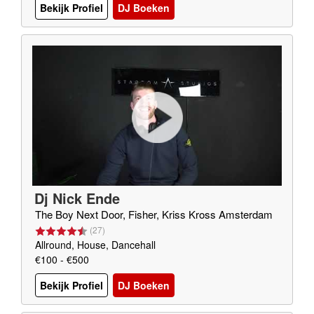
Bekijk Profiel
DJ Boeken
Dj Nick Ende
The Boy Next Door, Fisher, Kriss Kross Amsterdam
(
27
)
Allround, House, Dancehall
€100 - €500
Bekijk Profiel
DJ Boeken