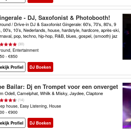
ingerale - DJ, Saxofonist & Photobooth!
lround / Drive-in DJ & Saxofonist Gingerale: 60's, 70's, 80's, 9
s, 00's, 10’s, Nederlands, house, hardstyle, hardcore, après-ski,
rnaval, pop, techno, hip-hop, R&B, blues, gospel, (smooth) jaz
 rock, rock&roll, twist, foute muziek, top 40 etc.
(
30
)
lround, Entertainment
50 - €850
ekijk Profiel
DJ Boeken
oe Bailar: Dj en Trompet voor een onverget
ijk feest
m Odell, Camelphat, Whilk & Misky, Jaydee, Claptone
(
14
)
ep house, Easy Listening, House
00 - €900
ekijk Profiel
DJ Boeken