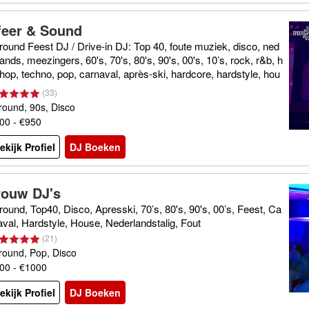
feer & Sound
lround Feest DJ / Drive-in DJ: Top 40, foute muziek, disco, ned
lands, meezingers, 60's, 70's, 80's, 90's, 00's, 10’s, rock, r&b, h
-hop, techno, pop, carnaval, après-ski, hardcore, hardstyle, hou
(
33
)
lround, 90s, Disco
00 - €950
ekijk Profiel
DJ Boeken
rouw DJ's
lround, Top40, Disco, Apresski, 70’s, 80's, 90's, 00’s, Feest, Ca
aval, Hardstyle, House, Nederlandstalig, Fout
(
21
)
lround, Pop, Disco
00 - €1000
ekijk Profiel
DJ Boeken