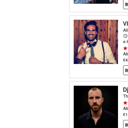
B
V
Al
😏
e 
Al
€4
B
D
Th
Al
€1
B