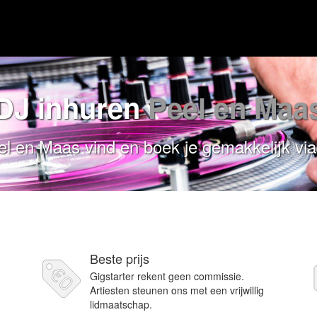
DJ inhuren
Peel en Maa
el en Maas vind en boek je gemakkelijk via
Beste prijs
Gigstarter rekent geen commissie.
Artiesten steunen ons met een vrijwillig
lidmaatschap.