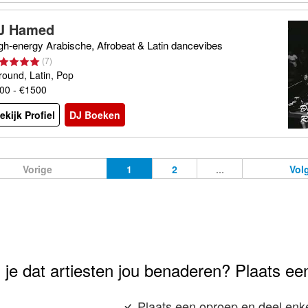
J Hamed
gh-energy Arabische, Afrobeat & Latin dancevibes
(
7
)
lround, Latin, Pop
00 - €1500
ekijk Profiel
DJ Boeken
Vorige
1
2
...
Vol
 je dat artiesten jou benaderen? Plaats ee
Plaats een oproep en deel enke