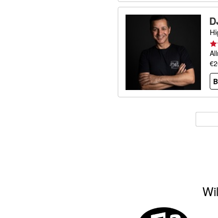
D
Hi
Al
€2
B
Wil