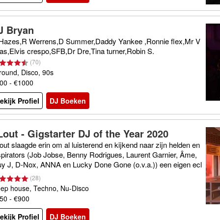
J Bryan
Hazes,R Werrens,D Summer,Daddy Yankee ,Ronnie flex,Mr V
as,Elvis crespo,SFB,Dr Dre,Tina turner,Robin S.
(
70
)
lround, Disco, 90s
00 - €1000
ekijk Profiel
DJ Boeken
Lout - Gigstarter DJ of the Year 2020
out slaagde erin om al luisterend en kijkend naar zijn helden en
spirators (Job Jobse, Benny Rodrigues, Laurent Garnier, Âme,
y J, D-Nox, ANNA en Lucky Done Gone (o.v.a.)) een eigen ecl
tische sound te belichamen. DUS: Elke klus durft ie aan!
(
28
)
ep house, Techno, Nu-Disco
50 - €900
ekijk Profiel
DJ Boeken