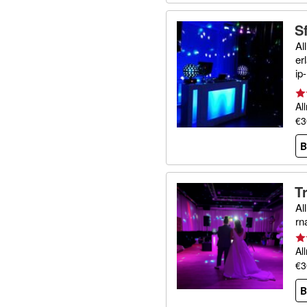
S
Al
er
ip
se
Al
€3
B
T
Al
rn
Al
€3
B