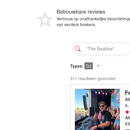
Betrouwbare reviews
Vertrouw op onafhankelijke beoordeling
van eerdere boekers.
Types
DJ
X
511 resultaten gevonden
F
Al
s,
Al
€3