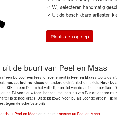
Wij selecteren handmatig geschi
Uit de beschikbare artiesten kie
Plaats een oproep
s uit de buurt van Peel en Maas
aar een DJ voor een feest of evenement in
Peel en Maas
? Op Gigstart
zoals
house
,
techno
,
disco
en andere elektronische muziek.
Huur DJs 
n. Klik op een DJ om het volledige profiel van de artiest te bekijken. D
en de DJ voor jouw feest boeken. Het boeken van DJs en andere muzi
arter is geheel gratis. Dit geldt zowel voor jou als voor de artiest. Hier
est tegen de scherpste prijs.
bands uit Peel en Maas
en al onze
artiesten uit Peel en Maas
.