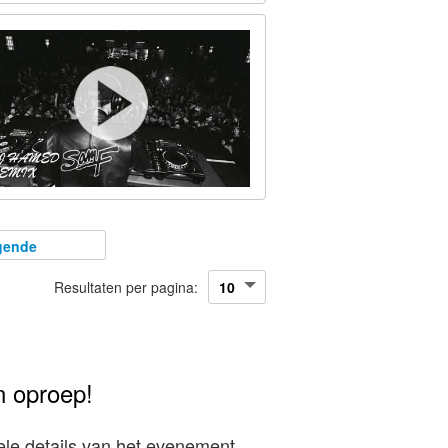
gende
Resultaten per pagina:
n oproep!
le details van het evenement