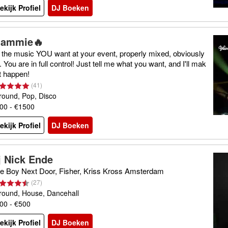
ekijk Profiel
DJ Boeken
lammie🔥
l the music YOU want at your event, properly mixed, obviously
. You are in full control! Just tell me what you want, and I'll mak
it happen!
(
41
)
lround, Pop, Disco
00 - €1500
ekijk Profiel
DJ Boeken
j Nick Ende
e Boy Next Door, Fisher, Kriss Kross Amsterdam
(
27
)
lround, House, Dancehall
00 - €500
ekijk Profiel
DJ Boeken