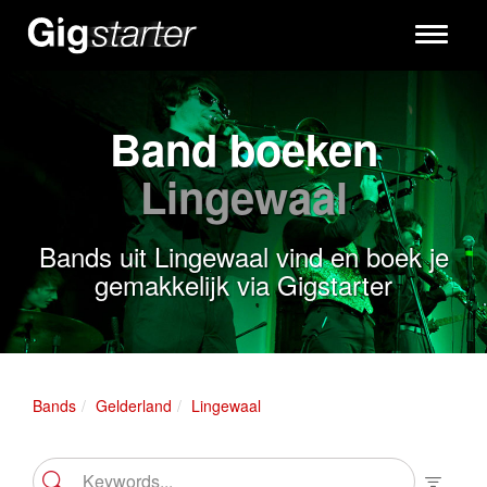
Toggle
navigati
Band boeken
Lingewaal
Bands uit Lingewaal vind en boek je
gemakkelijk via Gigstarter
Bands
Gelderland
Lingewaal