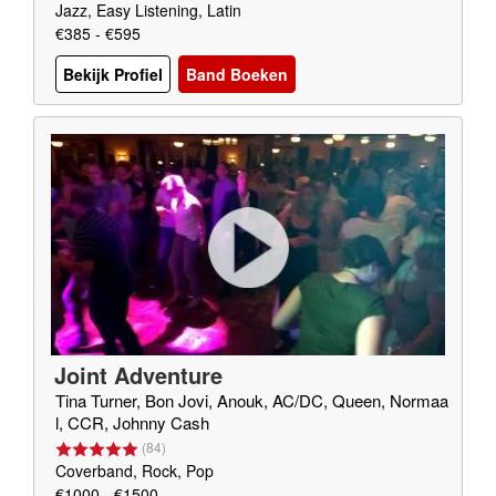
Jazz, Easy Listening, Latin
€385 - €595
Bekijk Profiel
Band Boeken
Joint Adventure
Tina Turner, Bon Jovi, Anouk, AC/DC, Queen, Normaa
l, CCR, Johnny Cash
(
84
)
Coverband, Rock, Pop
€1000 - €1500