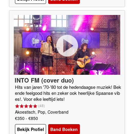
INTO FM (cover duo)
Hits van jaren '70-'80 tot de hedendaagse muziek! Bek
ende feelgood hits en zeker ook heerlijke Spaanse vib
es!. Voor elke leeftijd iets!
(
48
)
Akoestisch, Pop, Coverband
€350 - €850
Bekijk Profiel
Band Boeken