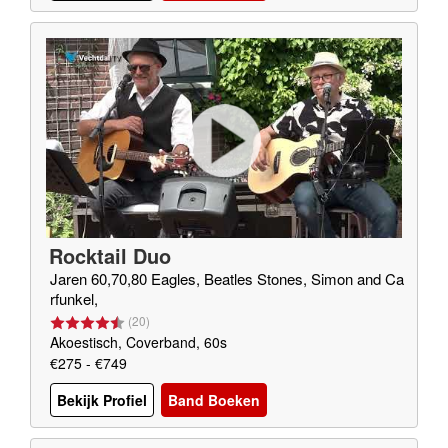
Rocktail Duo
Jaren 60,70,80 Eagles, Beatles Stones, Simon and Ca
rfunkel,
(
20
)
Akoestisch, Coverband, 60s
€275 - €749
Bekijk Profiel
Band Boeken