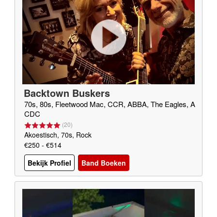
Backtown Buskers
70s, 80s, Fleetwood Mac, CCR, ABBA, The Eagles, A
CDC
(
20
)
Akoestisch, 70s, Rock
€250 - €514
Bekijk Profiel
Band Boeken