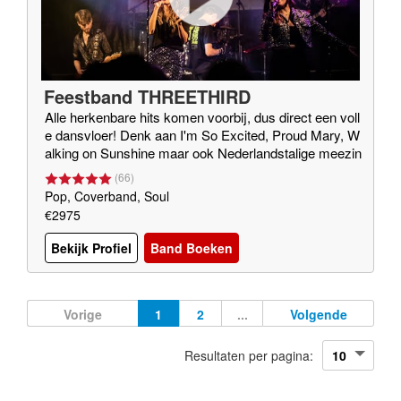
Feestband THREETHIRD
Alle herkenbare hits komen voorbij, dus direct een voll
e dansvloer! Denk aan I'm So Excited, Proud Mary, W
alking on Sunshine maar ook Nederlandstalige meezin
gers en te gekke medleys
(
66
)
Pop, Coverband, Soul
€2975
Bekijk Profiel
Band Boeken
Vorige
1
2
...
Volgende
Resultaten per pagina: