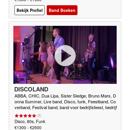
Bekijk Profiel
Band Boeken
DISCOLAND
ABBA, CHIC, Dua Lipa, Sister Sledge, Bruno Mars, D
onna Summer, Live band, Disco, funk, Feestband, Co
verband, Festival band, band voor bedrijfsfeest, bedrijf
sfeest, band met DJ, gala, bruiloft band
(
8
)
Disco, 80s, Funk
€1300 - €2500