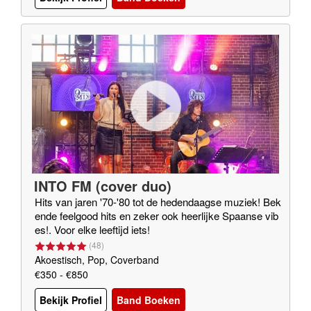
INTO FM (cover duo)
Hits van jaren '70-'80 tot de hedendaagse muziek! Bek
ende feelgood hits en zeker ook heerlijke Spaanse vib
es!. Voor elke leeftijd iets!
(
48
)
Akoestisch, Pop, Coverband
€350 - €850
Bekijk Profiel
Band Boeken