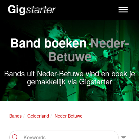
Toggle
navigati
Band boeken
Neder-
Betuwe
Bands uit Neder-Betuwe vind en boek je
gemakkelijk via Gigstarter
Bands
Gelderland
Neder Betuwe