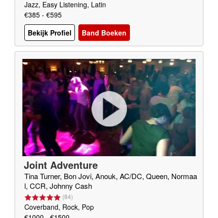
Jazz, Easy Listening, Latin
€385 - €595
Bekijk Profiel
Band Boeken
Joint Adventure
Tina Turner, Bon Jovi, Anouk, AC/DC, Queen, Normaa
l, CCR, Johnny Cash
(
84
)
Coverband, Rock, Pop
€1000 - €1500