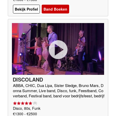
Bekijk Profiel
Band Boeken
DISCOLAND
ABBA, CHIC, Dua Lipa, Sister Sledge, Bruno Mars, D
onna Summer, Live band, Disco, funk, Feestband, Co
verband, Festival band, band voor bedrijfsfeest, bedrijf
sfeest, band met DJ, gala, bruiloft band
(
8
)
Disco, 80s, Funk
€1300 - €2500