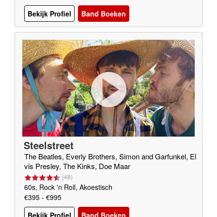
Bekijk Profiel
Band Boeken
Steelstreet
The Beatles, Everly Brothers, Simon and Garfunkel, El
vis Presley, The Kinks, Doe Maar
(
48
)
60s, Rock 'n Roll, Akoestisch
€395 - €995
Bekijk Profiel
Band Boeken