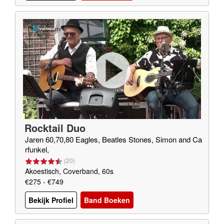
Rocktail Duo
Jaren 60,70,80 Eagles, Beatles Stones, Simon and Ca
rfunkel,
(
20
)
Akoestisch, Coverband, 60s
€275 - €749
Bekijk Profiel
Band Boeken