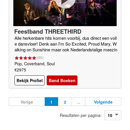
Feestband THREETHIRD
Alle herkenbare hits komen voorbij, dus direct een voll
e dansvloer! Denk aan I'm So Excited, Proud Mary, W
alking on Sunshine maar ook Nederlandstalige meezin
gers en te gekke medleys
(
66
)
Pop, Coverband, Soul
€2975
Bekijk Profiel
Band Boeken
Vorige
1
2
...
Volgende
Resultaten per pagina: