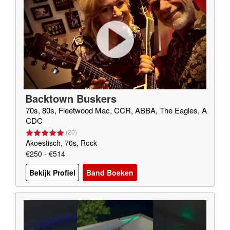
Backtown Buskers
70s, 80s, Fleetwood Mac, CCR, ABBA, The Eagles, A
CDC
(
20
)
Akoestisch, 70s, Rock
€250 - €514
Bekijk Profiel
Band Boeken