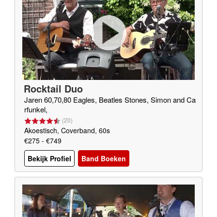
Rocktail Duo
Jaren 60,70,80 Eagles, Beatles Stones, Simon and Ca
rfunkel,
(
20
)
Akoestisch, Coverband, 60s
€275 - €749
Bekijk Profiel
Band Boeken