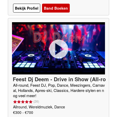
Bekijk Profiel
Band Boeken
Feest Dj Deem - Drive in Show (All-ro
und Dj)
All-round, Feest DJ, Pop, Dance, Meezingers, Carnav
al, Hollands, Apres-ski, Classics, Hardere stylen en n
og veel meer!
(
26
)
Allround, Wereldmuziek, Dance
€300 - €700