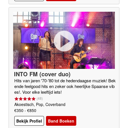
INTO FM (cover duo)
Hits van jaren '70-'80 tot de hedendaagse muziek! Bek
ende feelgood hits en zeker ook heerlijke Spaanse vib
es!. Voor elke leeftijd iets!
(
48
)
Akoestisch, Pop, Coverband
€350 - €850
Bekijk Profiel
Band Boeken