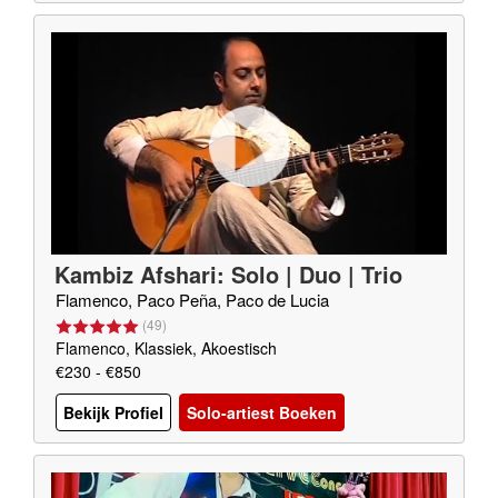
Kambiz Afshari: Solo | Duo | Trio
Flamenco, Paco Peña, Paco de Lucia
(
49
)
Flamenco, Klassiek, Akoestisch
€230 - €850
Bekijk Profiel
Solo-artiest Boeken