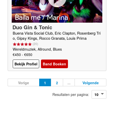
Duo Gin & Tonic
Buena Vista Social Club, Eric Clapton, Rosenberg Tri
o, Gipsy Kings, Rocco Granata, Louis Prima
(
20
)
Wereldmuziek, Allround, Blues
€450 - €650
Bekijk Profiel
Band Boeken
Vorige
1
2
...
Volgende
Resultaten per pagina: