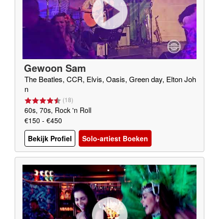
Gewoon Sam
The Beatles, CCR, Elvis, Oasis, Green day, Elton Joh
n
(
18
)
60s, 70s, Rock 'n Roll
€150 - €450
Bekijk Profiel
Solo-artiest Boeken