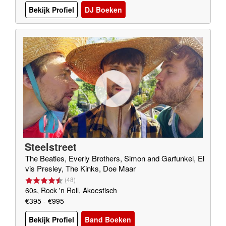
Bekijk Profiel
DJ Boeken
Steelstreet
The Beatles, Everly Brothers, Simon and Garfunkel, El
vis Presley, The Kinks, Doe Maar
(
48
)
60s, Rock 'n Roll, Akoestisch
€395 - €995
Bekijk Profiel
Band Boeken