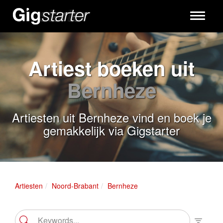
Toggle
navigati
Artiest boeken uit
Bernheze
Artiesten uit Bernheze vind en boek je
gemakkelijk via Gigstarter
Artiesten
Noord-Brabant
Bernheze