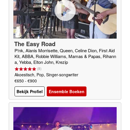
The Easy Road
P!nk, Alanis Morrisette, Queen, Celine Dion, First Aid
Kit, ABBA, Robbie Williams, Mamas & Papas, Rihann
a, Yebba, Elton John, Krezip
(
8
)
Akoestisch, Pop, Singer-songwriter
€650 - €900
Bekijk Profiel
Ensemble Boeken