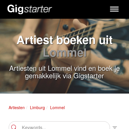
Toggle
navigati
Artiest boeken uit
Lommel
Artiesten uit Lommel vind en boek je
gemakkelijk via Gigstarter
Artiesten
Limburg
Lommel