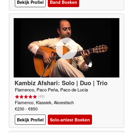
Bekijk Profiel
Band Boeken
Kambiz Afshari: Solo | Duo | Trio
Flamenco, Paco Peña, Paco de Lucia
(
49
)
Flamenco, Klassiek, Akoestisch
€230 - €850
Bekijk Profiel
Solo-artiest Boeken