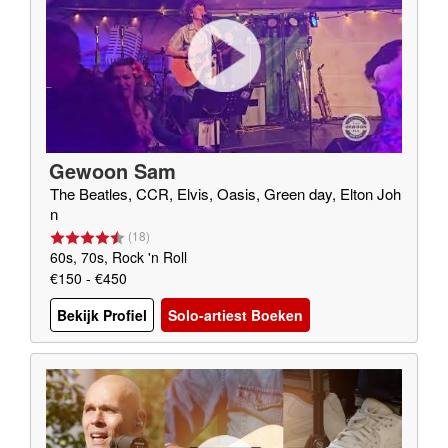
Gewoon Sam
The Beatles, CCR, Elvis, Oasis, Green day, Elton Joh
n
(
18
)
60s, 70s, Rock 'n Roll
€150 - €450
Bekijk Profiel
Solo-artiest Boeken