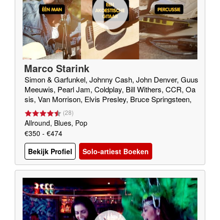
Marco Starink
Simon & Garfunkel, Johnny Cash, John Denver, Guus
Meeuwis, Pearl Jam, Coldplay, Bill Withers, CCR, Oa
sis, Van Morrison, Elvis Presley, Bruce Springsteen,
Green Day
(
28
)
Allround, Blues, Pop
€350 - €474
Bekijk Profiel
Solo-artiest Boeken