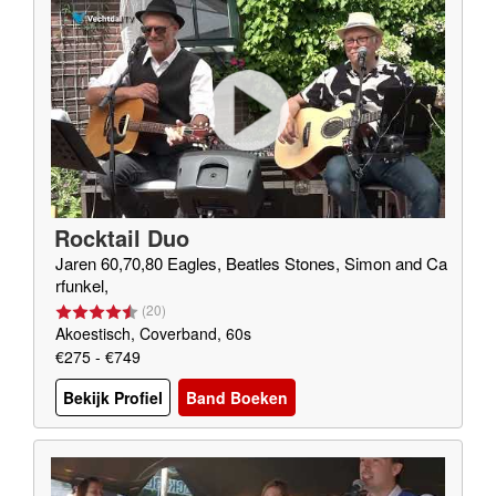
Rocktail Duo
Jaren 60,70,80 Eagles, Beatles Stones, Simon and Ca
rfunkel,
(
20
)
Akoestisch, Coverband, 60s
€275 - €749
Bekijk Profiel
Band Boeken