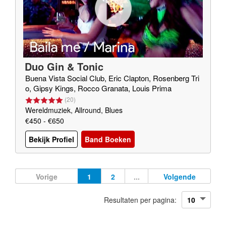
Duo Gin & Tonic
Buena Vista Social Club, Eric Clapton, Rosenberg Tri
o, Gipsy Kings, Rocco Granata, Louis Prima
(
20
)
Wereldmuziek, Allround, Blues
€450 - €650
Bekijk Profiel
Band Boeken
Vorige
1
2
...
Volgende
Resultaten per pagina: