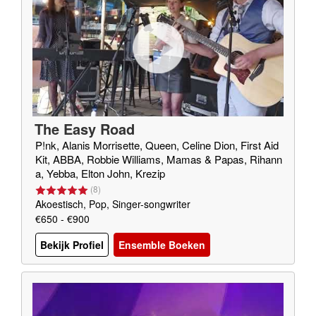
The Easy Road
P!nk, Alanis Morrisette, Queen, Celine Dion, First Aid
Kit, ABBA, Robbie Williams, Mamas & Papas, Rihann
a, Yebba, Elton John, Krezip
(
8
)
Akoestisch, Pop, Singer-songwriter
€650 - €900
Bekijk Profiel
Ensemble Boeken