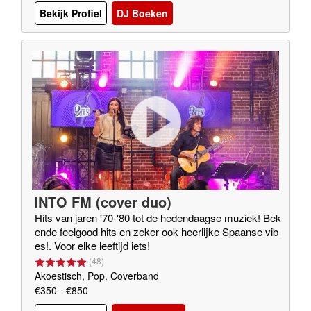
Bekijk Profiel
DJ Boeken
INTO FM (cover duo)
Hits van jaren '70-'80 tot de hedendaagse muziek! Bek
ende feelgood hits en zeker ook heerlijke Spaanse vib
es!. Voor elke leeftijd iets!
(
48
)
Akoestisch, Pop, Coverband
€350 - €850