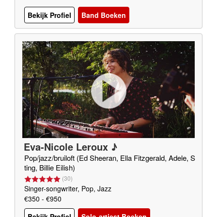
Bekijk Profiel
Band Boeken
Eva-Nicole Leroux ♪
Pop/jazz/bruiloft (Ed Sheeran, Ella Fitzgerald, Adele, S
ting, Billie Eilish)
(
30
)
Singer-songwriter, Pop, Jazz
€350 - €950
Bekijk Profiel
Solo-artiest Boeken