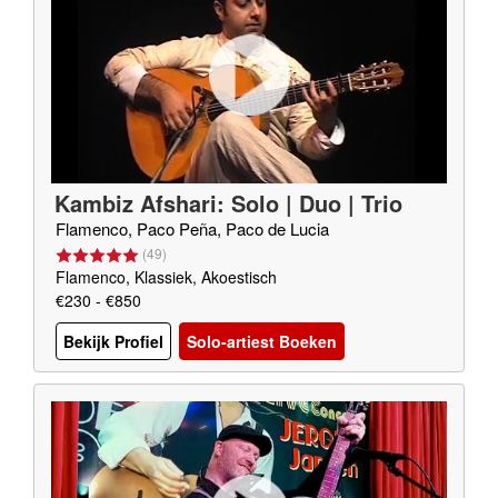
Kambiz Afshari: Solo | Duo | Trio
Flamenco, Paco Peña, Paco de Lucia
(
49
)
Flamenco, Klassiek, Akoestisch
€230 - €850
Bekijk Profiel
Solo-artiest Boeken