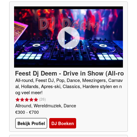
Feest Dj Deem - Drive in Show (All-ro
und Dj)
All-round, Feest DJ, Pop, Dance, Meezingers, Carnav
al, Hollands, Apres-ski, Classics, Hardere stylen en n
og veel meer!
(
26
)
Allround, Wereldmuziek, Dance
€300 - €700
Bekijk Profiel
DJ Boeken