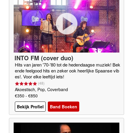
INTO FM (cover duo)
Hits van jaren '70-'80 tot de hedendaagse muziek! Bek
ende feelgood hits en zeker ook heerlijke Spaanse vib
es!. Voor elke leeftijd iets!
(
48
)
Akoestisch, Pop, Coverband
€350 - €850
Bekijk Profiel
Band Boeken