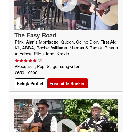
The Easy Road
P!nk, Alanis Morrisette, Queen, Celine Dion, First Aid
Kit, ABBA, Robbie Williams, Mamas & Papas, Rihann
a, Yebba, Elton John, Krezip
(
8
)
Akoestisch, Pop, Singer-songwriter
€650 - €900
Bekijk Profiel
Ensemble Boeken