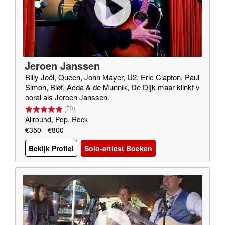
Jeroen Janssen
Billy Joël, Queen, John Mayer, U2, Eric Clapton, Paul
Simon, Bløf, Acda & de Munnik, De Dijk maar klinkt v
ooral als Jeroen Janssen.
(
70
)
Allround, Pop, Rock
€350 - €800
Bekijk Profiel
Solo-artiest Boeken