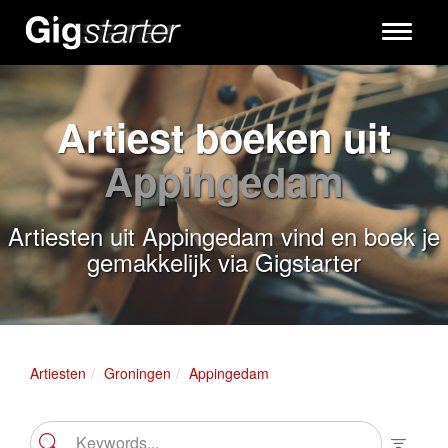
Toggle
navigati
Artiest boeken uit
Appingedam
Artiesten uit Appingedam vind en boek je
gemakkelijk via Gigstarter
Artiesten
Groningen
Appingedam