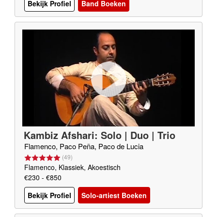
Bekijk Profiel
Band Boeken
Kambiz Afshari: Solo | Duo | Trio
Flamenco, Paco Peña, Paco de Lucia
(
49
)
Flamenco, Klassiek, Akoestisch
€230 - €850
Bekijk Profiel
Solo-artiest Boeken