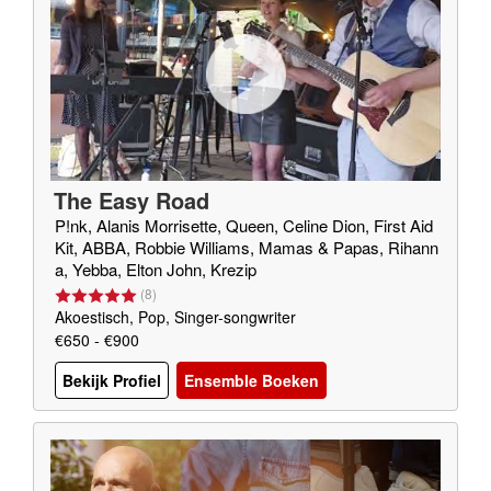
The Easy Road
P!nk, Alanis Morrisette, Queen, Celine Dion, First Aid
Kit, ABBA, Robbie Williams, Mamas & Papas, Rihann
a, Yebba, Elton John, Krezip
(
8
)
Akoestisch, Pop, Singer-songwriter
€650 - €900
Bekijk Profiel
Ensemble Boeken