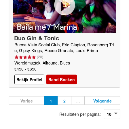
Duo Gin & Tonic
Buena Vista Social Club, Eric Clapton, Rosenberg Tri
o, Gipsy Kings, Rocco Granata, Louis Prima
(
20
)
Wereldmuziek, Allround, Blues
€450 - €650
Bekijk Profiel
Band Boeken
Vorige
1
2
...
Volgende
Resultaten per pagina: