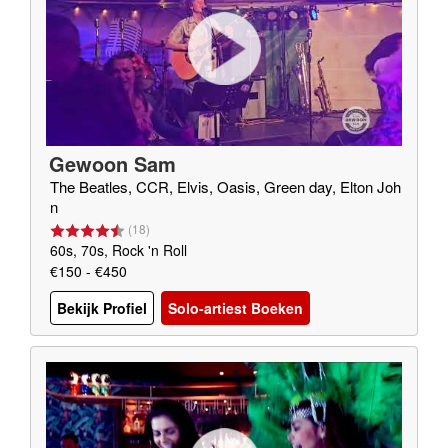
Gewoon Sam
The Beatles, CCR, Elvis, Oasis, Green day, Elton Joh
n
(
18
)
60s, 70s, Rock 'n Roll
€150 - €450
Bekijk Profiel
Solo-artiest Boeken