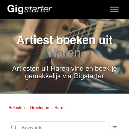
Toggle
navigati
Artiest boeken uit
Haren
Artiesten uit Haren vind en boek je
gemakkelijk via Gigstarter
Artiesten
Groningen
Haren