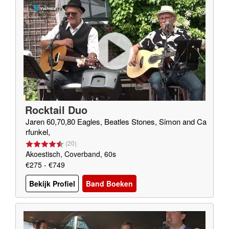
Rocktail Duo
Jaren 60,70,80 Eagles, Beatles Stones, Simon and Ca
rfunkel,
(
20
)
Akoestisch, Coverband, 60s
€275 - €749
Bekijk Profiel
Band Boeken