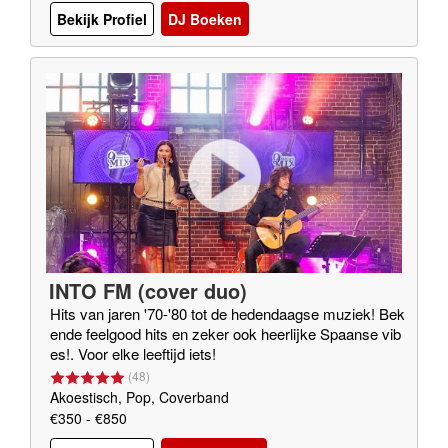
Bekijk Profiel
DJ Boeken
INTO FM (cover duo)
Hits van jaren '70-'80 tot de hedendaagse muziek! Bek
ende feelgood hits en zeker ook heerlijke Spaanse vib
es!. Voor elke leeftijd iets!
(
48
)
Akoestisch, Pop, Coverband
€350 - €850