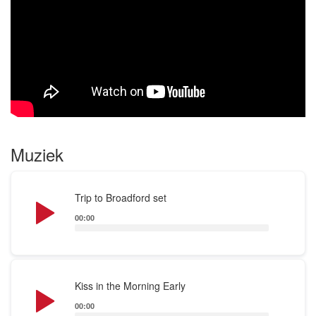
herkennen.
Ook zijn ze te boeken in combinatie met
verschillende dansworkshops (balfolk en
ceilidh/ceili), of dansoptredens met Ierse
danseressen.
Muziek
Audio
Trip to Broadford set
Player
00:00
Audio
Kiss in the Morning Early
Player
00:00