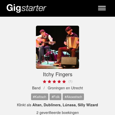
Toggle
navigati
Itchy Fingers
(1)
Band /
Groningen en Utrecht
#Keltisch
#Folk
#Akoestisch
Klinkt als
Altan, Dubliners, Lúnasa, Silly Wizard
2 geverifieerde boekingen