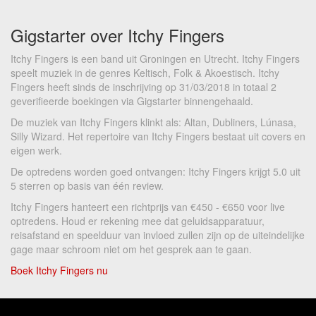
Gigstarter over Itchy Fingers
Itchy Fingers is een band uit Groningen en Utrecht. Itchy Fingers
speelt muziek in de genres Keltisch, Folk & Akoestisch. Itchy
Fingers heeft sinds de inschrijving op 31/03/2018 in totaal 2
geverifieerde boekingen via Gigstarter binnengehaald.
De muziek van Itchy Fingers klinkt als: Altan, Dubliners, Lúnasa,
Silly Wizard. Het repertoire van Itchy Fingers bestaat uit covers en
eigen werk.
De optredens worden goed ontvangen: Itchy Fingers krijgt 5.0 uit
5 sterren op basis van één review.
Itchy Fingers hanteert een richtprijs van €450 - €650 voor live
optredens. Houd er rekening mee dat geluidsapparatuur,
reisafstand en speelduur van invloed zullen zijn op de uiteindelijke
gage maar schroom niet om het gesprek aan te gaan.
Boek Itchy Fingers nu