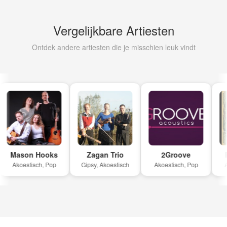
Vergelijkbare Artiesten
Ontdek andere artiesten die je misschien leuk vindt
Mason Hooks
Zagan Trio
2Groove
P
Akoestisch, Pop
Gipsy, Akoestisch
Akoestisch, Pop
Ak