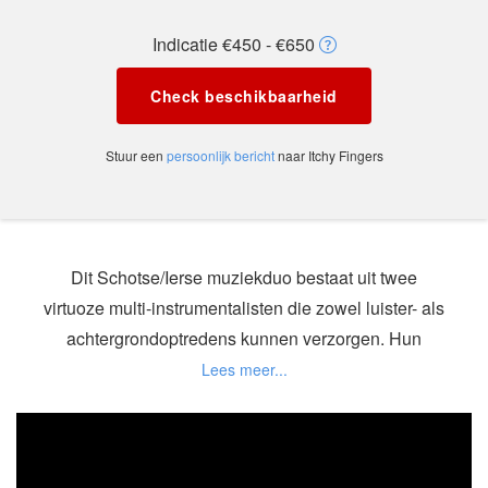
Indicatie €450 - €650
Check beschikbaarheid
Stuur een
persoonlijk bericht
naar Itchy Fingers
Dit Schotse/Ierse muziekduo bestaat uit twee
virtuoze multi-instrumentalisten die zowel luister- als
achtergrondoptredens kunnen verzorgen. Hun
repertoire omvat het gehele spectrum van de
Keltische muziek; van melancholische ballades tot
uptempo opzwepende danstunes, die mensen vaak
associëren met de muziek die ze uit de Ierse pubs