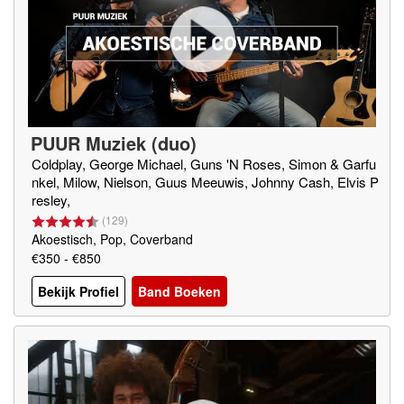
PUUR Muziek (duo)
Coldplay, George Michael, Guns 'N Roses, Simon & Garfu
nkel, Milow, Nielson, Guus Meeuwis, Johnny Cash, Elvis P
resley,
(
129
)
Akoestisch, Pop, Coverband
€350 - €850
Bekijk Profiel
Band Boeken