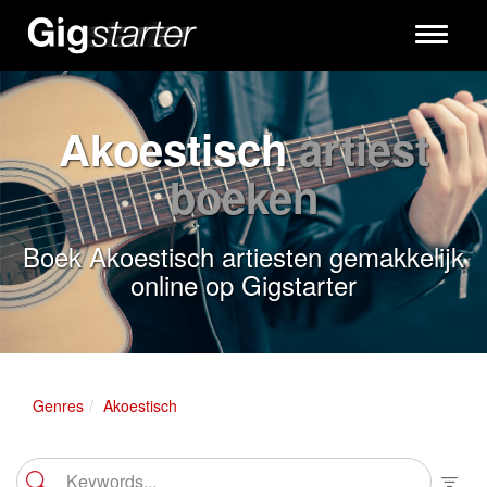
Toggle
navigati
Akoestisch
artiest
boeken
Boek Akoestisch artiesten gemakkelijk
online op Gigstarter
Genres
Akoestisch