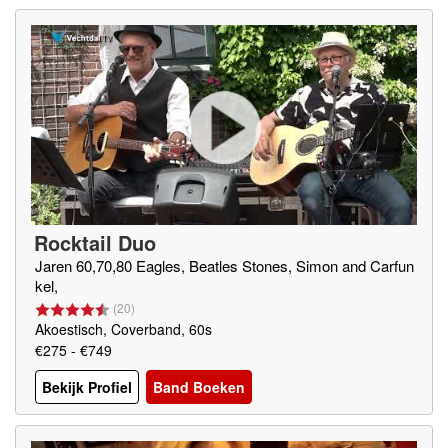
Rocktail Duo
Jaren 60,70,80 Eagles, Beatles Stones, Simon and Carfun
kel,
(
20
)
Akoestisch, Coverband, 60s
€275 - €749
Bekijk Profiel
Band Boeken