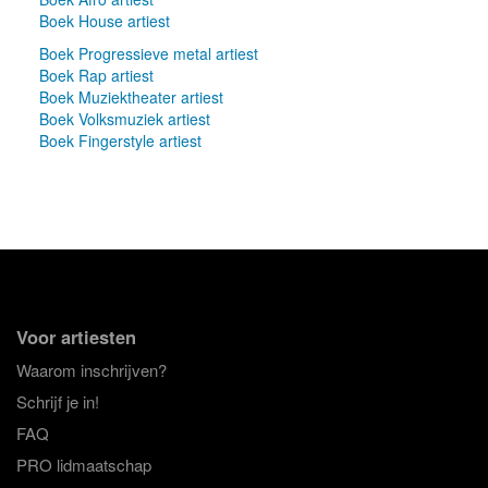
Boek House artiest
Boek Progressieve metal artiest
Boek Rap artiest
Boek Muziektheater artiest
Boek Volksmuziek artiest
Boek Fingerstyle artiest
Voor artiesten
Waarom inschrijven?
Schrijf je in!
FAQ
PRO lidmaatschap