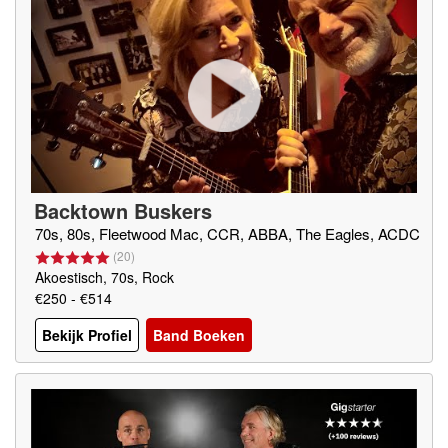
Backtown Buskers
70s, 80s, Fleetwood Mac, CCR, ABBA, The Eagles, ACDC
(
20
)
Akoestisch, 70s, Rock
€250 - €514
Bekijk Profiel
Band Boeken