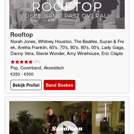
Rooftop
Norah Jones, Whitney Houston, The Beatles, Suzan & Fre
ek, Aretha Franklin, 60's, 70's, 80's, 90's, 00's, Lady Gaga,
Danny Vera, Stevie Wonder, Amy Winehouse, Eric Clapto
n, Jason Mraz, Marvin Gaye, Elvis Presley, Queen, Georg
(
31
)
e Ezra
Pop, Coverband, Akoestisch
€350 - €500
Bekijk Profiel
Band Boeken