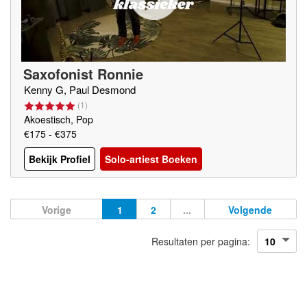
Saxofonist Ronnie
Kenny G, Paul Desmond
(
1
)
Akoestisch, Pop
€175 - €375
Bekijk Profiel
Solo-artiest Boeken
Vorige
1
2
...
Volgende
Resultaten per pagina: