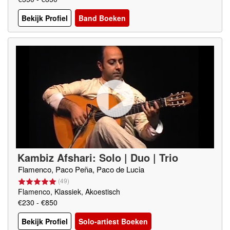
Bekijk Profiel
Band Boeken
Kambiz Afshari: Solo | Duo | Trio
Flamenco, Paco Peña, Paco de Lucia
(
49
)
Flamenco, Klassiek, Akoestisch
€230 - €850
Bekijk Profiel
Solo-artiest Boeken