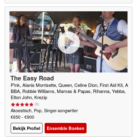
The Easy Road
P!nk, Alanis Morrisette, Queen, Celine Dion, First Aid Kit, A
BBA, Robbie Williams, Mamas & Papas, Rihanna, Yebba,
Elton John, Krezip
(
8
)
Akoestisch, Pop, Singer-songwriter
€650 - €900
Bekijk Profiel
Ensemble Boeken