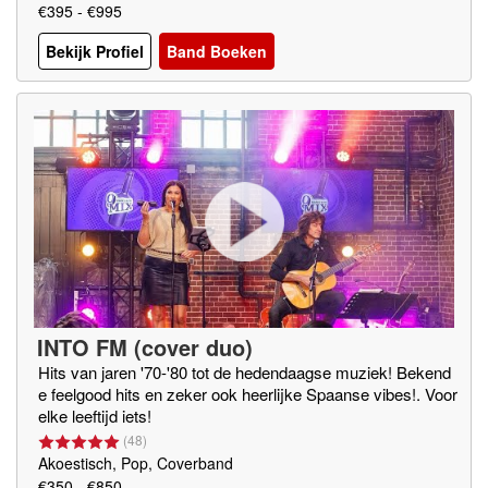
€395 - €995
Bekijk Profiel
Band Boeken
INTO FM (cover duo)
Hits van jaren '70-'80 tot de hedendaagse muziek! Bekend
e feelgood hits en zeker ook heerlijke Spaanse vibes!. Voor
elke leeftijd iets!
(
48
)
Akoestisch, Pop, Coverband
€350 - €850