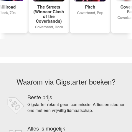
llroad
The Streets
Pitch
Coverb
(Winnaar Clash
Sur
ck, 70s
Coverband, Pop
of the
Coverband
Coverbands)
Coverband, Rock
Waarom via Gigstarter boeken?
Beste prijs
Gigstarter rekent geen commissie. Artiesten steunen
ons met een vrijwillig lidmaatschap.
Alles is mogelijk