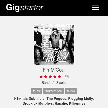
Toggle
navigati
Fin M'Coul
(19)
Band /
Zwolle
#Folk
#Akoestisch
#Rock
Klinkt als
Dubliners, The Pogues, Flogging Molly,
Dropkick Murphys, Rapalje, Kilkennys