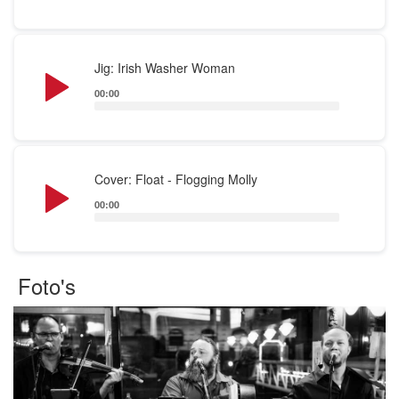
Audio
Jig: Irish Washer Woman
Player
00:00
Audio
Cover: Float - Flogging Molly
Player
00:00
Foto's