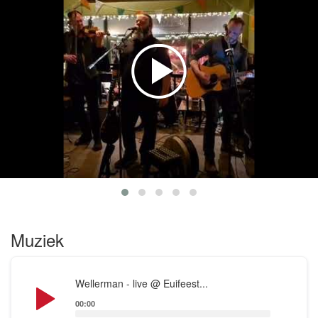
evenement: van festival tot kroegfeest, van bruiloft
tot knus huiskamerconcert. Wij hebben voor ieder
evenement de juiste setlist: van een programma van
een uurtje tot een hele avond feest, en van keiharde
meespringers tot gevoelige ballads.
Kortom, Fin M'Coul staat garant voor een topavond!
** Bekijk ook onze socials voor
beeld/geluidmateriaal! **
Muziek
Audio
Wellerman - live @ Euifeest...
Player
00:00