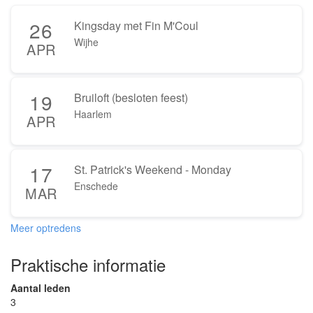
26
Kingsday met Fin M'Coul
Wijhe
APR
19
Bruiloft (besloten feest)
Haarlem
APR
17
St. Patrick's Weekend - Monday
Enschede
MAR
Meer optredens
Praktische informatie
Aantal leden
3