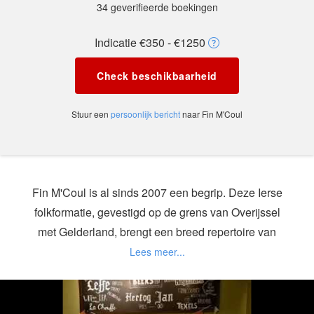
34 geverifieerde boekingen
Indicatie €350 - €1250
Check beschikbaarheid
Stuur een
persoonlijk bericht
naar Fin M'Coul
Fin M'Coul is al sinds 2007 een begrip. Deze Ierse
folkformatie, gevestigd op de grens van Overijssel
met Gelderland, brengt een breed repertoire van
onder andere The Dubliners, Flogging Molly, The
Pogues en Dropkick Murphys.
Fin M'Coul is te boeken voor ieder denkbaar