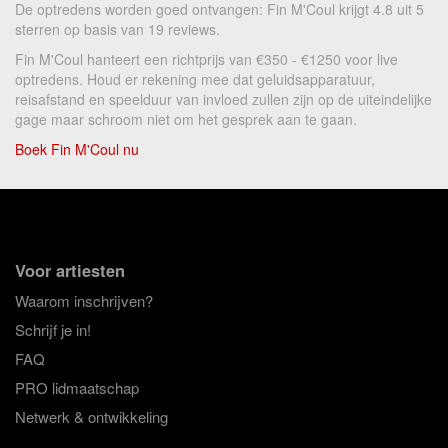
De optredens worden goed ontvangen: Fin M'Coul krijgt 4.8 uit 5
sterren op basis van 19 reviews.
Fin M'Coul hanteert een richtprijs van €350 - €1250 voor live
optredens. Houd er rekening mee dat geluidsapparatuur,
reisafstand en speelduur van invloed zullen zijn op de uiteindelijke
gage maar schroom niet om het gesprek aan te gaan.
Boek Fin M'Coul nu
Voor artiesten
Waarom inschrijven?
Schrijf je in!
FAQ
PRO lidmaatschap
Netwerk & ontwikkeling