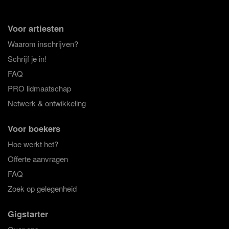
heerlijke meezing muziek van jongs af aan al zingen.
Gigstarter is trots op de Nederlandse muziek die wij
aanbieden, waarvan een goot gedeelte uit de Jordaan
Voor artiesten
komt, het hartje van de Amsterdamse authentieke live
muziek.
Waarom inschrijven?
Schrijf je in!
Nederpop Bands.
Veel bands en ensembles zie je steeds
vaker kiezen voor een Nederlandstalig repertoire. Engels
FAQ
zal men altijd blijven zingen, maar Nederlands is soms toch
PRO lidmaatschap
net even wat origineler. Veel Nederlandse bands die bij ons
te boeken zijn spelen eigen nummers met grote hit-
Netwerk & ontwikkeling
potentie. Omdat de muziek Nederlandstalig en populair is
wordt deze daarom ook wel Nederpop genoemd.
Voor boekers
Nederlandstalige Singer-songwriters.
Ook de Singer-
Hoe werkt het?
songwriters, begeleid door hun gitaar of piano, wagen zich
steeds meer aan het Nederlandse repertoire. Wel zo fijn
Offerte aanvragen
voor muziek die is om naar te luisteren. Het voordeel van
FAQ
een solo-artiest ten op zichte van een ensemble is dat het
wat goedkoper is om één enkele muzikant in te huren. Als
Zoek op gelegenheid
de locatie een wat kleinere settings zoals een huiskamers
of een intieme gezelschap is, dan is een Singer-songwriter
Gigstarter
misschien wel de juiste act om te boeken. Kijk wat rond in
onze Nederlandse muziek en vraag vrijblijvend een offerte