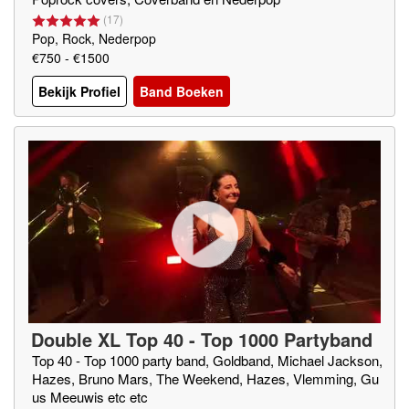
(
17
)
Pop, Rock, Nederpop
€750 - €1500
Bekijk Profiel
Band Boeken
Double XL Top 40 - Top 1000 Partyband
Coverband
Top 40 - Top 1000 party band, Goldband, Michael Jackson,
Hazes, Bruno Mars, The Weekend, Hazes, Vlemming, Gu
us Meeuwis etc etc