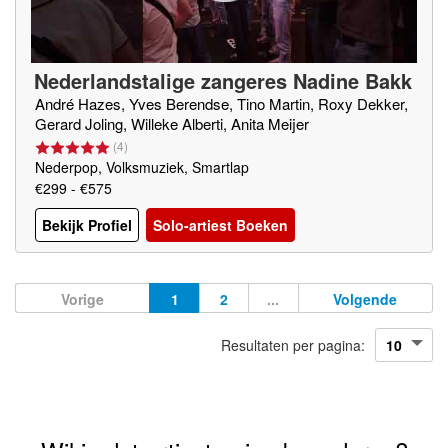
Nederlandstalige zangeres Nadine Bakk
er
André Hazes, Yves Berendse, Tino Martin, Roxy Dekker,
Gerard Joling, Willeke Alberti, Anita Meijer
(
4
)
Nederpop, Volksmuziek, Smartlap
€299 - €575
Bekijk Profiel
Solo-artiest Boeken
Vorige
1
2
...
Volgende
Resultaten per pagina: