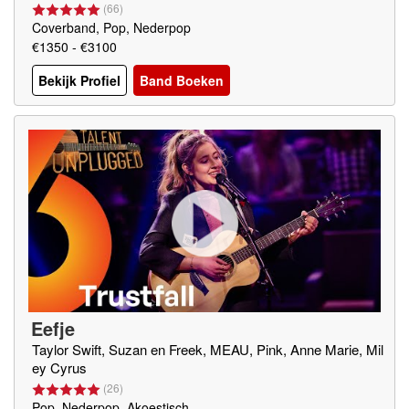
(
66
)
Coverband, Pop, Nederpop
€1350 - €3100
Bekijk Profiel
Band Boeken
Eefje
Taylor Swift, Suzan en Freek, MEAU, Pink, Anne Marie, Mil
ey Cyrus
(
26
)
Pop, Nederpop, Akoestisch