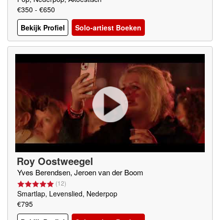
€350 - €650
Bekijk Profiel
Solo-artiest Boeken
Roy Oostweegel
Yves Berendsen, Jeroen van der Boom
(
12
)
Smartlap, Levenslied, Nederpop
€795