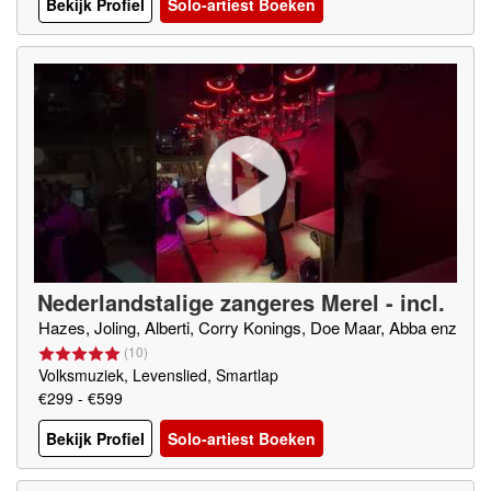
Bekijk Profiel
Solo-artiest Boeken
Nederlandstalige zangeres Merel - incl.
geluidsset
Hazes, Joling, Alberti, Corry Konings, Doe Maar, Abba enz
(
10
)
Volksmuziek, Levenslied, Smartlap
€299 - €599
Bekijk Profiel
Solo-artiest Boeken