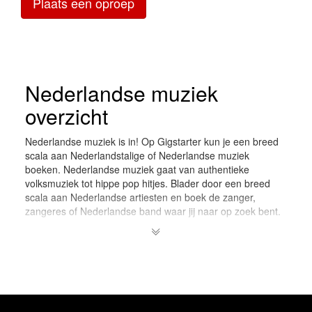
Plaats een oproep
Nederlandse muziek
overzicht
Nederlandse muziek is in! Op Gigstarter kun je een breed
scala aan Nederlandstalige of Nederlandse muziek
boeken. Nederlandse muziek gaat van authentieke
volksmuziek tot hippe pop hitjes. Blader door een breed
scala aan Nederlandse artiesten en boek de zanger,
zangeres of Nederlandse band waar jij naar op zoek bent.
Smartlap en Volks-muziek.
Meestal wordt smartlap of
volks-muziek door een solo-artiest gezongen. Deze
artiesten worden over het algemeen begeleid door een
opname die afgespeeld dient te worden vanaf een
geluidsinstallatie (ook wel PA genoemd). Bij Gigstarter kun
je zowel zangers als zangeressen inhuren die deze