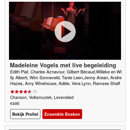
Madeleine Vogels met live begeleiding
Edith Piaf, Charles Aznavour, Gilbert Bécaud,Willeke en Wi
lly Alberti, Wim Sonneveld, Tante Leen,Jenny Arean, Andre
Hazes, Amy Winehouse, Adèle, Vera Lynn, Ramses Shaff
y. Ella Fitzgerald, Frank Sinatra etc etc
(
5
)
Chanson, Volksmuziek, Levenslied
€495
Bekijk Profiel
Ensemble Boeken