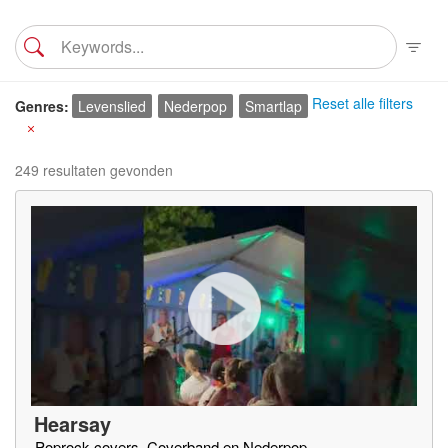
Reset alle filters
Genres
Levenslied
Nederpop
Smartlap
X
249 resultaten gevonden
Hearsay
Poprock covers, Coverband en Nederpop