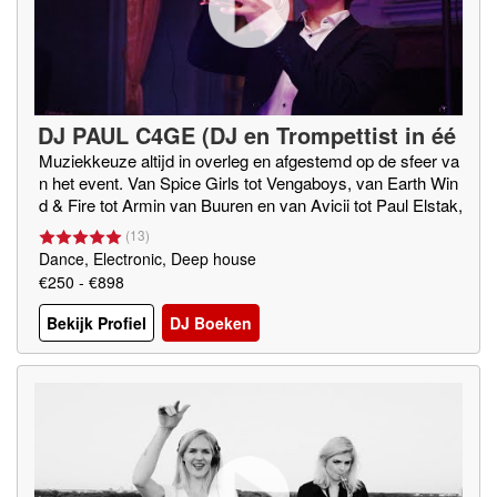
DJ PAUL C4GE (DJ en Trompettist in éé
n)
Muziekkeuze altijd in overleg en afgestemd op de sfeer va
n het event. Van Spice Girls tot Vengaboys, van Earth Win
d & Fire tot Armin van Buuren en van Avicii tot Paul Elstak,
alles is mogelijk.
(
13
)
Dance, Electronic, Deep house
€250 - €898
Bekijk Profiel
DJ Boeken