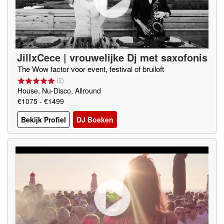
JillxCece | vrouwelijke Dj met saxofonis
te
The Wow factor voor event, festival of bruiloft
(
2
)
House, Nu-Disco, Allround
€1075 - €1499
Bekijk Profiel
DJ Boeken