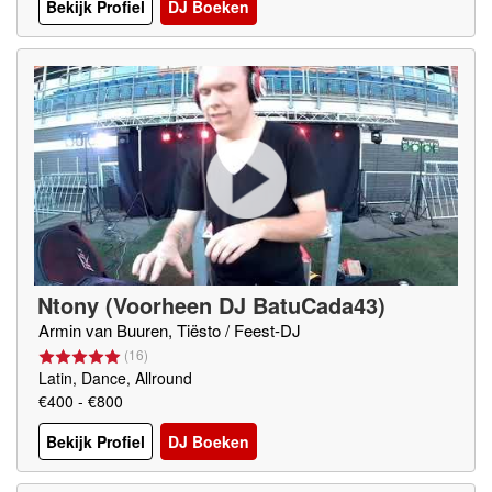
Bekijk Profiel
DJ Boeken
Ntony (Voorheen DJ BatuCada43)
Armin van Buuren, Tiësto / Feest-DJ
(
16
)
Latin, Dance, Allround
€400 - €800
Bekijk Profiel
DJ Boeken