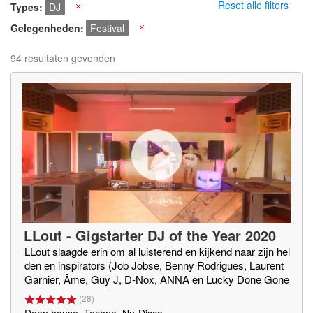
Reset alle filters
Types
DJ
X
Gelegenheden
Festival
X
94 resultaten gevonden
LLout - Gigstarter DJ of the Year 2020
LLout slaagde erin om al luisterend en kijkend naar zijn hel
den en inspirators (Job Jobse, Benny Rodrigues, Laurent
Garnier, Âme, Guy J, D-Nox, ANNA en Lucky Done Gone
(o.v.a.)) een eigen eclectische sound te belichamen. DUS:
(
28
)
Elke klus durft ie aan!