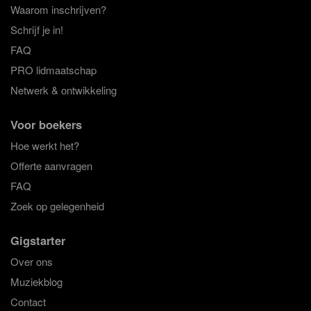
Waarom inschrijven?
Festival DJs in alle genres
Schrijf je in!
via Gigstarter
FAQ
PRO lidmaatschap
Via Gigstarter boek je DJs in alle genres, van
house
,
funk
Netwerk & ontwikkeling
en
electro
tot
hardstyle
en
hardcore
DJs.
Voor boekers
Hoe werkt het?
Offerte aanvragen
FAQ
Zoek op gelegenheid
Gigstarter
Over ons
Muziekblog
Contact