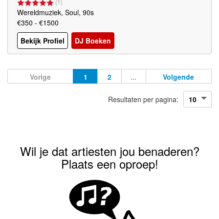
(
1
)
Wereldmuziek, Soul, 90s
€350 - €1500
Bekijk Profiel
DJ Boeken
Vorige
1
2
...
Volgende
Resultaten per pagina:
Wil je dat artiesten jou benaderen?
Plaats een oproep!