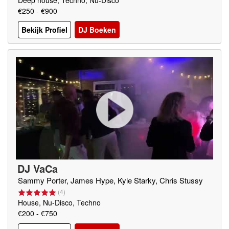
Deep house, Techno, Nu-Disco
€250 - €900
Bekijk Profiel
DJ Boeken
DJ VaCa
Sammy Porter, James Hype, Kyle Starky, Chris Stussy
(
4
)
House, Nu-Disco, Techno
€200 - €750