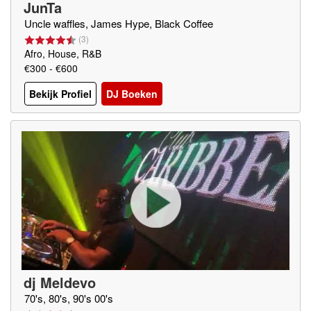
JunTa
Uncle waffles, James Hype, Black Coffee
(
3
)
Afro, House, R&B
€300 - €600
Bekijk Profiel
DJ Boeken
dj Meldevo
70's, 80's, 90's 00's