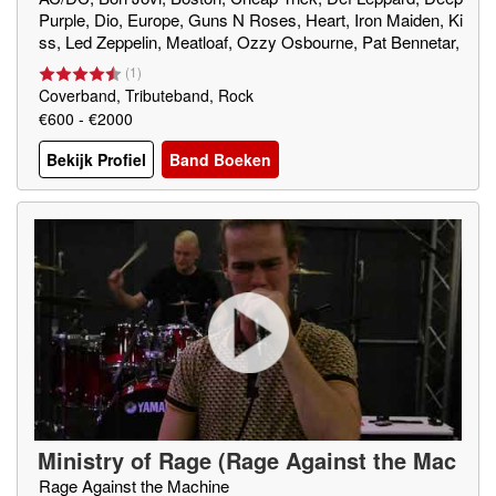
Purple, Dio, Europe, Guns N Roses, Heart, Iron Maiden, Ki
ss, Led Zeppelin, Meatloaf, Ozzy Osbourne, Pat Bennetar,
Queen, Robert Palmer, Skid Row, Survivor, The Darkness,
(
1
)
Van Halen,Whitesnake e.a.
Coverband, Tributeband, Rock
€600 - €2000
Bekijk Profiel
Band Boeken
Ministry of Rage (Rage Against the Mac
hine-tribute)
Rage Against the Machine