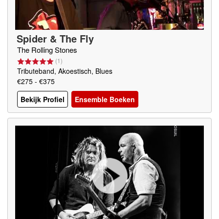
Spider & The Fly
The Rolling Stones
(
1
)
Tributeband, Akoestisch, Blues
€275 - €375
Bekijk Profiel
Ensemble Boeken