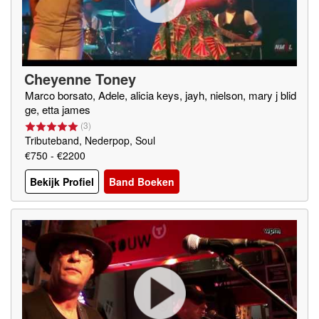
Cheyenne Toney
Marco borsato, Adele, alicia keys, jayh, nielson, mary j blid
ge, etta james
(
3
)
Tributeband, Nederpop, Soul
€750 - €2200
Bekijk Profiel
Band Boeken