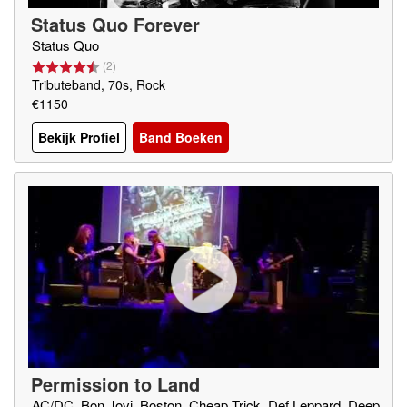
Status Quo Forever
Status Quo
(
2
)
Tributeband, 70s, Rock
€1150
Bekijk Profiel
Band Boeken
Permission to Land
AC/DC, Bon Jovi, Boston, Cheap Trick, Def Leppard, Deep