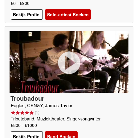
€0 - €900
Bekijk Profiel
Solo-artiest Boeken
Troubadour
Eagles, CSN&Y, James Taylor
(
1
)
Tributeband, Muziektheater, Singer-songwriter
€800 - €1000
Bekijk Profiel
Band Boeken