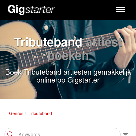
Toggle
navigati
Tributeband
artiest
boeken
Boek Tributeband artiesten gemakkelijk
online op Gigstarter
Genres
Tributeband