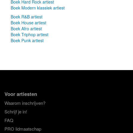
Boek Hard Rock artiest
Boek Modern klassiek artiest
Boek R&B artiest
Boek House artiest
Boek Afro artiest
Boek Triphop artiest
Boek Punk artiest
Voor artiesten
Waarom inschrijven?
Schrijf je in!
FAQ
PRO lidmaatschap