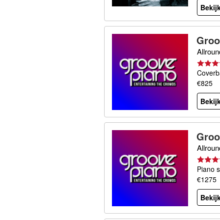
Bekijk
Groo
Allroun
Coverb
€825
Bekijk
Groo
Allroun
Piano 
€1275
Bekijk