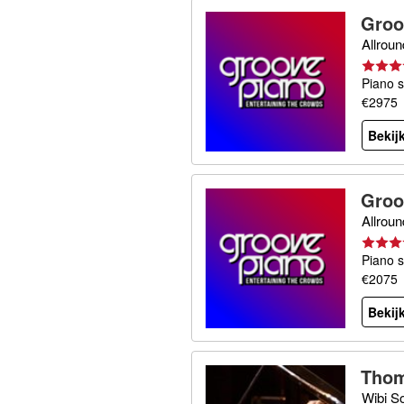
Groo
Allroun
Piano 
€2975
Bekijk
Groo
Allroun
Piano 
€2075
Bekijk
Thom
Wibi S