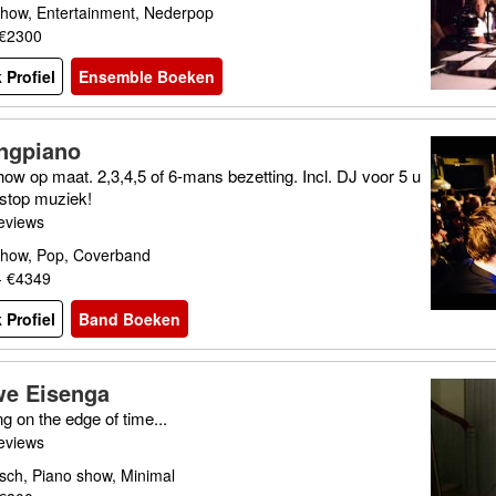
show, Entertainment, Nederpop
 €2300
 Profiel
Ensemble Boeken
ingpiano
ow op maat. 2,3,4,5 of 6-mans bezetting. Incl. DJ voor 5 u
-stop muziek!
eviews
show, Pop, Coverband
- €4349
 Profiel
Band Boeken
e Eisenga
ng on the edge of time...
eviews
sch, Piano show, Minimal