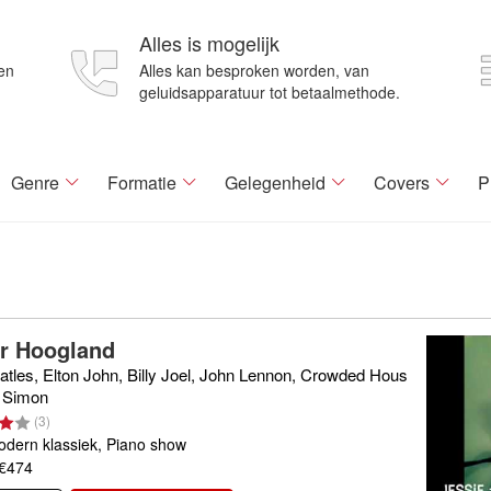
Alles is mogelijk
en
Alles kan besproken worden, van
geluidsapparatuur tot betaalmethode.
Genre
Formatie
Gelegenheid
Covers
P
er Hoogland
atles, Elton John, Billy Joel, John Lennon, Crowded Hous
l Simon
(
3
)
odern klassiek, Piano show
 €474