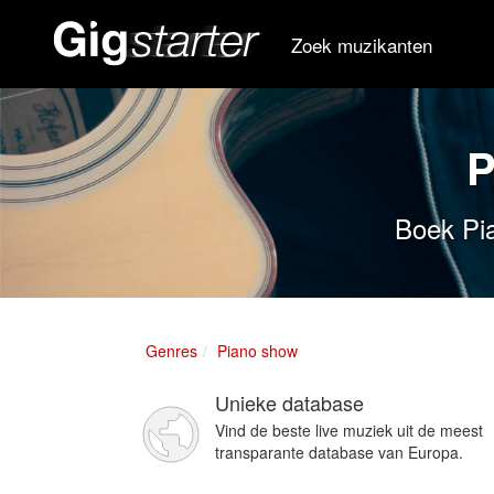
Zoek muzikanten
P
Boek Pia
Genres
Piano show
Unieke database
Vind de beste live muziek uit de meest
transparante database van Europa.