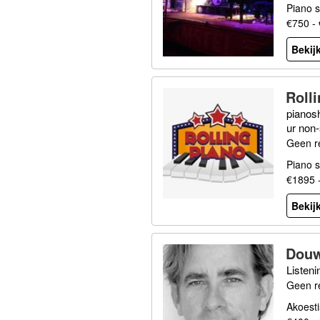
Piano 
€750 -
Bekijk
Roll
pianosh
ur non
Geen r
Piano 
€1895 
Bekijk
Douw
Listeni
Geen r
Akoesti