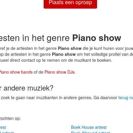
Plaats een oproep
iesten in het genre
Piano show
ef je de artiesten in het genre
Piano show
die je kunt huren voor jouw
op de artiesten in het genre
Piano show
om het volledige profiel van d
tueel direct contact op te nemen om de muzikant te boeken.
Piano show bands
of de
Piano show DJs
.
er andere muziek?
op zoek te gaan naar muzikanten in andere genres. Ga daarvoor
terug n
zochten op:
est
Boek House artiest
 artiest
Boek Allround artiest