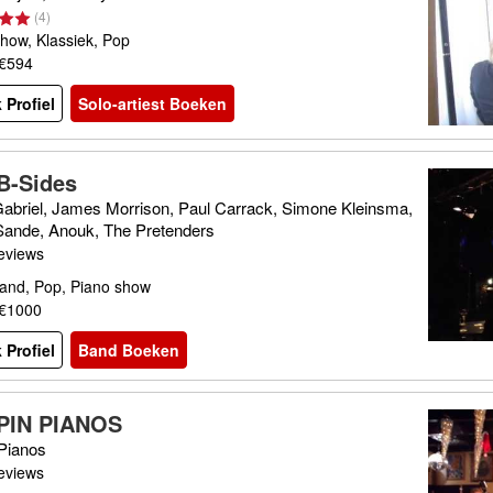
(
4
)
how, Klassiek, Pop
 €594
 Profiel
Solo-artiest Boeken
B-Sides
Gabriel, James Morrison, Paul Carrack, Simone Kleinsma,
Sande, Anouk, The Pretenders
eviews
and, Pop, Piano show
 €1000
 Profiel
Band Boeken
PIN PIANOS
Pianos
eviews