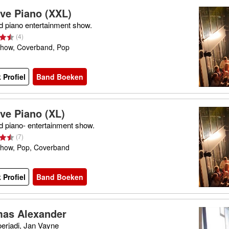
ve Piano (XXL)
d piano entertainment show.
(
4
)
show, Coverband, Pop
 Profiel
Band Boeken
ve Piano (XL)
d piano- entertainment show.
(
7
)
show, Pop, Coverband
 Profiel
Band Boeken
as Alexander
oerjadi, Jan Vayne