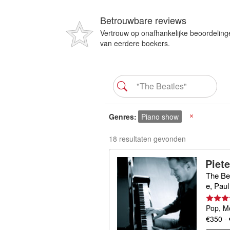
Betrouwbare reviews
Vertrouw op onafhankelijke beoordeling
van eerdere boekers.
Genres
Piano show
X
18 resultaten gevonden
Piet
The Be
e, Pau
Pop, M
€350 -