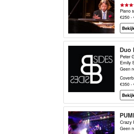
Piano s
€250 -
Bekijk
Duo 
Peter 
Emily 
Geen r
Coverb
€350 -
Bekijk
PUM
Crazy 
Geen r