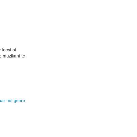
 feest of
e muzikant te
aar het genre