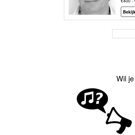
€400 -
Bekijk
Wil j