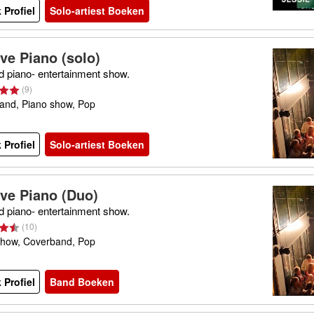
 Profiel
Solo-artiest Boeken
ve Piano (solo)
d piano- entertainment show.
(
9
)
and, Piano show, Pop
 Profiel
Solo-artiest Boeken
ve Piano (Duo)
d piano- entertainment show.
(
10
)
show, Coverband, Pop
 Profiel
Band Boeken