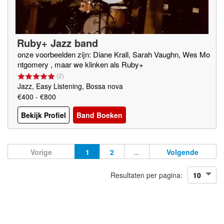
Ruby+ Jazz band
onze voorbeelden zijn: Diane Krall, Sarah Vaughn, Wes Mo
ntgomery , maar we klinken als Ruby+
(
2
)
Jazz, Easy Listening, Bossa nova
€400 - €800
Bekijk Profiel
Band Boeken
Vorige
1
2
...
Volgende
Resultaten per pagina: