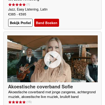
(
1
)
Jazz, Easy Listening, Latin
€385 - €595
Bekijk Profiel
Band Boeken
Akoestische coverband Sofie
Akoestische coverband met jonge zangeres, achtergrond
muziek, akoestische live muziek, bruiloft band
(
15
)