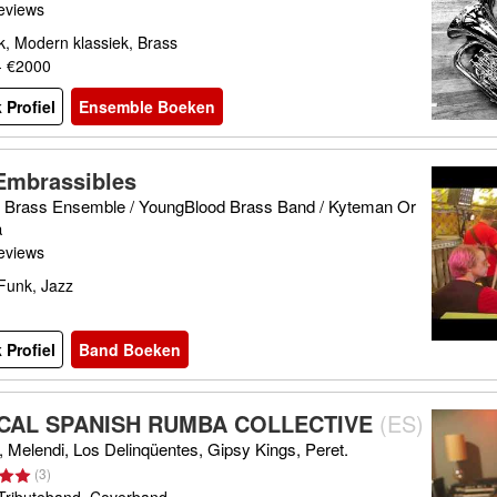
eviews
k, Modern klassiek, Brass
- €2000
 Profiel
Ensemble Boeken
Embrassibles
 Brass Ensemble / YoungBlood Brass Band / Kyteman Or
a
eviews
Funk, Jazz
 Profiel
Band Boeken
CAL SPANISH RUMBA COLLECTIVE
(
ES
)
 Melendi, Los Delinqüentes, Gipsy Kings, Peret.
(
3
)