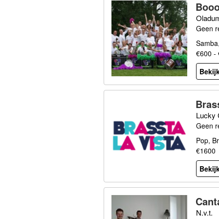
Booo
Oladum
Geen r
Samba,
€600 -
Bekijk
Bras
Lucky
Geen r
Pop, B
€1600
Bekijk
Cant
N.v.t.