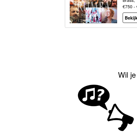
Brass,
€750 -
Bekijk
Wil j