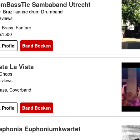
mBassTic Sambaband Utrecht
 Braziliaanse drum Drumband
eviews
 Brass, Fanfare
 €1500
 Profiel
Band Boeken
sta La Vista
 Chops
eviews
rass, Coverband
 Profiel
Band Boeken
aphonia Euphoniumkwartet