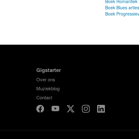
Boek Romantiek a
Boek Blues arties
Boek Progressiev
Gigstarter
Over ons
Muziekblog
Contact