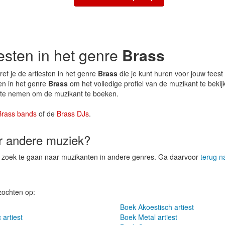
iesten in het genre
Brass
ef je de artiesten in het genre
Brass
die je kunt huren voor jouw fees
ten in het genre
Brass
om het volledige profiel van de muzikant te beki
p te nemen om de muzikant te boeken.
Brass bands
of de
Brass DJs
.
er andere muziek?
op zoek te gaan naar muzikanten in andere genres. Ga daarvoor
terug n
zochten op:
Boek Akoestisch artiest
 artiest
Boek Metal artiest