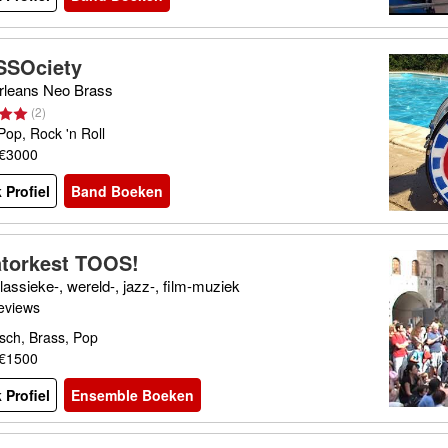
SOciety
leans Neo Brass
(
2
)
Pop, Rock 'n Roll
 €3000
 Profiel
Band Boeken
atorkest TOOS!
lassieke-, wereld-, jazz-, film-muziek
eviews
sch, Brass, Pop
 €1500
 Profiel
Ensemble Boeken