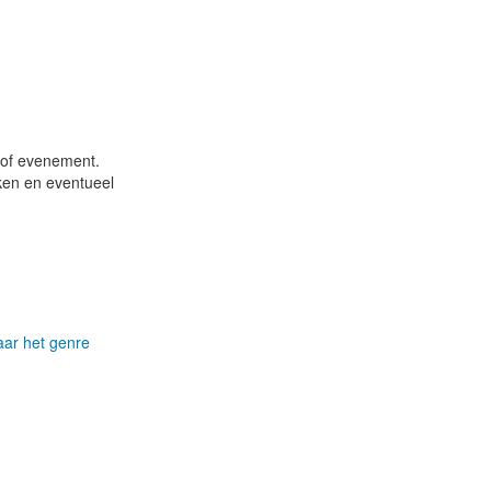
t of evenement.
jken en eventueel
aar het genre