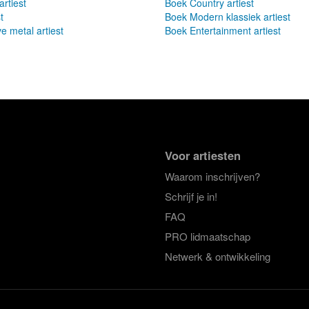
rtiest
Boek Country artiest
t
Boek Modern klassiek artiest
e metal artiest
Boek Entertainment artiest
Voor artiesten
Waarom inschrijven?
Schrijf je in!
FAQ
PRO lidmaatschap
Netwerk & ontwikkeling