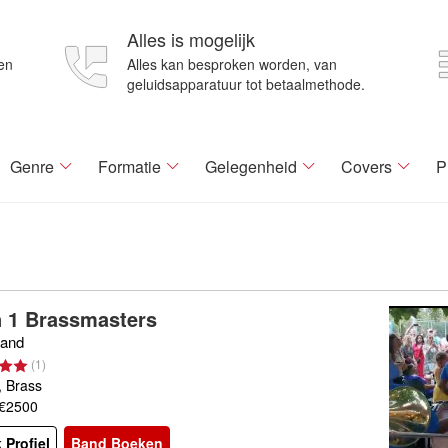
Alles is mogelijk
en
Alles kan besproken worden, van
geluidsapparatuur tot betaalmethode.
Genre
Formatie
Gelegenheid
Covers
P
In 1 Brassmasters
band
(
1
)
 Brass
 €2500
 Profiel
Band Boeken