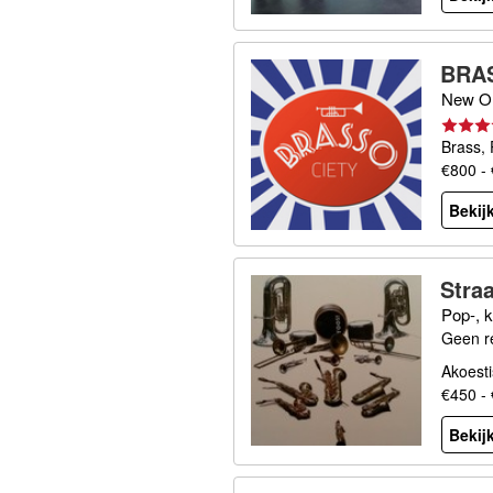
BRAS
New Or
Brass, 
€800 -
Bekijk
Stra
Pop-, k
Geen r
Akoesti
€450 -
Bekijk