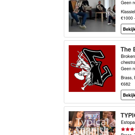
Geen r
Klassie
€1000 
Bekijk
The 
Broken
chestr
Geen r
Brass, 
€682
Bekijk
TYPI
Estopa,