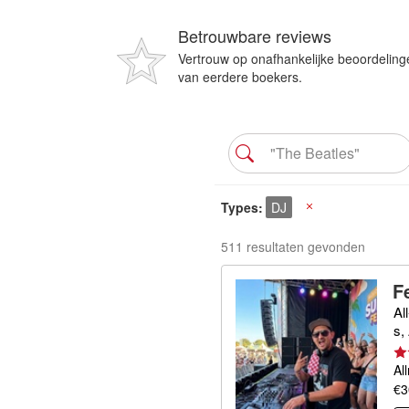
Betrouwbare reviews
Vertrouw op onafhankelijke beoordeling
van eerdere boekers.
Types
DJ
X
511 resultaten gevonden
F
Al
s,
Al
€3