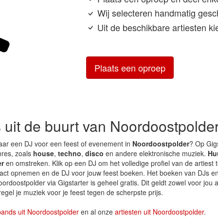
Wij selecteren handmatig geschi
Uit de beschikbare artiesten kie
Plaats een oproep
s uit de buurt van Noordoostpolde
aar een DJ voor een feest of evenement in
Noordoostpolder
? Op Gigs
enres, zoals
house
,
techno
,
disco
en andere elektronische muziek.
Hu
er
en omstreken. Klik op een DJ om het volledige profiel van de artiest 
ntact opnemen en de DJ voor jouw feest boeken. Het boeken van DJs e
ordoostpolder via Gigstarter is geheel gratis. Dit geldt zowel voor jou 
 regel je muziek voor je feest tegen de scherpste prijs.
bands uit Noordoostpolder
en al onze
artiesten uit Noordoostpolder
.