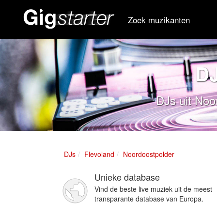
Zoek muzikanten
DJ
DJs uit Noo
DJs
Flevoland
Noordoostpolder
Unieke database
Vind de beste live muziek uit de meest
transparante database van Europa.