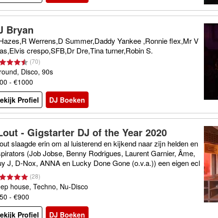
J Bryan
Hazes,R Werrens,D Summer,Daddy Yankee ,Ronnie flex,Mr V
as,Elvis crespo,SFB,Dr Dre,Tina turner,Robin S.
(
70
)
lround, Disco, 90s
00 - €1000
ekijk Profiel
DJ Boeken
Lout - Gigstarter DJ of the Year 2020
out slaagde erin om al luisterend en kijkend naar zijn helden en
spirators (Job Jobse, Benny Rodrigues, Laurent Garnier, Âme,
y J, D-Nox, ANNA en Lucky Done Gone (o.v.a.)) een eigen ecl
tische sound te belichamen. DUS: Elke klus durft ie aan!
(
28
)
ep house, Techno, Nu-Disco
50 - €900
ekijk Profiel
DJ Boeken