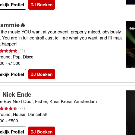
ekijk Profiel
DJ Boeken
lammie🔥
l the music YOU want at your event, properly mixed, obviously
. You are in full control! Just tell me what you want, and I'll mak
it happen!
(
41
)
lround, Pop, Disco
00 - €1500
ekijk Profiel
DJ Boeken
j Nick Ende
e Boy Next Door, Fisher, Kriss Kross Amsterdam
(
27
)
lround, House, Dancehall
00 - €500
ekijk Profiel
DJ Boeken