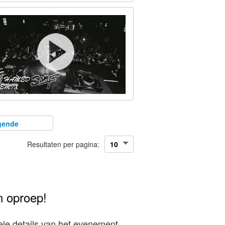
gende
Resultaten per pagina:
n oproep!
le details van het evenement