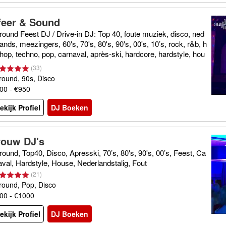
feer & Sound
lround Feest DJ / Drive-in DJ: Top 40, foute muziek, disco, ned
lands, meezingers, 60's, 70's, 80's, 90's, 00's, 10’s, rock, r&b, h
-hop, techno, pop, carnaval, après-ski, hardcore, hardstyle, hou
(
33
)
lround, 90s, Disco
00 - €950
ekijk Profiel
DJ Boeken
rouw DJ's
lround, Top40, Disco, Apresski, 70’s, 80's, 90's, 00’s, Feest, Ca
aval, Hardstyle, House, Nederlandstalig, Fout
(
21
)
lround, Pop, Disco
00 - €1000
ekijk Profiel
DJ Boeken