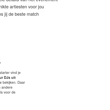
kte artiesten voor jou
s jij de beste match
r
tarter vind je
ur DJs uit
te bekijken. Daar
n andere
als voor de