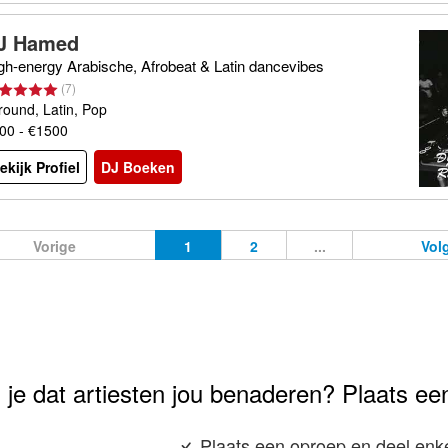
J Hamed
gh-energy Arabische, Afrobeat & Latin dancevibes
(
7
)
lround, Latin, Pop
00 - €1500
ekijk Profiel
DJ Boeken
Vorige
1
2
...
Vol
 je dat artiesten jou benaderen? Plaats ee
Plaats een oproep en deel enke