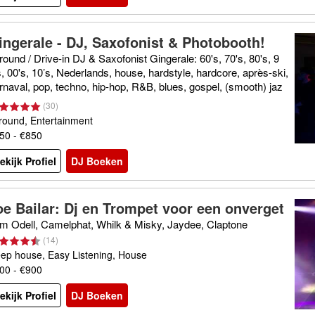
ingerale - DJ, Saxofonist & Photobooth!
lround / Drive-in DJ & Saxofonist Gingerale: 60's, 70's, 80's, 9
s, 00's, 10’s, Nederlands, house, hardstyle, hardcore, après-ski,
rnaval, pop, techno, hip-hop, R&B, blues, gospel, (smooth) jaz
 rock, rock&roll, twist, foute muziek, top 40 etc.
(
30
)
lround, Entertainment
50 - €850
ekijk Profiel
DJ Boeken
oe Bailar: Dj en Trompet voor een onverget
ijk feest
m Odell, Camelphat, Whilk & Misky, Jaydee, Claptone
(
14
)
ep house, Easy Listening, House
00 - €900
ekijk Profiel
DJ Boeken