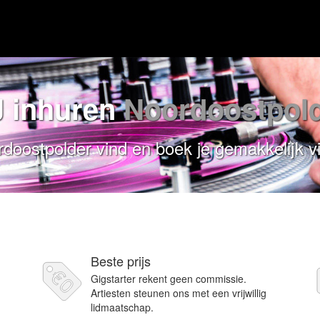
 inhuren
Noordoostpol
rdoostpolder vind en boek je gemakkelijk vi
Beste prijs
Gigstarter rekent geen commissie.
Artiesten steunen ons met een vrijwillig
lidmaatschap.