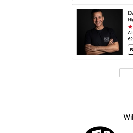
D
Hi
Al
€2
B
Wil