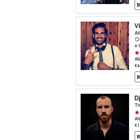
B
V
Al
😏
e 
Al
€4
B
D
Th
Al
€1
B