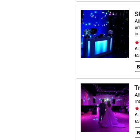
S
Al
er
ip
se
Al
€3
B
T
Al
rn
Al
€3
B