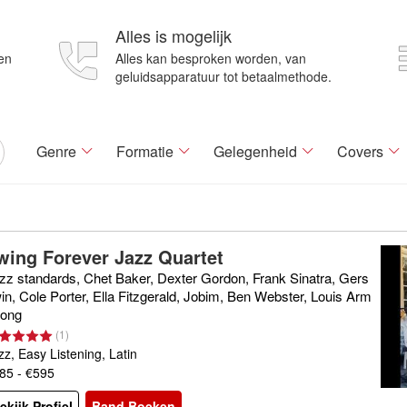
Alles is mogelijk
en
Alles kan besproken worden, van
geluidsapparatuur tot betaalmethode.
Genre
Formatie
Gelegenheid
Covers
wing Forever Jazz Quartet
zz standards, Chet Baker, Dexter Gordon, Frank Sinatra, Gers
in, Cole Porter, Ella Fitzgerald, Jobim, Ben Webster, Louis Arm
rong
(
1
)
zz, Easy Listening, Latin
85 - €595
ekijk Profiel
Band Boeken