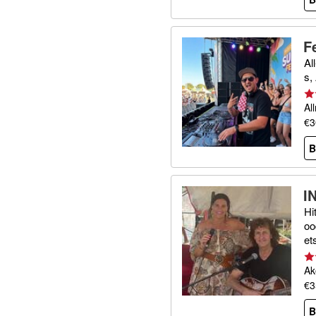
F
Al
s,
Al
€3
B
I
Hi
oo
et
Ak
€3
B