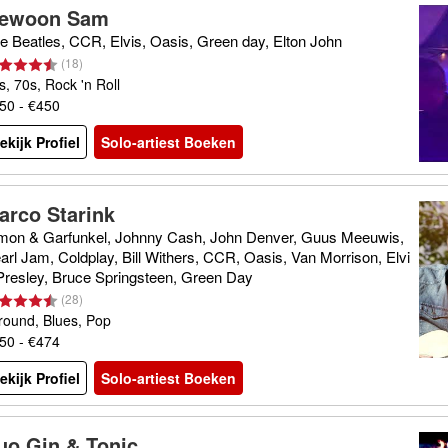
ewoon Sam
e Beatles, CCR, Elvis, Oasis, Green day, Elton John
(
18
)
s, 70s, Rock 'n Roll
50 - €450
ekijk Profiel
Solo-artiest Boeken
arco Starink
mon & Garfunkel, Johnny Cash, John Denver, Guus Meeuwis,
arl Jam, Coldplay, Bill Withers, CCR, Oasis, Van Morrison, Elvi
Presley, Bruce Springsteen, Green Day
(
28
)
lround, Blues, Pop
50 - €474
ekijk Profiel
Solo-artiest Boeken
uo Gin & Tonic