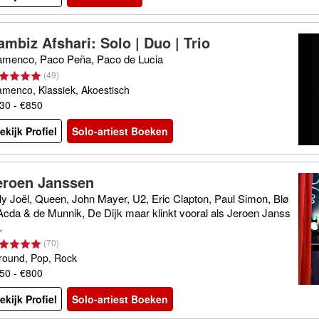
ambiz Afshari: Solo | Duo | Trio
amenco, Paco Peña, Paco de Lucia
(
49
)
amenco, Klassiek, Akoestisch
30 - €850
ekijk Profiel
Solo-artiest Boeken
eroen Janssen
lly Joël, Queen, John Mayer, U2, Eric Clapton, Paul Simon, Blø
 Acda & de Munnik, De Dijk maar klinkt vooral als Jeroen Janss
.
(
70
)
lround, Pop, Rock
50 - €800
ekijk Profiel
Solo-artiest Boeken