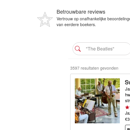
Betrouwbare reviews
Vertrouw op onafhankelijke beoordeling
van eerdere boekers.
3597 resultaten gevonden
S
Ja
hw
st
Ja
€3
B