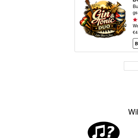
Bu
gs
We
€4
B
Wil