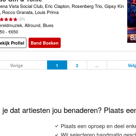
ena Vista Social Club, Eric Clapton, Rosenberg Trio, Gipsy Kin
, Rocco Granata, Louis Prima
(
20
)
reldmuziek, Allround, Blues
50 - €650
ekijk Profiel
Band Boeken
Vorige
1
2
...
Vol
 je dat artiesten jou benaderen? Plaats ee
Plaats een oproep en deel enke
Wij selecteren handmatig geschi