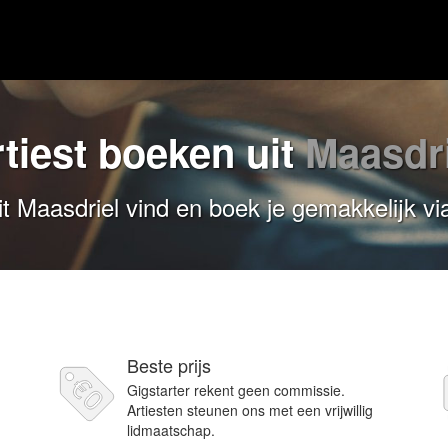
tiest boeken uit
Maasdri
it Maasdriel vind en boek je gemakkelijk vi
Beste prijs
Gigstarter rekent geen commissie.
Artiesten steunen ons met een vrijwillig
lidmaatschap.