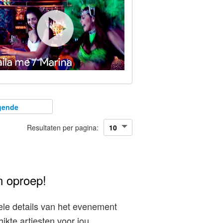
gende
Resultaten per pagina:
n oproep!
le details van het evenement
kte artiesten voor jou