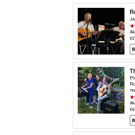
R
Ja
Ak
€2
B
T
P!
Ro
re
Ak
€6
B