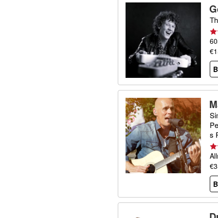
G
Th
60
€1
B
M
Si
Pe
s 
Al
€3
B
D