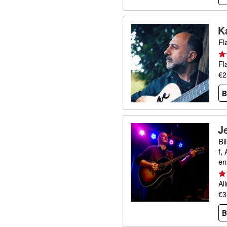
K
Fl
Fl
€2
B
J
Bi
f,
en
Al
€3
B