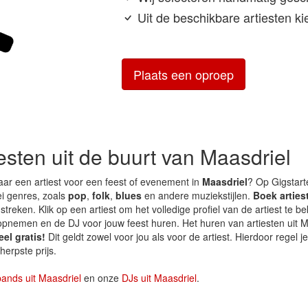
Uit de beschikbare artiesten kie
Plaats een oproep
iesten uit de buurt van Maasdriel
aar een artiest voor een feest of evenement in
Maasdriel
? Op Gigstarte
lei genres, zoals
pop
,
folk
,
blues
en andere muziekstijlen.
Boek arties
treken. Klik op een artiest om het volledige profiel van de artiest te b
 opnemen en de DJ voor jouw feest huren. Het huren van artiesten uit M
el gratis!
Dit geldt zowel voor jou als voor de artiest. Hierdoor regel j
herpste prijs.
bands uit Maasdriel
en onze
DJs uit Maasdriel
.