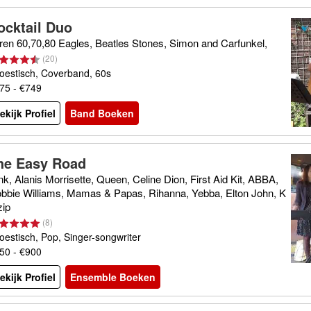
ocktail Duo
ren 60,70,80 Eagles, Beatles Stones, Simon and Carfunkel,
(
20
)
oestisch, Coverband, 60s
75 - €749
ekijk Profiel
Band Boeken
he Easy Road
nk, Alanis Morrisette, Queen, Celine Dion, First Aid Kit, ABBA,
bbie Williams, Mamas & Papas, Rihanna, Yebba, Elton John, K
zip
(
8
)
oestisch, Pop, Singer-songwriter
50 - €900
ekijk Profiel
Ensemble Boeken