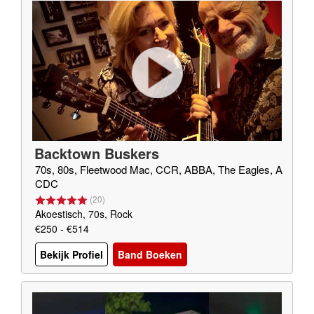
Backtown Buskers
70s, 80s, Fleetwood Mac, CCR, ABBA, The Eagles, A
CDC
(
20
)
Akoestisch, 70s, Rock
€250 - €514
Bekijk Profiel
Band Boeken