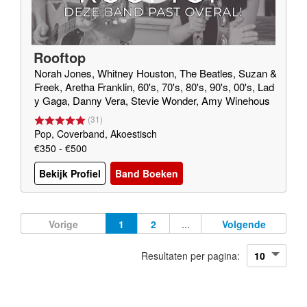
Rooftop
Norah Jones, Whitney Houston, The Beatles, Suzan &
Freek, Aretha Franklin, 60's, 70's, 80's, 90's, 00's, Lad
y Gaga, Danny Vera, Stevie Wonder, Amy Winehous
e, Eric Clapton, Jason Mraz, Marvin Gaye, Elvis Presl
(
31
)
ey, Queen, George Ezra
Pop, Coverband, Akoestisch
€350 - €500
Bekijk Profiel
Band Boeken
Vorige
1
2
...
Volgende
Resultaten per pagina: