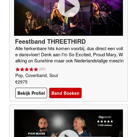
Feestband THREETHIRD
Alle herkenbare hits komen voorbij, dus direct een voll
e dansvloer! Denk aan I'm So Excited, Proud Mary, W
alking on Sunshine maar ook Nederlandstalige meezin
gers en te gekke medleys
(
66
)
Pop, Coverband, Soul
€2975
Bekijk Profiel
Band Boeken