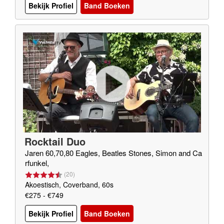
Bekijk Profiel
Band Boeken
Rocktail Duo
Jaren 60,70,80 Eagles, Beatles Stones, Simon and Ca
rfunkel,
(
20
)
Akoestisch, Coverband, 60s
€275 - €749
Bekijk Profiel
Band Boeken