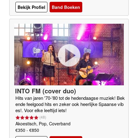
Bekijk Profiel
Band Boeken
INTO FM (cover duo)
Hits van jaren '70-'80 tot de hedendaagse muziek! Bek
ende feelgood hits en zeker ook heerlijke Spaanse vib
es!. Voor elke leeftijd iets!
(
48
)
Akoestisch, Pop, Coverband
€350 - €850