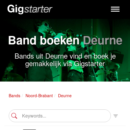
Toggle
navigati
Band boeken
Deurne
Bands uit Deurne vind en boek je
gemakkelijk via Gigstarter
Bands
Noord-Brabant
Deurne