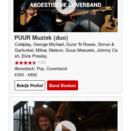
PUUR Muziek (duo)
Coldplay, George Michael, Guns 'N Roses, Simon &
Garfunkel, Milow, Nielson, Guus Meeuwis, Johnny Ca
sh, Elvis Presley,
(
129
)
Akoestisch, Pop, Coverband
€350 - €850
Bekijk Profiel
Band Boeken