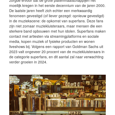
zorgde ervoor dat de grote platenmaatschappijen het
moeilijk kregen in het eerste decennium van de jaren 2000.
De laatste jaren heeft zich echter een merkwaardig
fenomeen gevestigd (of liever gezegd: opnieuw gevestigd)
in de muziekscene: de opkomst van superfans. Deze fans
zijn niet zomaar muziekluisteraars, maar mensen die een
sterkere band opbouwen met hun idolen. Superfans maken
contact met artiesten via streamingplatforms en sociale
media, kopen muziek of fysieke producten en wonen
liveshows bij. Volgens een rapport van Goldman Sachs uit
2023 valt ongeveer 20 procent van de muziekluisteraars in
de categorie superfans, en dit aantal zal naar verwachting
verder groeien in 2024.