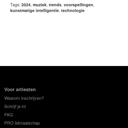
Tags:
2024
,
muziek
,
trends
,
voorspellingen
,
kunstmatige intelligentie
,
technologie
Voor artiesten
Waarom inschrijven?
Schrijf je in!
FAQ
PRO lidmaatschap