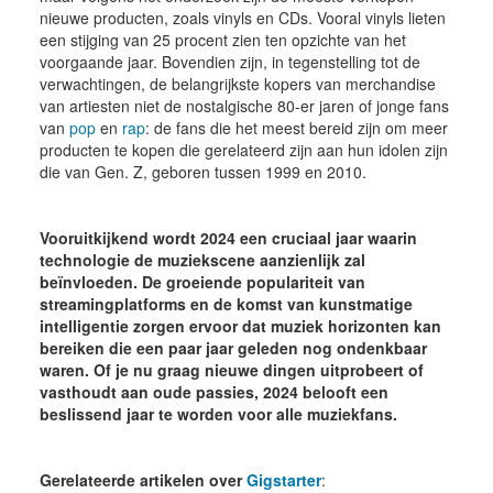
nieuwe producten, zoals vinyls en CDs. Vooral vinyls lieten
een stijging van 25 procent zien ten opzichte van het
voorgaande jaar. Bovendien zijn, in tegenstelling tot de
verwachtingen, de belangrijkste kopers van merchandise
van artiesten niet de nostalgische 80-er jaren of jonge fans
van
pop
en
rap
: de fans die het meest bereid zijn om meer
producten te kopen die gerelateerd zijn aan hun idolen zijn
die van Gen. Z, geboren tussen 1999 en 2010.
Vooruitkijkend wordt 2024 een cruciaal jaar waarin
technologie de muziekscene aanzienlijk zal
beïnvloeden. De groeiende populariteit van
streamingplatforms en de komst van kunstmatige
intelligentie zorgen ervoor dat muziek horizonten kan
bereiken die een paar jaar geleden nog ondenkbaar
waren. Of je nu graag nieuwe dingen uitprobeert of
vasthoudt aan oude passies, 2024 belooft een
beslissend jaar te worden voor alle muziekfans.
Gerelateerde artikelen over
Gigstarter
: