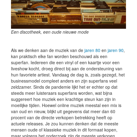
Een discotheek, een oude nieuwe mode
Als we denken aan de muziek van de
jaren 80
en
jaren 90
,
kan praktisch elke fan worden beschouwd als een
superfan. Iedereen die een vinyl of een kaartje voor een
liveshow kocht, droeg direct bij aan de ondersteuning van
hun favoriete artiest. Vandaag de dag is, zoals gezegd, het
businessmodel compleet anders en zijn superfans veel
zeldzamer. Sinds de pandemie lijkt het er echter op dat
steeds meer luisteraars superfans worden, wat bijna
suggereert hoe muziek een krachtige steun kan zijn in
moeilijke tijden. Hoewel online muziek meestal een mix is
van oud en nieuw, blijkt uit gegevens dat meer dan 60
procent van de directe verkopen betrekking heeft op
actuele releases. Je zou kunnen denken dat de meeste
mensen oude of klassieke muziek in dit formaat kopen,
maar volgens het onderzoek zijn de meeste verkopen