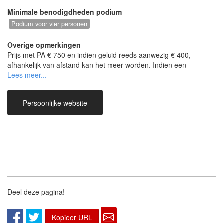
Minimale benodigdheden podium
Podium voor vier personen
Overige opmerkingen
Prijs met PA € 750 en indien geluid reeds aanwezig € 400,
afhankelijk van afstand kan het meer worden. Indien een
eenvoudige zanginstallatie moet worden gehuurd is de prijs €
500.
Persoonlijke website
Deel deze pagina!
Kopieer URL