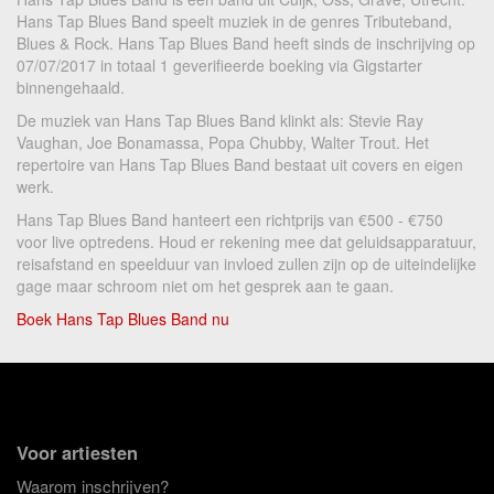
Hans Tap Blues Band speelt muziek in de genres Tributeband,
Blues & Rock. Hans Tap Blues Band heeft sinds de inschrijving op
07/07/2017 in totaal 1 geverifieerde boeking via Gigstarter
binnengehaald.
De muziek van Hans Tap Blues Band klinkt als: Stevie Ray
Vaughan, Joe Bonamassa, Popa Chubby, Walter Trout. Het
repertoire van Hans Tap Blues Band bestaat uit covers en eigen
werk.
Hans Tap Blues Band hanteert een richtprijs van €500 - €750
voor live optredens. Houd er rekening mee dat geluidsapparatuur,
reisafstand en speelduur van invloed zullen zijn op de uiteindelijke
gage maar schroom niet om het gesprek aan te gaan.
Boek Hans Tap Blues Band nu
Voor artiesten
Waarom inschrijven?