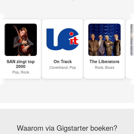
SAN zingt top
On Track
The Liberators
2000
Coverband, Pop
Rock, Blues
Pop, Rock
Waarom via Gigstarter boeken?