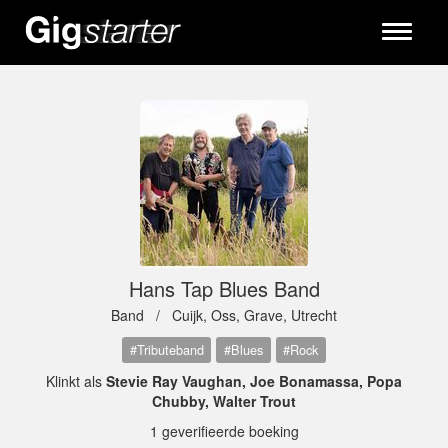
Toggle
navigati
Hans Tap Blues Band
Band /
Cuijk, Oss, Grave, Utrecht
#Tributeband
#Blues
#Rock
Klinkt als
Stevie Ray Vaughan, Joe Bonamassa, Popa
Chubby, Walter Trout
1 geverifieerde boeking