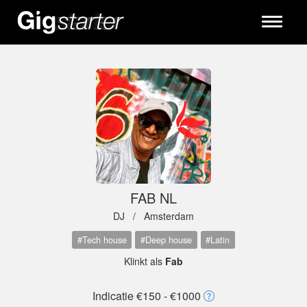
Toggle
navigati
FAB NL
DJ /
Amsterdam
#Tech house
#Deep house
#Latin
Klinkt als
Fab
Indicatie €150 - €1000