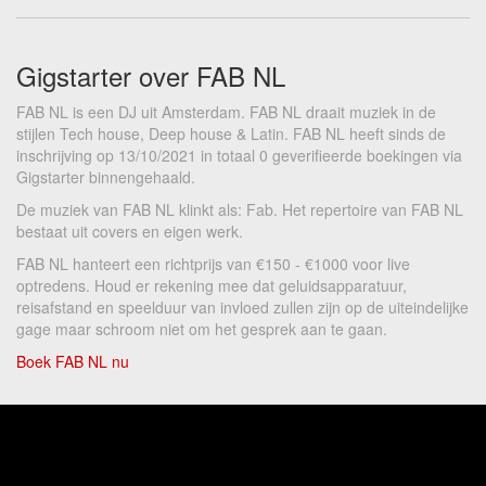
Gigstarter over FAB NL
FAB NL is een DJ uit Amsterdam. FAB NL draait muziek in de
stijlen Tech house, Deep house & Latin. FAB NL heeft sinds de
inschrijving op 13/10/2021 in totaal 0 geverifieerde boekingen via
Gigstarter binnengehaald.
De muziek van FAB NL klinkt als: Fab. Het repertoire van FAB NL
bestaat uit covers en eigen werk.
FAB NL hanteert een richtprijs van €150 - €1000 voor live
optredens. Houd er rekening mee dat geluidsapparatuur,
reisafstand en speelduur van invloed zullen zijn op de uiteindelijke
gage maar schroom niet om het gesprek aan te gaan.
Boek FAB NL nu