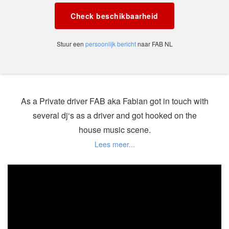
Check beschikbaarheid
Stuur een
persoonlijk bericht
naar FAB NL
As a Private driver FAB aka Fabian got in touch with
several dj‘s as a driver and got hooked on the
house music scene.
Music style: From latin till tribal, techno, dance,
Funky to Pumping Clubhouse tech house