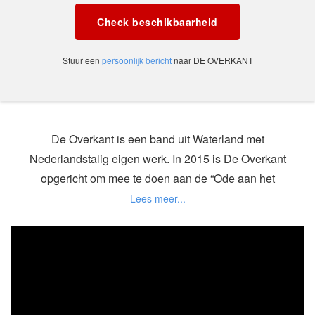
Check beschikbaarheid
Stuur een
persoonlijk bericht
naar DE OVERKANT
De Overkant is een band uit Waterland met
Nederlandstalig eigen werk. In 2015 is De Overkant
opgericht om mee te doen aan de “Ode aan het
water”, een reeks van activiteiten om de watersnood
in Waterland te herdenken. De Overkant speelde 5
eigen liedjes, geschreven door Jan Schindler, in de
kerk van Durgerdam om een bijdrage te leveren aan
deze locatie theaterproductie. Na deze productie is
de band bij elkaar gebleven en is besloten door te