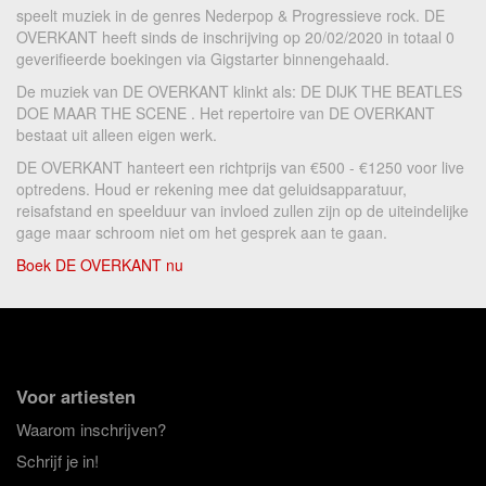
speelt muziek in de genres Nederpop & Progressieve rock. DE
OVERKANT heeft sinds de inschrijving op 20/02/2020 in totaal 0
geverifieerde boekingen via Gigstarter binnengehaald.
De muziek van DE OVERKANT klinkt als: DE DIJK THE BEATLES
DOE MAAR THE SCENE . Het repertoire van DE OVERKANT
bestaat uit alleen eigen werk.
DE OVERKANT hanteert een richtprijs van €500 - €1250 voor live
optredens. Houd er rekening mee dat geluidsapparatuur,
reisafstand en speelduur van invloed zullen zijn op de uiteindelijke
gage maar schroom niet om het gesprek aan te gaan.
Boek DE OVERKANT nu
Voor artiesten
Waarom inschrijven?
Schrijf je in!