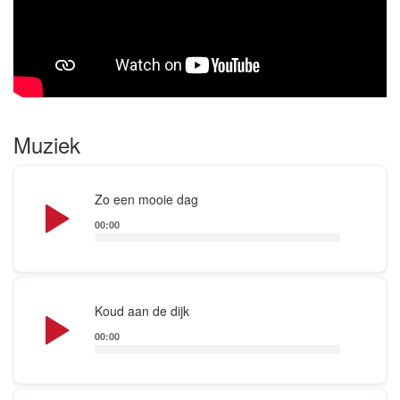
gaan met het maken van eigen muziek en een CD
op te nemen. Nederlandstalige muziek met een
stevig tempo tot lieve kleine liedjes: De Overkant
heeft het allemaal!
Muziek
Audio
Zo een mooie dag
Player
00:00
Audio
Koud aan de dijk
Player
00:00