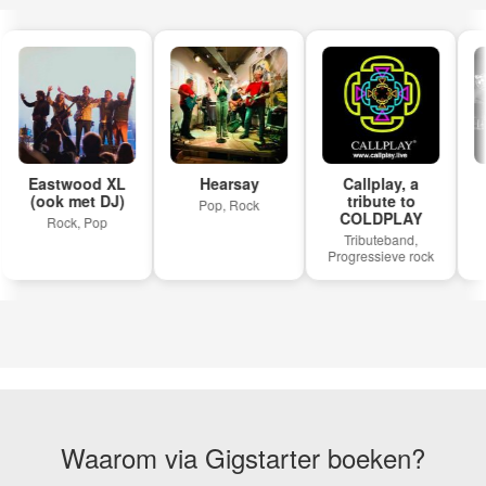
Eastwood XL
Hearsay
Callplay, a
(ook met DJ)
tribute to
B
Pop, Rock
COLDPLAY
Rock, Pop
Tributeband,
Progressieve rock
Waarom via Gigstarter boeken?