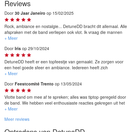
Reviews
Door
30 Jaar Janeiro
op 15/02/2025
Rock, ambiance en nostalgie... DetuneDD bracht dit allemaal. Alle
afspraken met de band verliepen ook vlot. Ik vraag die mannen
zeker nog eens terug!
Door
Iris
op 29/10/2024
DetuneDD heeft er een topfeestje van gemaakt. Ze zorgen voor
een heel goede sfeer en ambiance. Iedereen heeft zich
geamuseerd.
De band bestaat uit super vriendelijke mensen. Het contact ging
Door
Feestcomité Trento
op 13/05/2024
heel vlot.
Ik had een atypische vraag (geen applaus, doordat ik daar heel
gevoel voor ben), en ze hebben dit enorm goed aangepakt.
Vlotte band om mee af te spreken; alles was tiptop geregeld door
Zeker een aanrader!
de band. We hebben veel enthousiaste reacties gekregen uit het
publiek. DetuneDD zorgt voor toffe muziek en sfeer!
Meer reviews
Optredens van DetuneDD