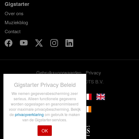
Gigstarter
Over ons
Muziekblog
Contact
Gebruiksvoorwaarden
Privacy
© 2012-2026 GRASSROOTS B.V.
Gigstarter Privacy Beleid
We nemen gegevensbescherming zeer
serieus. Alleen functionele gegevens
worden opgeslagen en geanonimiseerd
voor maximale privacybescherming. Bekijk
de
privacyverklaring
om gebruik te maken
van de Gigstarter-services.
OK