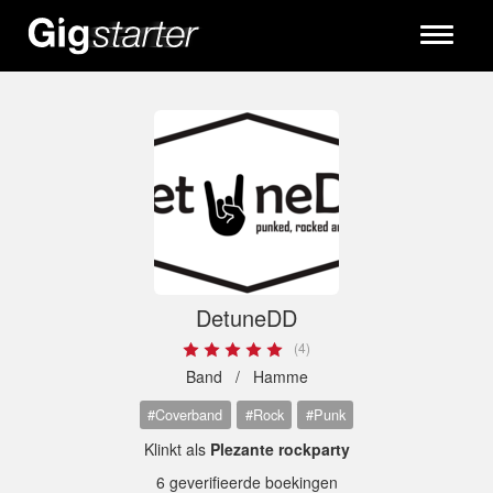
Toggle
navigati
DetuneDD
(4)
Band /
Hamme
#Coverband
#Rock
#Punk
Klinkt als
Plezante rockparty
6 geverifieerde boekingen