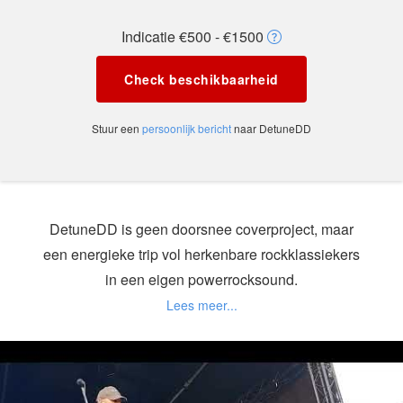
Indicatie €500 - €1500
Check beschikbaarheid
Stuur een
persoonlijk bericht
naar DetuneDD
DetuneDD is geen doorsnee coverproject, maar
een energieke trip vol herkenbare rockklassiekers
in een eigen powerrocksound.
Met ervaren rotten als Davy (gitaar – Filthy Horse,
Full Throttle Fury), David (drums – REL, Lavasjkiri)
en Dirk (bas – REL, Devil’s Bargain, Lavasjkiri)
staat er een band op het podium die weet hoe je