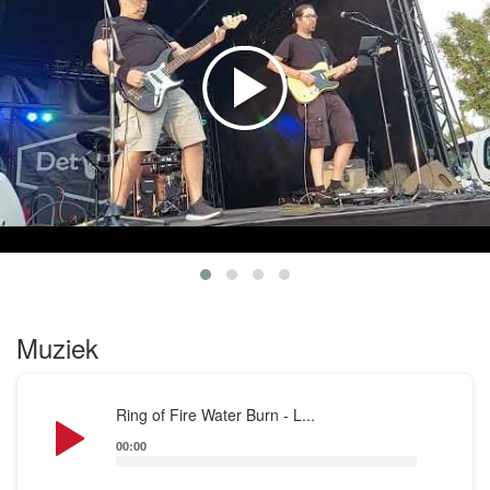
ambiance maakt.
Ze spelen niet zomaar liedjes, ze leven ze – en
trekken het publiek er helemaal in mee. Of het nu
gaat om een groot podium, een festivalweide of
zelfs je tuinterras: bij DetuneDD wordt het altijd een
plezante rock ’n roll-party.
Muziek
Audio
Ring of Fire Water Burn - L...
Player
00:00