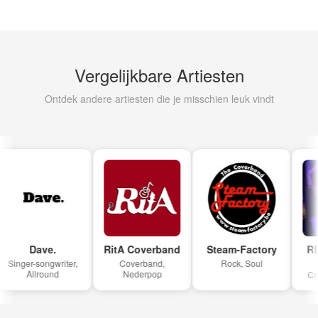
Vergelijkbare Artiesten
Ontdek andere artiesten die je misschien leuk vindt
Dave.
RitA Coverband
Steam-Factory
REL 
Singer-songwriter,
Coverband,
Rock, Soul
Allround
Nederpop
Cove