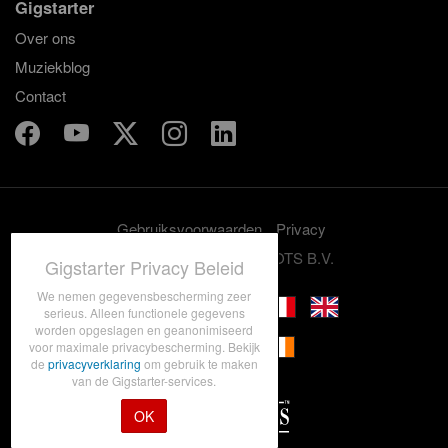
Gigstarter
Over ons
Muziekblog
Contact
Gebruiksvoorwaarden
Privacy
© 2012-2026 GRASSROOTS B.V.
Gigstarter Privacy Beleid
We nemen gegevensbescherming zeer
serieus. Alleen functionele gegevens
worden opgeslagen en geanonimiseerd
voor maximale privacybescherming. Bekijk
de
privacyverklaring
om gebruik te maken
van de Gigstarter-services.
OK