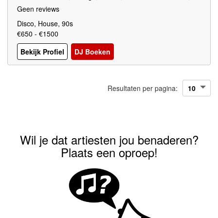
0's, 90's, 00's,10's Voornamelijk moderne stijlvolle REMIX
Geen reviews
EN. ABBA, Black Eyes Peas
Disco, House, 90s
€650 - €1500
Bekijk Profiel
DJ Boeken
Resultaten per pagina:
Wil je dat artiesten jou benaderen?
Plaats een oproep!