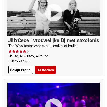
JillxCece | vrouwelijke Dj met saxofonis
te
The Wow factor voor event, festival of bruiloft
(
2
)
House, Nu-Disco, Allround
€1075 - €1499
Bekijk Profiel
DJ Boeken