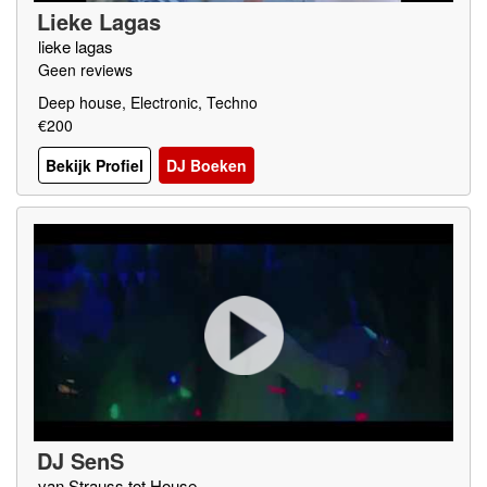
Lieke Lagas
lieke lagas
Geen reviews
Deep house, Electronic, Techno
€200
Bekijk Profiel
DJ Boeken
DJ SenS
van Strauss tot House