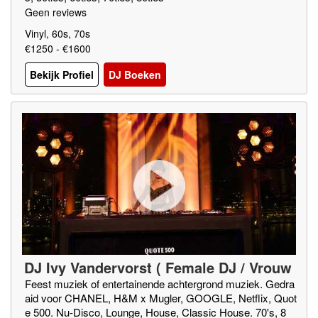
Geen reviews
Vinyl, 60s, 70s
€1250 - €1600
Bekijk Profiel
DJ Boeken
DJ Ivy Vandervorst ( Female DJ / Vrouw
elijke DJ )
Feest muziek of entertainende achtergrond muziek. Gedra
aid voor CHANEL, H&M x Mugler, GOOGLE, Netflix, Quot
e 500. Nu-Disco, Lounge, House, Classic House. 70's, 8