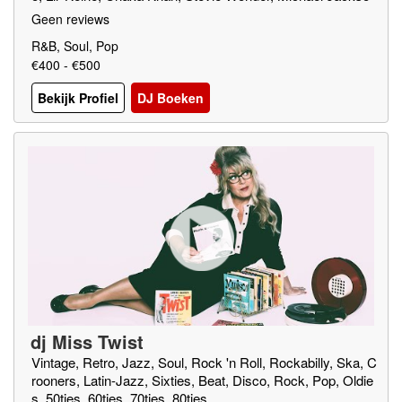
n, Jackson Five, The Supremes, Earth Wind & Fire, Chic,
Geen reviews
Sister Sledge, Gap Band
R&B, Soul, Pop
€400 - €500
Bekijk Profiel
DJ Boeken
dj Miss Twist
Vintage, Retro, Jazz, Soul, Rock 'n Roll, Rockabilly, Ska, C
rooners, Latin-Jazz, Sixties, Beat, Disco, Rock, Pop, Oldie
s, 50ties, 60ties, 70ties, 80ties