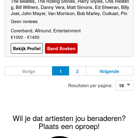
The Beatles, The Rolling Stones, Harry Styles, Otis Reddin
g, Bill Withers, Danny Vera, Matt Simons, Ed Sheeran, Billy
Joel, John Mayer, Van Morrison, Bob Marley, Outkast, Pin
k Floyd, Herman Brood, etc.
Geen reviews
Coverband, Allround, Entertainment
€1000 - €1450
Bekijk Profiel
Band Boeken
Vorige
1
2
Volgende
Resultaten per pagina:
Wil je dat artiesten jou benaderen?
Plaats een oproep!