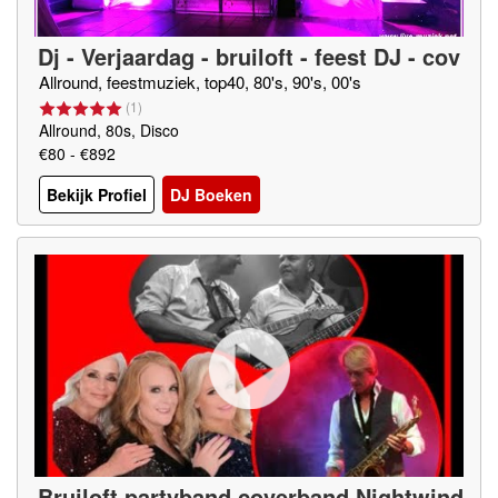
Dj - Verjaardag - bruiloft - feest DJ - cov
erband - karaoke show.
Allround, feestmuziek, top40, 80's, 90's, 00's
(
1
)
Allround, 80s, Disco
€80 - €892
Bekijk Profiel
DJ Boeken
Bruiloft partyband coverband Nightwind