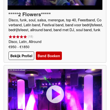
*****2 Flowers*****
Disco, funk, soul, salsa, merengue, top 40, Feestband, Co
verband, Latin band, Festival band, band voor bedrijfsfeest,
bedrijfsfeest, allround band, band met DJ, soul band, funk
band, top 40 band, gala band, bruiloft band, beste coverban
(
18
)
d, disco band
Disco, Latin, Allround
€950 - €1850
Bekijk Profiel
Band Boeken