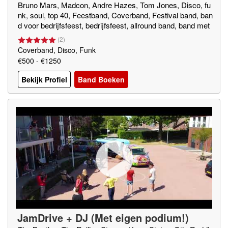
Bruno Mars, Madcon, Andre Hazes, Tom Jones, Disco, fu
nk, soul, top 40, Feestband, Coverband, Festival band, ban
d voor bedrijfsfeest, bedrijfsfeest, allround band, band met
DJ, soul band, funk band, top 40 band, gala band, bruiloft b
(
2
)
and,
Coverband, Disco, Funk
€500 - €1250
Bekijk Profiel
Band Boeken
JamDrive + DJ (Met eigen podium!)