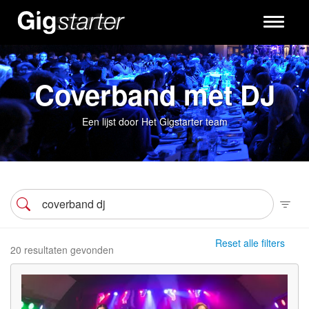
Toggle
navigati
Coverband met DJ
Een lijst door Het Gigstarter team
Reset alle filters
20 resultaten gevonden