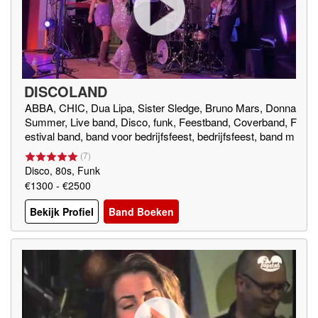
DISCOLAND
ABBA, CHIC, Dua Lipa, Sister Sledge, Bruno Mars, Donna
Summer, Live band, Disco, funk, Feestband, Coverband, F
estival band, band voor bedrijfsfeest, bedrijfsfeest, band m
et DJ, gala, bruiloft band
(
7
)
Disco, 80s, Funk
€1300 - €2500
Bekijk Profiel
Band Boeken