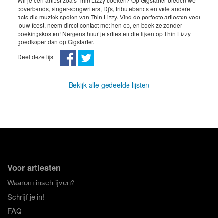
Wil je een artiest zoals Thin Lizzy boeken? Op Gigstarter bieden we
coverbands, singer-songwriters, Dj's, tributebands en vele andere
acts die muziek spelen van Thin Lizzy. Vind de perfecte artiesten voor
jouw feest, neem direct contact met hen op, en boek ze zonder
boekingskosten! Nergens huur je artiesten die lijken op Thin Lizzy
goedkoper dan op Gigstarter.
Deel deze lijst
Bekijk alle gedeelde lijsten
Voor artiesten
Waarom inschrijven?
Schrijf je in!
FAQ