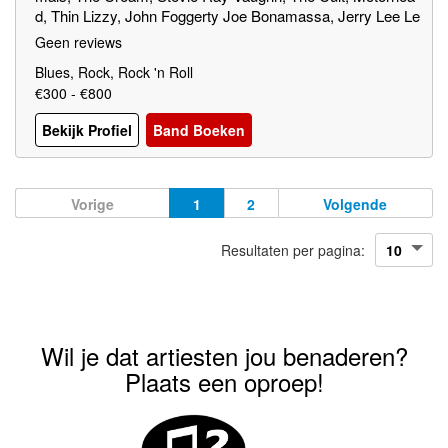
d, Thin Lizzy, John Foggerty Joe Bonamassa, Jerry Lee Le
wis, ZZ top, Cuby and the Blizzards, Janis Joplin, George
Geen reviews
Thorogood
Blues, Rock, Rock 'n Roll
€300 - €800
Bekijk Profiel
Band Boeken
Vorige
1
2
Volgende
Resultaten per pagina:
Wil je dat artiesten jou benaderen?
Plaats een oproep!