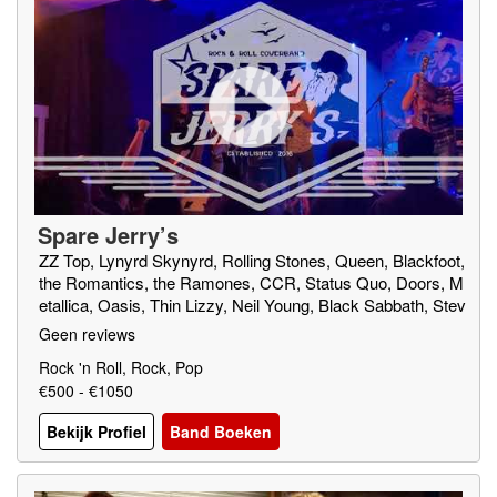
Spare Jerry’s
ZZ Top, Lynyrd Skynyrd, Rolling Stones, Queen, Blackfoot,
the Romantics, the Ramones, CCR, Status Quo, Doors, M
etallica, Oasis, Thin Lizzy, Neil Young, Black Sabbath, Stev
ie Wonder, Black Crowes, Free, Elvis Presley, ABBA, Chu
Geen reviews
ck Berry & Tom Petty
Rock 'n Roll, Rock, Pop
€500 - €1050
Bekijk Profiel
Band Boeken