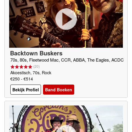
Backtown Buskers
70s, 80s, Fleetwood Mac, CCR, ABBA, The Eagles, ACDC
(
20
)
Akoestisch, 70s, Rock
€250 - €514
Bekijk Profiel
Band Boeken