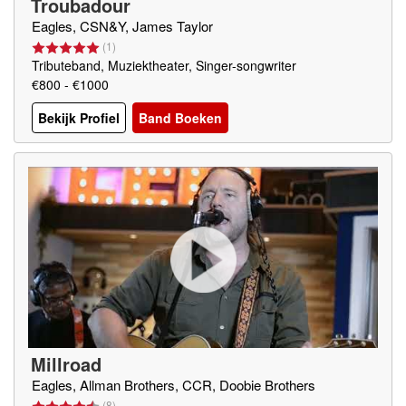
Troubadour
Eagles, CSN&Y, James Taylor
(
1
)
Tributeband, Muziektheater, Singer-songwriter
€800 - €1000
Bekijk Profiel
Band Boeken
Millroad
Eagles, Allman Brothers, CCR, Doobie Brothers
(
8
)