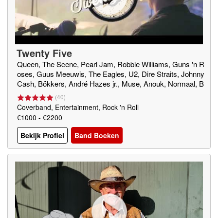
Twenty Five
Queen, The Scene, Pearl Jam, Robbie Williams, Guns 'n R
oses, Guus Meeuwis, The Eagles, U2, Dire Straits, Johnny
Cash, Bökkers, André Hazes jr., Muse, Anouk, Normaal, B
on Jovi, etc. etc.
(
40
)
Coverband, Entertainment, Rock 'n Roll
€1000 - €2200
Bekijk Profiel
Band Boeken