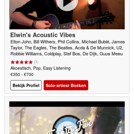
Elwin's Acoustic Vibes
Elton John, Bill Withers, Phil Collins, Michael Bublé, James
Taylor, The Eagles, The Beatles, Acda & De Munnick, U2,
Robbie Williams, Coldplay, Stef Bos, De Dijk, Guus Meeu
wis, André Hazes, etc.
(
3
)
Akoestisch, Pop, Easy Listening
€350 - €700
Bekijk Profiel
Solo-artiest Boeken