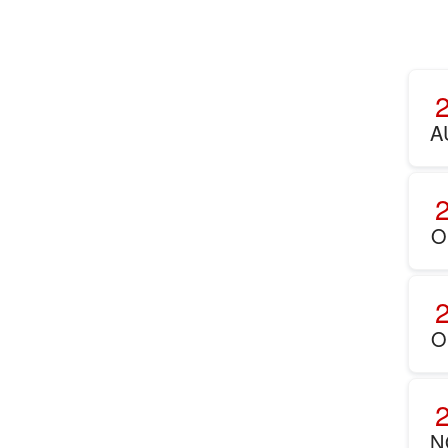
A
O
O
N