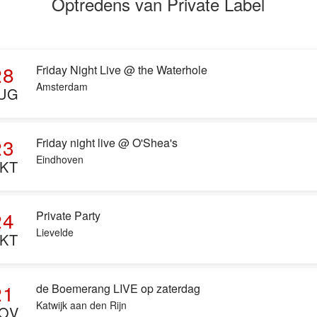
Optredens van Private Label
28
Friday Night Live @ the Waterhole
Amsterdam
UG
23
Friday night live @ O'Shea's
Eindhoven
KT
24
Private Party
Lievelde
KT
21
de Boemerang LIVE op zaterdag
Katwijk aan den Rijn
OV