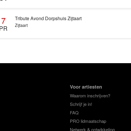
17
Tribute Avond Dorpshuis Zijtaart
Zijtaart
PR
Voor artiesten
Waarom inschrijven?
Schrijf je in!
FAQ
PRO lidmaatschap
Netwerk & ontwikkeling