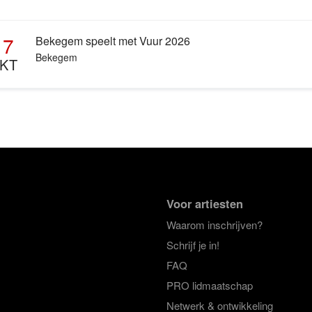
17
Bekegem speelt met Vuur 2026
Bekegem
KT
Voor artiesten
Waarom inschrijven?
Schrijf je in!
FAQ
PRO lidmaatschap
Netwerk & ontwikkeling