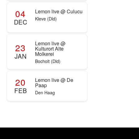
04
Lemon live @ Culucu
Kleve (Dld)
DEC
Lemon live @
23
Kulturort Alte
Molkerei
JAN
Bocholt (Dld)
20
Lemon live @ De
Paap
FEB
Den Haag