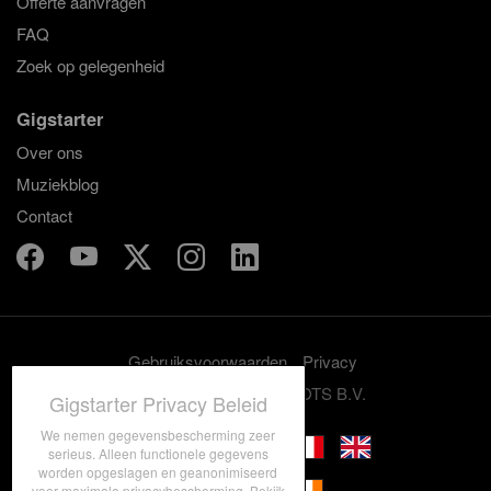
Offerte aanvragen
FAQ
Zoek op gelegenheid
Gigstarter
Over ons
Muziekblog
Contact
Gebruiksvoorwaarden
Privacy
© 2012-2026 GRASSROOTS B.V.
Gigstarter Privacy Beleid
We nemen gegevensbescherming zeer
serieus. Alleen functionele gegevens
worden opgeslagen en geanonimiseerd
voor maximale privacybescherming. Bekijk