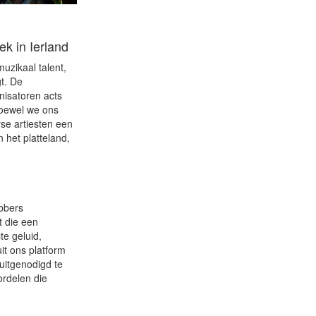
k in Ierland
uzikaal talent,
t. De
anisatoren acts
Hoewel we ons
se artiesten een
 het platteland,
ebbers
t die een
te geluid,
it ons platform
uitgenodigd te
rdelen die