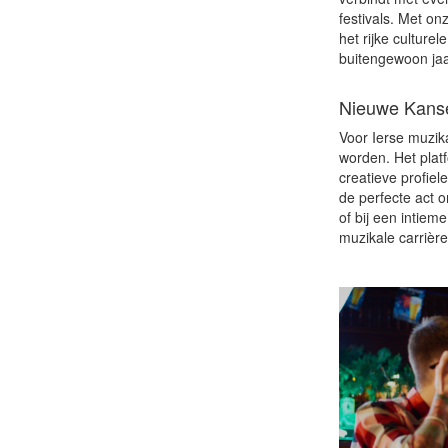
festivals. Met on
het rijke culture
buitengewoon jaa
Nieuwe Kanse
Voor Ierse muzik
worden. Het platf
creatieve profie
de perfecte act o
of bij een intiem
muzikale carrièr