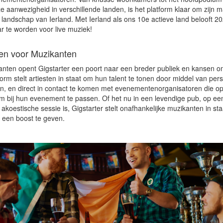
ze aanwezigheid in verschillende landen, is het platform klaar om zijn 
le landschap van Ierland. Met Ierland als ons 10e actieve land belooft 2
r te worden voor live muziek!
n voor Muzikanten
anten opent Gigstarter een poort naar een breder publiek en kansen o
orm stelt artiesten in staat om hun talent te tonen door middel van pers
len, en direct in contact te komen met evenementenorganisatoren die op
m bij hun evenement te passen. Of het nu in een levendige pub, op een
e akoestische sessie is, Gigstarter stelt onafhankelijke muzikanten in s
e een boost te geven.