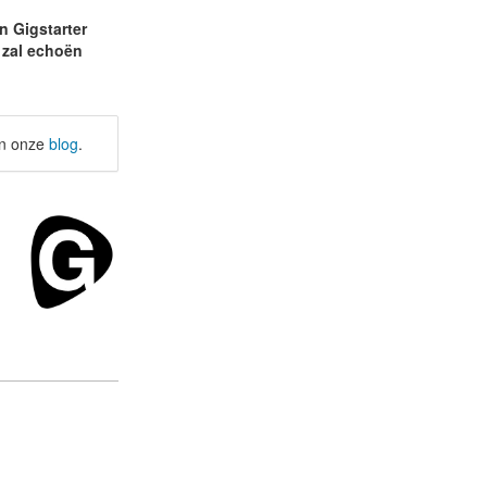
n Gigstarter
e zal echoën
an onze
blog
.