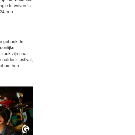
magie te weven in
024 een
m geboekt te
oonlijke
 zoek zijn naar
 outdoor festival,
taat om hun