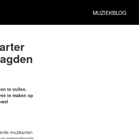
MUZIEKBLOG
arter
ragden
en te vullen.
tree te maken op
owel
eerde muzikanten
p internationale