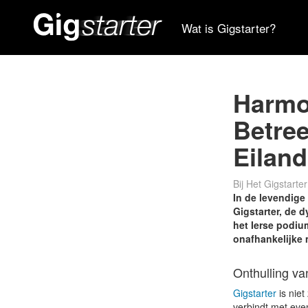
Wat is Gigstarter?
Harmon
Betre
Eiland
Bij Het Gigstart
In de levendig
Gigstarter, de 
het Ierse podiu
onafhankelijke 
Onthulling va
Gigstarter
is nie
verbindt met eve