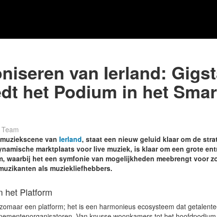
iseren van Ierland: Gigst
edt het Podium in het Sma
er Team
e muziekscene van
Ierland
, staat een nieuw geluid klaar om de strat
dynamische marktplaats voor live muziek, is klaar om een grote en
m, waarbij het een symfonie van mogelijkheden meebrengt voor z
muzikanten als muziekliefhebbers.
n het Platform
t zomaar een platform; het is een harmonieus ecosysteem dat getalent
nementenorganisatoren. Van knusse woonkamers tot het hoofdpodium o