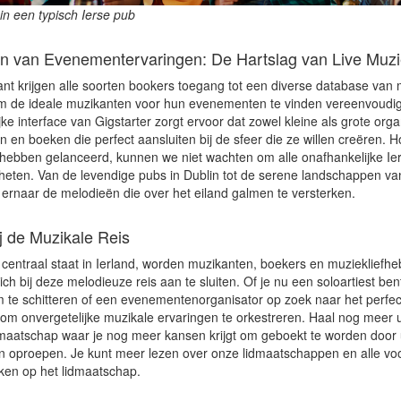
 in een typisch Ierse pub
n van Evenementervaringen: De Hartslag van Live Muzie
nt krijgen alle soorten bookers toegang tot een diverse database van m
m de ideale muzikanten voor hun evenementen te vinden vereenvoudig
jke interface van Gigstarter zorgt ervoor dat zowel kleine als grote org
 en boeken die perfect aansluiten bij de sfeer die ze willen creëren. 
t hebben gelanceerd, kunnen we niet wachten om alle onafhankelijke Ier
eten. Van de levendige pubs in Dublin tot de serene landschappen van
t ernaar de melodieën die over het eiland galmen te versterken.
ij de Muzikale Reis
r centraal staat in Ierland, worden muzikanten, boekers en muziekliefh
ch bij deze melodieuze reis aan te sluiten. Of je nu een soloartiest ben
m te schitteren of een evenementenorganisator op zoek naar het perfec
r om onvergetelijke muzikale ervaringen te orkestreren. Haal nog meer u
aatschap waar je nog meer kansen krijgt om geboekt te worden door 
 oproepen. Je kunt meer lezen over onze lidmaatschappen en alle voo
jken op het lidmaatschap.