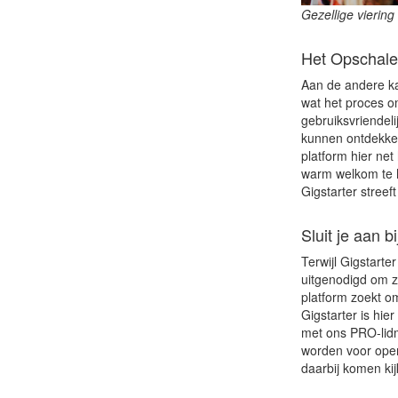
Gezellige viering
Het Opschale
Aan de andere ka
wat het proces o
gebruiksvriendeli
kunnen ontdekken
platform hier ne
warm welkom te h
Gigstarter streef
Sluit je aan b
Terwijl Gigstarte
uitgenodigd om zi
platform zoekt o
Gigstarter is hie
met ons PRO-lidm
worden voor open
daarbij komen ki