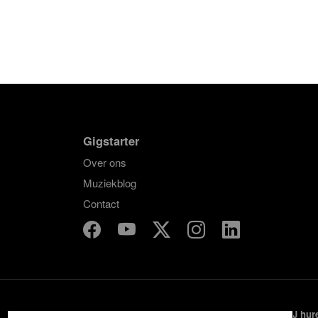
Gigstarter
Over ons
Muziekblog
Contact
Band boeken
DJ hur