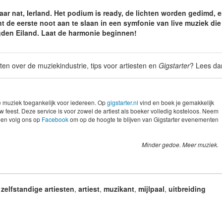
aar nat, Ierland. Het podium is ready, de lichten worden gedimd, e
nt de eerste noot aan te slaan in een symfonie van live muziek di
den Eiland. Laat de harmonie beginnen!
ten over de muziekindustrie, tips voor artiesten en
Gigstarter
? Lees d
ve muziek toegankelijk voor iedereen. Op
gigstarter.nl
vind en boek je gemakkelijk
w feest. Deze service is voor zowel de artiest als boeker volledig kosteloos. Neem
en volg ons op
Facebook
om op de hoogte te blijven van Gigstarter evenementen
Minder gedoe. Meer muziek.
,
zelfstandige artiesten
,
artiest
,
muzikant
,
mijlpaal
,
uitbreiding