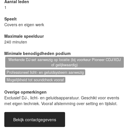
Aantal leden
⸻
1
Speelt
Wat je kunt verwachten
Covers en eigen werk
Maximale speelduur
• High-energy DJ performance
240 minuten
• Duidelijke opbouw naar peak-time momenten
Minimale benodigdheden podium
• MainStage, Trance en Techno invloeden
Werkende DJ-set aanwezig op locatie (bij voorkeur Pioneer CDJ/XDJ
• Professionele voorbereiding en afstemming vooraf
of gelijkwaardig)
Professioneel licht- en geluidsysteem aanwezig
⸻
Mogelijkheid tot soundcheck vooraf
Overige opmerkingen
Geschikt voor
Exclusief DJ-, licht- en geluidsapparatuur. Geschikt voor events
met eigen techniek. Vooraf afstemming over setting en tijdslot.
Clubs en dance-events
Bekijk contactgegevens
Rave-collectives
Events met eigen licht- en geluidsproductie