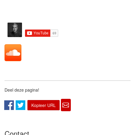
Dansgerichte feesten met focus op energie
⸻
Goed om te weten
De muzikale focus ligt op MainStage, Trance en
Techno met een duidelijke opbouw naar peak-time
momenten. Minder geschikt als achtergrondmuziek
of voor feesten waar veel verschillende
Deel deze pagina!
muziekstijlen of losse verzoekjes verwacht worden.
Kopieer URL
Video’s en sets op de socials geven een goed
beeld van stijl en energie. Voor een volledige
visuele showbeleving kunnen de Club Package of
Contact