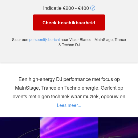
Indicatie €200 - €400
Check beschikbaarheid
Stuur een
persoonlijk bericht
naar Victor Blanco - MainStage, Trance
& Techno DJ
Een high-energy DJ performance met focus op
MainStage, Trance en Techno energie. Gericht op
events met eigen techniek waar muziek, opbouw en
dansvloerimpact centraal staan.
Victor Blanco staat bekend om energieke DJ-sets
waarin opbouw, drive en timing leidend zijn. Zijn