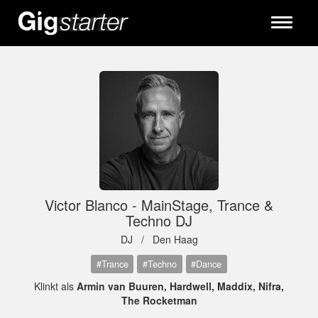
Toggle
navigati
Victor Blanco - MainStage, Trance &
Techno DJ
DJ /
Den Haag
#Trance
#Techno
#Dance
Klinkt als
Armin van Buuren, Hardwell, Maddix, Nifra,
The Rocketman