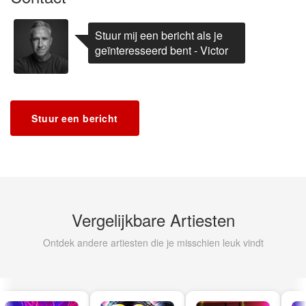
Festival Package worden ingezet.
Stuur mij een bericht als je
⸻
geïnteresseerd bent - Victor
Prijs
Stuur een bericht
€100 per uur
Minimale afname: 2 uur
Exclusief DJ-, licht- en geluidsapparatuur.
⸻
Vergelijkbare Artiesten
Persoonlijke aanpak
Ontdek andere artiesten die je misschien leuk vindt
Elke performance wordt zorgvuldig afgestemd op
het event, het publiek en het tijdslot, zodat energie