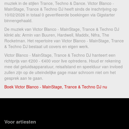
muziek in de stijlen Trance, Techno & Dance. Victor Blanco -
MainStage, Trance & Techno DJ heeft sinds de inschrijving op
10/02/2026 in totaal 0 geverifieerde boekingen via Gigstarter
binnengehaald.
De muziek van Victor Blanco - MainStage, Trance & Techno DJ
klinkt als: Armin van Buuren, Hardwell, Maddix, Nifra, The
Rocketman. Het repertoire van Victor Blanco - MainStage, Trance
& Techno DJ bestaat uit covers en eigen werk.
Victor Blanco - MainStage, Trance & Techno DJ hanteert een
richtprijs van €200 - €400 voor live optredens. Houd er rekening
mee dat geluidsapparatuur, reisafstand en speelduur van invloed
zullen zijn op de uiteindelijke gage maar schroom niet om het
gesprek aan te gaan.
Boek Victor Blanco - MainStage, Trance & Techno DJ nu
Voor artiesten