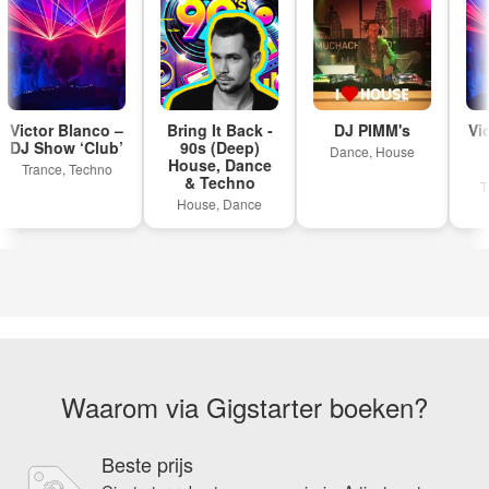
en flow optimaal aansluiten bij de setting.
Geen standaard feest-DJ, maar een gerichte dance-
performance voor de dansvloer.
Victor Blanco –
Bring It Back -
DJ PIMM's
Vict
DJ Show ‘Club’
90s (Deep)
Dance, House
House, Dance
‘
Trance, Techno
& Techno
Tra
House, Dance
Waarom via Gigstarter boeken?
Beste prijs