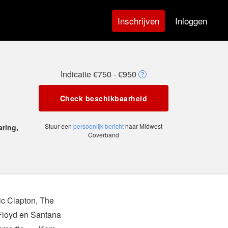
Inloggen
Inschrijven
Indicatie €750 - €950
Check beschikbaarheid
Stuur een
persoonlijk bericht
naar Midwest
aring,
Coverband
ic Clapton, The
 Floyd en Santana