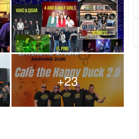
Anot
+23
Stil 