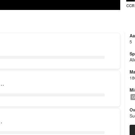
Bedrijfsfeesten, etc.
CCR
 gasten een mooi en onvergetelijk feest wilt geven is de Midw
ieren ? Informeer naar de band en beschikbaarheid via tel of ma
n op onze website www.midwestcoverband.nl ook op Facebook 
Aa
5
Sp
Al
Joh
Ma
18
..
Mi
G
Ov
Su
.
I do