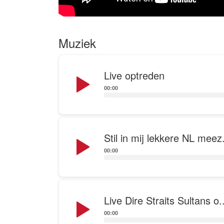
Indien u voor uw
optie. Wat te v
Muziek
vinden zij
Audio
Live optreden
Player
00:00
Audio
Stil in mij lekkere NL meez.
Player
00:00
Audio
Live Dire Straits Sultans o..
Player
00:00