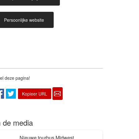
Persoonlijke website
van dat dak af
el deze pagina!
Kopieer URL
n de media
sfaction
Nieuwe tourbus Midwest