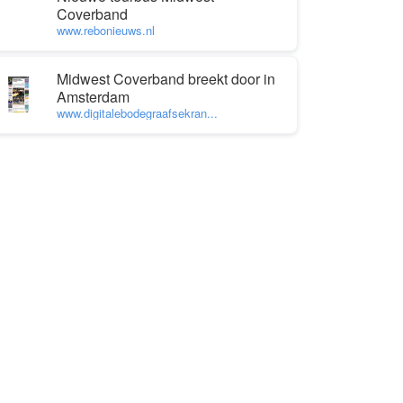
Coverband
www.rebonieuws.nl
Midwest Coverband breekt door in
Amsterdam
www.digitalebodegraafsekran...
her 45 Miles Golden Earring
in mij NL