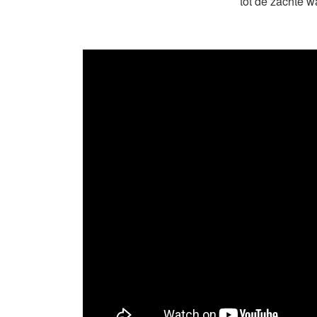
tot de zachte 
ma
De band bestaat
speellijst wordt
Ons publiek be
Voor wie? Bruil
Inst
Wij de Midw
Nummers bekend 
geschikt v