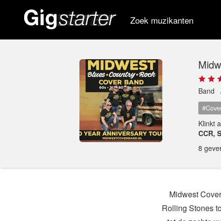
Zoek muzikanten
Midw
Band
#Cove
Klinkt 
CCR, S
8 geve
Midwest Coverb
Rolling Stones t