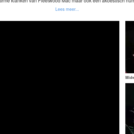
warme klanken van Fleetwood Mac maar ook een akoestisch n
ar luisteren of boek de Midwest Coverband voor een avond fee
 vanaf 2016 en het repertoire wordt steeds uitgebreid met ni
 per optreden op maat samengesteld. Een gemiddeld optreden duu
4 uur en bestaat uit 3 sets a 40min/set .
staat uit de oudere jongere 40+, maar wat opvalt tijdens onze o
muziek ook aanslaat bij het jongere 20+ publiek.
Mid
often, verjaardagen, feesten, partijen, festivals, hotel, bar/kroeg
allatie: Wij hebben een eigen PA installatie, instrumenten en ve
est Coverband zijn een coverband en spelen Rock Country en B
uit de top 2000 en voor een breed publiek en zeer herkenbaar
oor diverse gelegenheden zoals Bar, Kroeg, Festival, Bruiloft, 