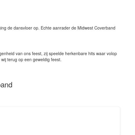
ging de dansvloer op. Echte aanrader de Midwest Coverband
Nie
nheid van ons feest, zij speelde herkenbare hits waar volop
wij terug op een geweldig feest.
band
Uit j