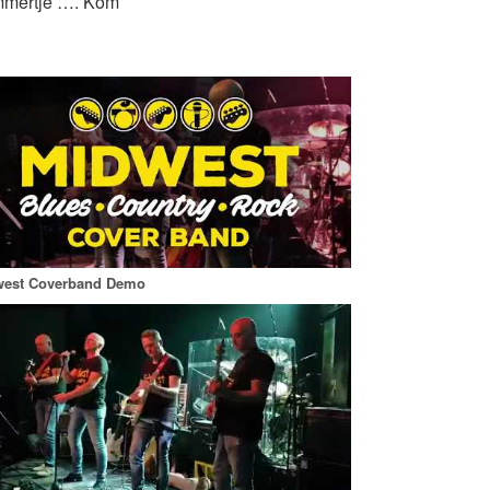
ummertje …. Kom
st!
euwe nummers. De
rt totaal ca. 3 a
ptredens dat de
west Coverband Demo
 of b.v. een BBQ
rvoer
lues muziek.
. Onze muziek is
Verjaardag,