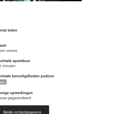
est Coverband een
iladres welke te
& instagram
ntal leden
eelt
leen covers
nny by Good
ximale speelduur
0 minuten
nimale benodigdheden podium
een
erige opmerkingen
cces gegarandeerd
nt wanne talk about it
Bekijk contactgegevens