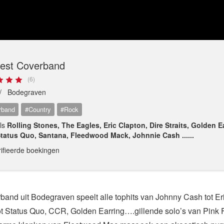
est Coverband
(6)
 /
Bodegraven
rband
#Country
#Rock
als
Rolling Stones, The Eagles, Eric Clapton, Dire Straits, Golden E
tatus Quo, Santana, Fleedwood Mack, Johnnie Cash ......
rifieerde boekingen
and uit Bodegraven speelt alle tophits van Johnny Cash tot Er
ot Status Quo, CCR, Golden Earring….gillende solo’s van Pink