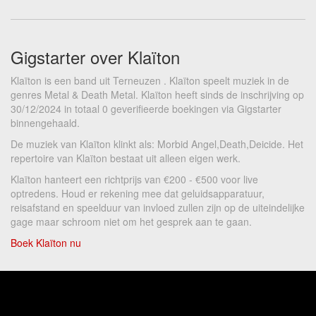
Gigstarter over Klaïton
Klaïton is een band uit Terneuzen . Klaïton speelt muziek in de
genres Metal & Death Metal. Klaïton heeft sinds de inschrijving op
30/12/2024 in totaal 0 geverifieerde boekingen via Gigstarter
binnengehaald.
De muziek van Klaïton klinkt als: Morbid Angel,Death,Deicide. Het
repertoire van Klaïton bestaat uit alleen eigen werk.
Klaïton hanteert een richtprijs van €200 - €500 voor live
optredens. Houd er rekening mee dat geluidsapparatuur,
reisafstand en speelduur van invloed zullen zijn op de uiteindelijke
gage maar schroom niet om het gesprek aan te gaan.
Boek Klaïton nu