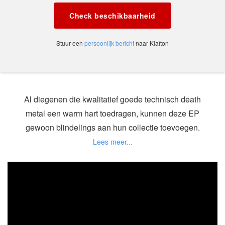
Check beschikbaarheid
Stuur een
persoonlijk bericht
naar Klaïton
Al diegenen die kwalitatief goede technisch death
metal een warm hart toedragen, kunnen deze EP
gewoon blindelings aan hun collectie toevoegen.
Brute Deathmetal uit zeeland met ex leden van
Polluted Inheritance en Burial,De bij tijd en wijlen
groovende death metal riffs gaan door merg en
been en onze Belgische vriend Gratien Versijpt
heeft een lekkere doorleefde grunt, die prima past
bij het instrumentale geweld dat Klaïton over ons