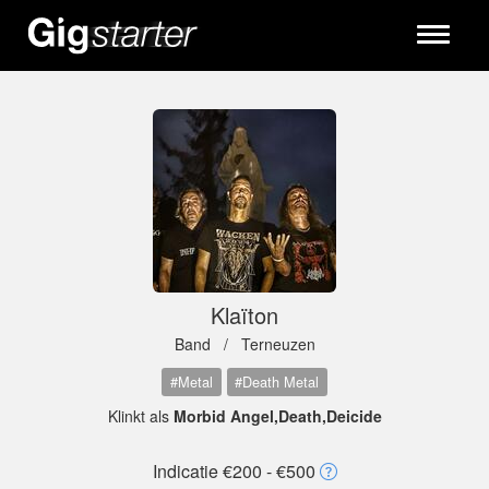
Toggle
navigati
Klaïton
Band /
Terneuzen
#Metal
#Death Metal
Klinkt als
Morbid Angel,Death,Deicide
Indicatie €200 - €500