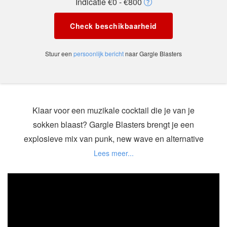
Indicatie €0 - €800
Check beschikbaarheid
Stuur een
persoonlijk bericht
naar Gargle Blasters
Klaar voor een muzikale cocktail die je van je
sokken blaast? Gargle Blasters brengt je een
explosieve mix van punk, new wave en alternative
sounds die ervoor zorgen dat je niet stil kunt blijven
staan!
Deze 5 doorgewinterde muzikanten zetten het
podium in vuur en vlam met een knallende
combinatie van eigen werk en herkenbare covers.
Denk aan energieke hits van onder andere The