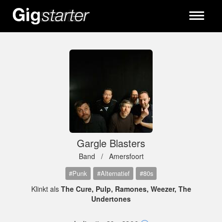
Toggle
navigati
Gargle Blasters
Band /
Amersfoort
#Punk
#Alternatief
#80s
Klinkt als
The Cure, Pulp, Ramones, Weezer, The
Undertones