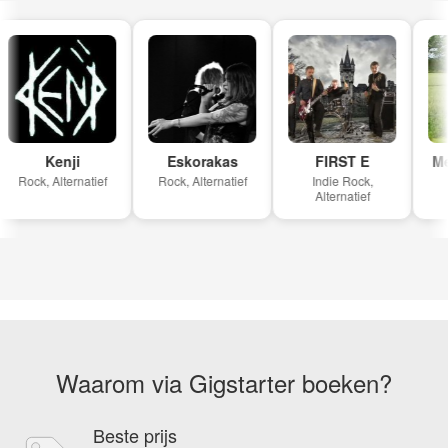
Kenji
Eskorakas
FIRST E
Mel
Rock, Alternatief
Rock, Alternatief
Indie Rock,
Alternatief
Waarom via Gigstarter boeken?
Beste prijs