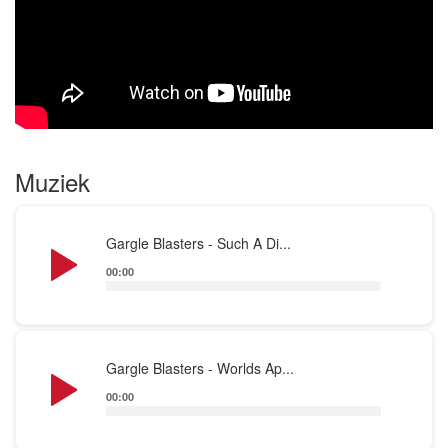
Cure, Pulp en The Ramones en eigen songs die
nog energieker zijn!
Zin in een muzikale kick? Geniet van je Gargle
Blaster en vraag er nog maar eentje!
Muziek
Audio
Gargle Blasters - Such A Di...
Player
00:00
Audio
Gargle Blasters - Worlds Ap...
Player
00:00