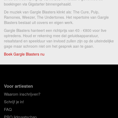
boekingen via Gigstarter binnengehaald.
De muziek van Gargle Blasters klinkt als: The Cure, Pulp,
Ramones, Weezer, The Undertones. Het repertoire van Gargle
Blasters bestaat uit covers en eigen werk.
Gargle Blasters hanteert een richtprijs van €0 - €800 voor live
optredens. Houd er rekening mee dat geluidsapparatuur,
reisafstand en speelduur van invloed zullen zijn op de uiteindelijke
gage maar schroom niet om het gesprek aan te gaan.
Boek Gargle Blasters nu
Voor artiesten
Waarom inschrijven?
Schrijf je in!
FAQ
PRO lidmaatschap